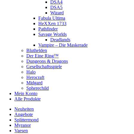
DSA4
DSA5
Wizard
Fabula Ultima
HeXXen 1733
Pathfinder
Savage Worlds
Deadlands
Vampire – Die Maskerade
Bluthelden
Der Eine Ring™
Dungeons & Dragons
Gesellschaftsspiele
Halo
Herocraft
Midgard
Spherechild
Mein Konto
Alle Produkte
Neuheiten
Angebote
Splittermond
Myranor
Vaesen