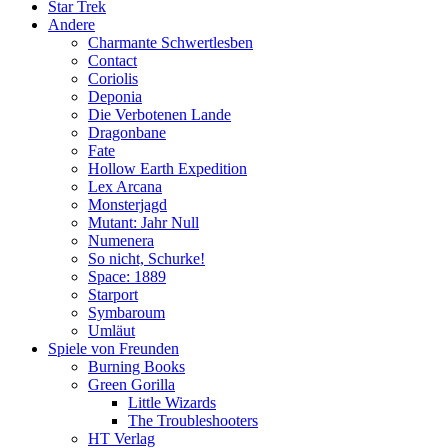
Star Trek
Andere
Charmante Schwertlesben
Contact
Coriolis
Deponia
Die Verbotenen Lande
Dragonbane
Fate
Hollow Earth Expedition
Lex Arcana
Monsterjagd
Mutant: Jahr Null
Numenera
So nicht, Schurke!
Space: 1889
Starport
Symbaroum
Umläut
Spiele von Freunden
Burning Books
Green Gorilla
Little Wizards
The Troubleshooters
HT Verlag