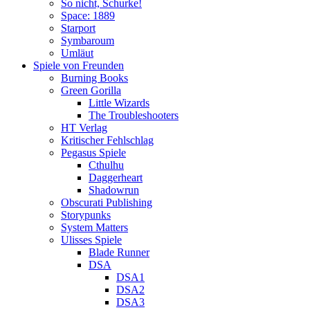
So nicht, Schurke!
Space: 1889
Starport
Symbaroum
Umläut
Spiele von Freunden
Burning Books
Green Gorilla
Little Wizards
The Troubleshooters
HT Verlag
Kritischer Fehlschlag
Pegasus Spiele
Cthulhu
Daggerheart
Shadowrun
Obscurati Publishing
Storypunks
System Matters
Ulisses Spiele
Blade Runner
DSA
DSA1
DSA2
DSA3