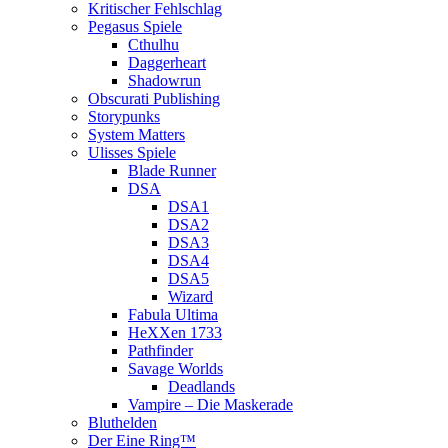
Kritischer Fehlschlag
Pegasus Spiele
Cthulhu
Daggerheart
Shadowrun
Obscurati Publishing
Storypunks
System Matters
Ulisses Spiele
Blade Runner
DSA
DSA1
DSA2
DSA3
DSA4
DSA5
Wizard
Fabula Ultima
HeXXen 1733
Pathfinder
Savage Worlds
Deadlands
Vampire – Die Maskerade
Bluthelden
Der Eine Ring™