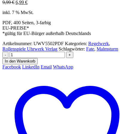
Ursprünglicher
Aktueller
9,99
€
6,99
€
Preis
Preis
inkl. 7 % MwSt.
war:
ist:
9,99 €
6,99 €.
PDF, 400 Seiten, 3-farbig
EU-PREISE*
*gültig für EU-Bürger außerhalb Deutschlands
Artikelnummer:
UWV5502PDF
Kategorien:
Regelwerk
,
Rollenspiele Uhrwerk Verlag
Schlagwörter:
Fate
,
Malmsturm
-
+
In den Warenkorb
Facebook
LinkedIn
Email
WhatsApp