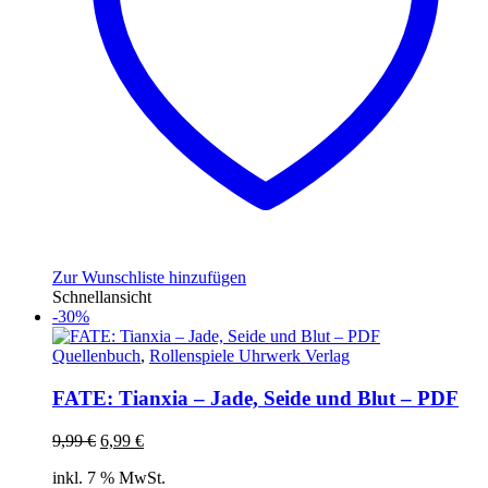
Zur Wunschliste hinzufügen
Schnellansicht
-30%
Quellenbuch
,
Rollenspiele Uhrwerk Verlag
FATE: Tianxia – Jade, Seide und Blut – PDF
Ursprünglicher
Aktueller
9,99
€
6,99
€
Preis
Preis
inkl. 7 % MwSt.
war:
ist: