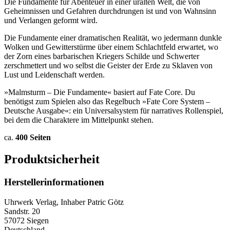
Die Fundamente für Abenteuer in einer uralten Welt, die von
Geheimnissen und Gefahren durchdrungen ist und von Wahnsinn
und Verlangen geformt wird.
Die Fundamente einer dramatischen Realität, wo jedermann dunkle
Wolken und Gewitterstürme über einem Schlachtfeld erwartet, wo
der Zorn eines barbarischen Kriegers Schilde und Schwerter
zerschmettert und wo selbst die Geister der Erde zu Sklaven von
Lust und Leidenschaft werden.
»Malmsturm – Die Fundamente« basiert auf Fate Core. Du
benötigst zum Spielen also das Regelbuch »Fate Core System –
Deutsche Ausgabe«: ein Universalsystem für narratives Rollenspiel,
bei dem die Charaktere im Mittelpunkt stehen.
ca.
400 Seiten
Produktsicherheit
Herstellerinformationen
Uhrwerk Verlag, Inhaber Patric Götz
Sandstr. 20
57072 Siegen
Deutschland