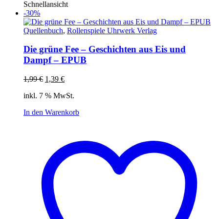
Schnellansicht
-30%
Quellenbuch
,
Rollenspiele Uhrwerk Verlag
Die grüne Fee – Geschichten aus Eis und
Dampf – EPUB
Ursprünglicher
Aktueller
1,99
€
1,39
€
Preis
Preis
inkl. 7 % MwSt.
war:
ist:
1,99 €
1,39 €.
In den Warenkorb