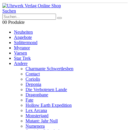
Suchen
0
0 Produkte
Neuheiten
Angebote
Splittermond
Myranor
Vaesen
Star Trek
Andere
Charmante Schwertlesben
Contact
Coriolis
Deponia
Die Verbotenen Lande
Dragonbane
Fate
Hollow Earth Expedition
Lex Arcana
Monsterjagd
Mutant: Jahr Null
Numenera