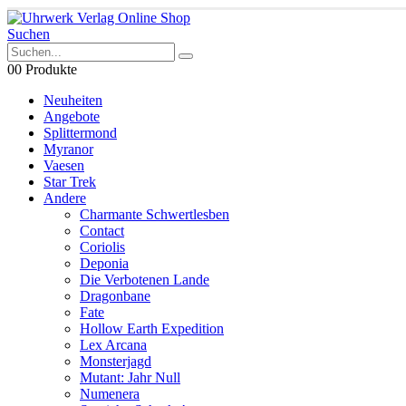
Suchen
0
0 Produkte
Neuheiten
Angebote
Splittermond
Myranor
Vaesen
Star Trek
Andere
Charmante Schwertlesben
Contact
Coriolis
Deponia
Die Verbotenen Lande
Dragonbane
Fate
Hollow Earth Expedition
Lex Arcana
Monsterjagd
Mutant: Jahr Null
Numenera