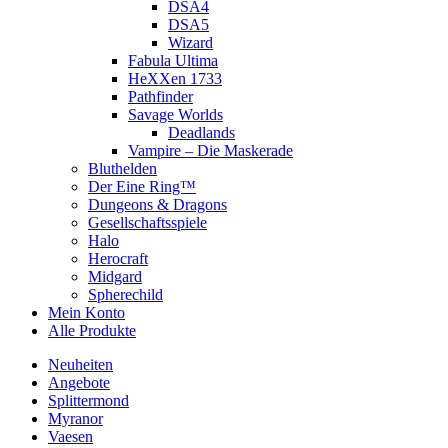
DSA4
DSA5
Wizard
Fabula Ultima
HeXXen 1733
Pathfinder
Savage Worlds
Deadlands
Vampire – Die Maskerade
Bluthelden
Der Eine Ring™
Dungeons & Dragons
Gesellschaftsspiele
Halo
Herocraft
Midgard
Spherechild
Mein Konto
Alle Produkte
Neuheiten
Angebote
Splittermond
Myranor
Vaesen