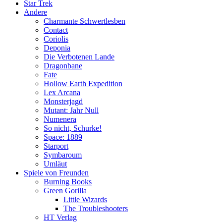
Star Trek
Andere
Charmante Schwertlesben
Contact
Coriolis
Deponia
Die Verbotenen Lande
Dragonbane
Fate
Hollow Earth Expedition
Lex Arcana
Monsterjagd
Mutant: Jahr Null
Numenera
So nicht, Schurke!
Space: 1889
Starport
Symbaroum
Umläut
Spiele von Freunden
Burning Books
Green Gorilla
Little Wizards
The Troubleshooters
HT Verlag