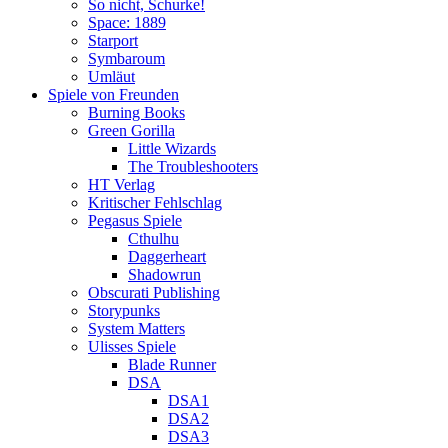
So nicht, Schurke!
Space: 1889
Starport
Symbaroum
Umläut
Spiele von Freunden
Burning Books
Green Gorilla
Little Wizards
The Troubleshooters
HT Verlag
Kritischer Fehlschlag
Pegasus Spiele
Cthulhu
Daggerheart
Shadowrun
Obscurati Publishing
Storypunks
System Matters
Ulisses Spiele
Blade Runner
DSA
DSA1
DSA2
DSA3