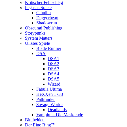
Kritischer Fehlschlag
Pegasus Spiele
Cthulhu
Daggerheart
Shadowrun
Obscurati Publishing
Storypunks
System Matters
Ulisses Spiele
Blade Runner
DSA
DSA1
DSA2
DSA3
DSA4
DSA5
Wizard
Fabula Ultima
HeXXen 1733
Pathfinder
Savage Worlds
Deadlands
Vampire – Die Maskerade
Bluthelden
Der Eine Ring™