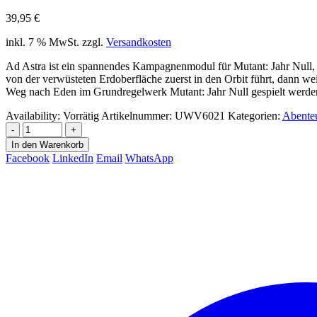
39,95
€
inkl. 7 % MwSt.
zzgl.
Versandkosten
Ad Astra ist ein spannendes Kampagnenmodul für Mutant: Jahr Null, 
von der verwüsteten Erdoberfläche zuerst in den Orbit führt, dann w
Weg nach Eden im Grundregelwerk Mutant: Jahr Null gespielt werde
Availability:
Vorrätig
Artikelnummer:
UWV6021
Kategorien:
Abente
-
+
In den Warenkorb
Facebook
LinkedIn
Email
WhatsApp