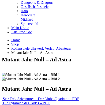
Dungeons & Dragons
Gesellschaftsspiele
Halo
Herocraft
Midgard
Spherechild
Mein Konto
Alle Produkte
Home
Shop
Rollenspiele Uhrwerk Verlag
,
Abenteuer
Mutant Jahr Null – Ad Astra
Mutant Jahr Null – Ad Astra
Mutant Jahr Null – Ad Astra
Star Trek Adventures – Der Alpha-Quadrant – PDF
Die Pyramide des Todes – PDF