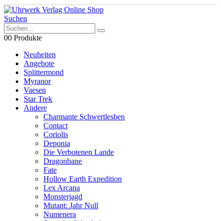
Suchen
0
0 Produkte
Neuheiten
Angebote
Splittermond
Myranor
Vaesen
Star Trek
Andere
Charmante Schwertlesben
Contact
Coriolis
Deponia
Die Verbotenen Lande
Dragonbane
Fate
Hollow Earth Expedition
Lex Arcana
Monsterjagd
Mutant: Jahr Null
Numenera