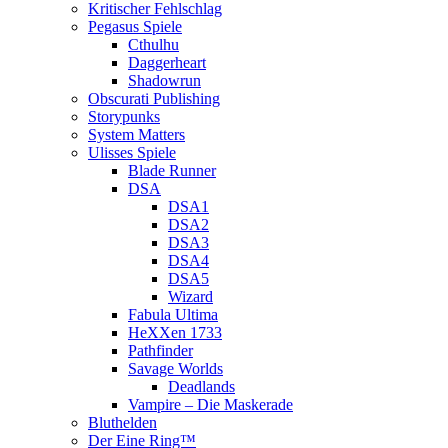
Kritischer Fehlschlag
Pegasus Spiele
Cthulhu
Daggerheart
Shadowrun
Obscurati Publishing
Storypunks
System Matters
Ulisses Spiele
Blade Runner
DSA
DSA1
DSA2
DSA3
DSA4
DSA5
Wizard
Fabula Ultima
HeXXen 1733
Pathfinder
Savage Worlds
Deadlands
Vampire – Die Maskerade
Bluthelden
Der Eine Ring™