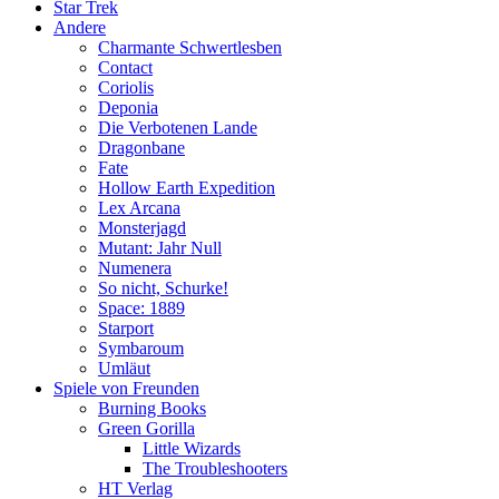
Star Trek
Andere
Charmante Schwertlesben
Contact
Coriolis
Deponia
Die Verbotenen Lande
Dragonbane
Fate
Hollow Earth Expedition
Lex Arcana
Monsterjagd
Mutant: Jahr Null
Numenera
So nicht, Schurke!
Space: 1889
Starport
Symbaroum
Umläut
Spiele von Freunden
Burning Books
Green Gorilla
Little Wizards
The Troubleshooters
HT Verlag