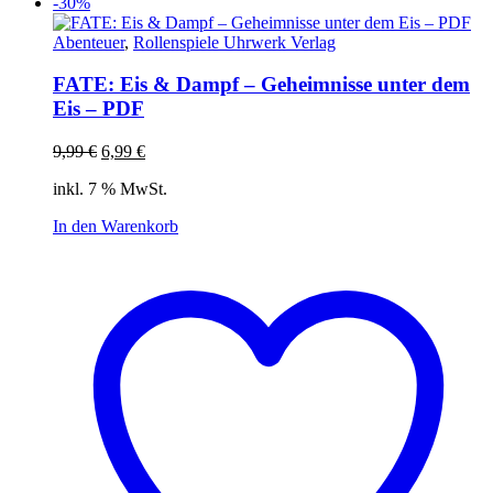
-30%
Abenteuer
,
Rollenspiele Uhrwerk Verlag
FATE: Eis & Dampf – Geheimnisse unter dem
Eis – PDF
Ursprünglicher
Aktueller
9,99
€
6,99
€
Preis
Preis
inkl. 7 % MwSt.
war:
ist:
9,99 €
6,99 €.
In den Warenkorb