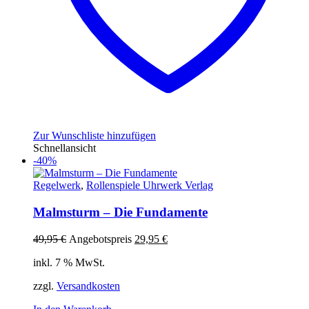
Zur Wunschliste hinzufügen
Schnellansicht
-40%
Regelwerk
,
Rollenspiele Uhrwerk Verlag
Malmsturm – Die Fundamente
Ursprünglicher
Aktueller
49,95
€
Angebotspreis
29,95
€
Preis
Preis
inkl. 7 % MwSt.
war:
ist:
49,95 €
29,95 €.
zzgl.
Versandkosten