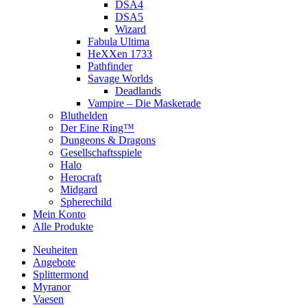
DSA4
DSA5
Wizard
Fabula Ultima
HeXXen 1733
Pathfinder
Savage Worlds
Deadlands
Vampire – Die Maskerade
Bluthelden
Der Eine Ring™
Dungeons & Dragons
Gesellschaftsspiele
Halo
Herocraft
Midgard
Spherechild
Mein Konto
Alle Produkte
Neuheiten
Angebote
Splittermond
Myranor
Vaesen