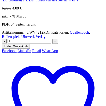
Dungeonslayers: Der Schrecken des Sternenmeers
Ursprünglicher
Aktueller
6,99
€
4,89
€
Preis
Preis
inkl. 7 % MwSt.
war:
ist:
6,99 €
4,89 €.
PDF, 64 Seiten, farbig.
Artikelnummer:
UWV4212PDF
Kategorien:
Quellenbuch
,
Rollenspiele Uhrwerk Verlag
-
+
In den Warenkorb
Facebook
LinkedIn
Email
WhatsApp