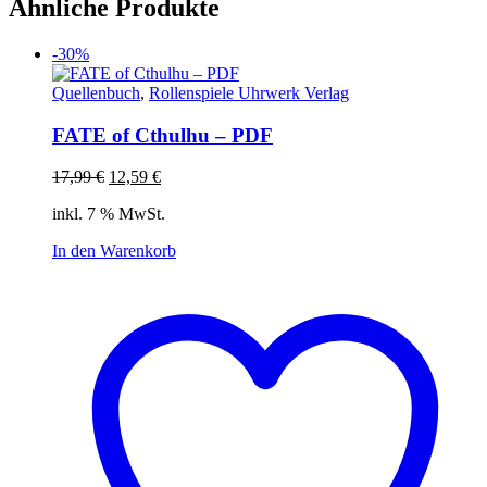
Ähnliche Produkte
-30%
Quellenbuch
,
Rollenspiele Uhrwerk Verlag
FATE of Cthulhu – PDF
Ursprünglicher
Aktueller
17,99
€
12,59
€
Preis
Preis
inkl. 7 % MwSt.
war:
ist:
17,99 €
12,59 €.
In den Warenkorb