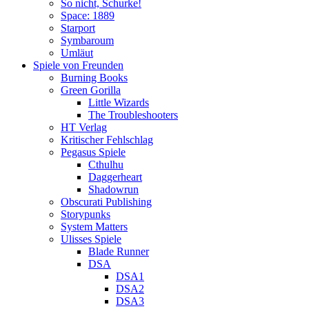
So nicht, Schurke!
Space: 1889
Starport
Symbaroum
Umläut
Spiele von Freunden
Burning Books
Green Gorilla
Little Wizards
The Troubleshooters
HT Verlag
Kritischer Fehlschlag
Pegasus Spiele
Cthulhu
Daggerheart
Shadowrun
Obscurati Publishing
Storypunks
System Matters
Ulisses Spiele
Blade Runner
DSA
DSA1
DSA2
DSA3