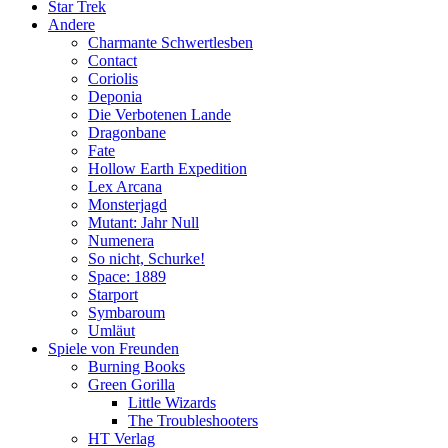
Star Trek
Andere
Charmante Schwertlesben
Contact
Coriolis
Deponia
Die Verbotenen Lande
Dragonbane
Fate
Hollow Earth Expedition
Lex Arcana
Monsterjagd
Mutant: Jahr Null
Numenera
So nicht, Schurke!
Space: 1889
Starport
Symbaroum
Umläut
Spiele von Freunden
Burning Books
Green Gorilla
Little Wizards
The Troubleshooters
HT Verlag