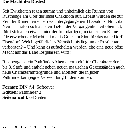
Die Macht des Rostes!
Seit Ewigkeiten ragen stumm und unheimlich die Ruinen von
Rusthenge am Ufer der Insel Chakikoth auf. Erbaut wurden sie zur
Zeit der Runenherrscher des untergegangenen Thassilons. Nun, da
Neu-Thassilon sich aus den Tiefen der Vergangenheit erhoben hat,
rührt sich auch etwas unter der fremdartigen, metallischen Ruine.
Die erwachende Macht hat nichts Gutes im Sinn für das nahe Dorf
Eisendorf. Welch gefährliches Vermächtnis liegt unter Rusthenge
verborgen? – Und kann es aufgehalten werden, ehe eine neue böse
Macht auf das Land losgelassen wird?
Rusthenge ist ein Pathfinder-Abenteuermodul für Charaktere der 1.
bis 3. Stufe und enthält neben neuen magischen Gegenständen auch
neue Charakterhintergründe und Monster, die in jeder
Pathfinderkampagne Verwendung finden können.
Format:
DIN A4, Softcover
Edition:
Pathfinder 2
Seitenanzahl:
64 Seiten