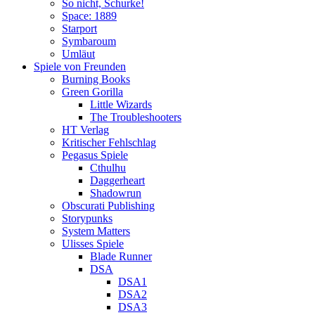
So nicht, Schurke!
Space: 1889
Starport
Symbaroum
Umläut
Spiele von Freunden
Burning Books
Green Gorilla
Little Wizards
The Troubleshooters
HT Verlag
Kritischer Fehlschlag
Pegasus Spiele
Cthulhu
Daggerheart
Shadowrun
Obscurati Publishing
Storypunks
System Matters
Ulisses Spiele
Blade Runner
DSA
DSA1
DSA2
DSA3