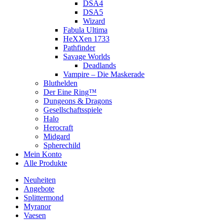
DSA4
DSA5
Wizard
Fabula Ultima
HeXXen 1733
Pathfinder
Savage Worlds
Deadlands
Vampire – Die Maskerade
Bluthelden
Der Eine Ring™
Dungeons & Dragons
Gesellschaftsspiele
Halo
Herocraft
Midgard
Spherechild
Mein Konto
Alle Produkte
Neuheiten
Angebote
Splittermond
Myranor
Vaesen