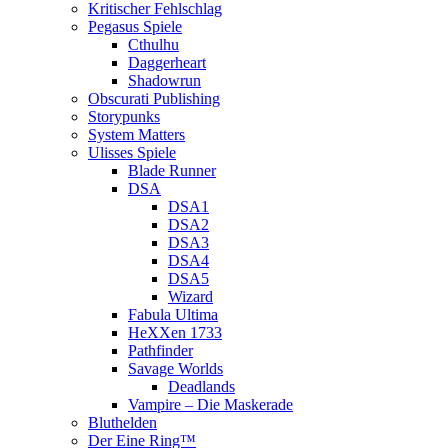
Kritischer Fehlschlag
Pegasus Spiele
Cthulhu
Daggerheart
Shadowrun
Obscurati Publishing
Storypunks
System Matters
Ulisses Spiele
Blade Runner
DSA
DSA1
DSA2
DSA3
DSA4
DSA5
Wizard
Fabula Ultima
HeXXen 1733
Pathfinder
Savage Worlds
Deadlands
Vampire – Die Maskerade
Bluthelden
Der Eine Ring™