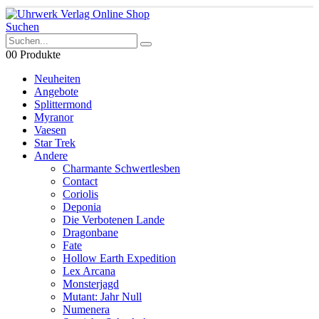
Suchen
0
0 Produkte
Neuheiten
Angebote
Splittermond
Myranor
Vaesen
Star Trek
Andere
Charmante Schwertlesben
Contact
Coriolis
Deponia
Die Verbotenen Lande
Dragonbane
Fate
Hollow Earth Expedition
Lex Arcana
Monsterjagd
Mutant: Jahr Null
Numenera