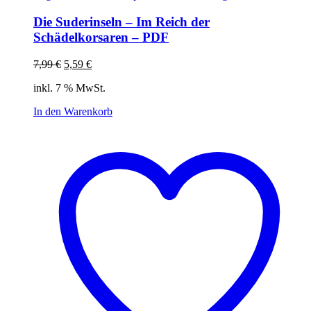
Die Suderinseln – Im Reich der
Schädelkorsaren – PDF
Ursprünglicher
Aktueller
7,99
€
5,59
€
Preis
Preis
inkl. 7 % MwSt.
war:
ist:
7,99 €
5,59 €.
In den Warenkorb