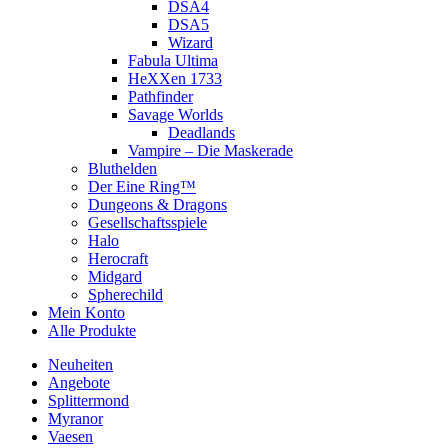
DSA4
DSA5
Wizard
Fabula Ultima
HeXXen 1733
Pathfinder
Savage Worlds
Deadlands
Vampire – Die Maskerade
Bluthelden
Der Eine Ring™
Dungeons & Dragons
Gesellschaftsspiele
Halo
Herocraft
Midgard
Spherechild
Mein Konto
Alle Produkte
Neuheiten
Angebote
Splittermond
Myranor
Vaesen