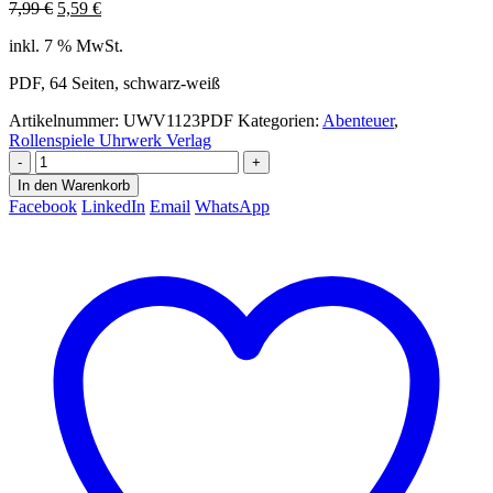
Ursprünglicher
Aktueller
7,99
€
5,59
€
Preis
Preis
inkl. 7 % MwSt.
war:
ist:
7,99 €
5,59 €.
PDF, 64 Seiten, schwarz-weiß
Artikelnummer:
UWV1123PDF
Kategorien:
Abenteuer
,
Rollenspiele Uhrwerk Verlag
-
+
In den Warenkorb
Facebook
LinkedIn
Email
WhatsApp