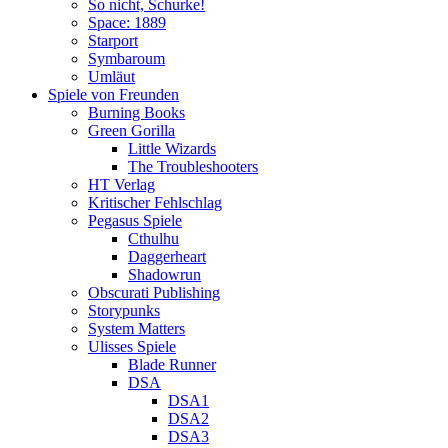
So nicht, Schurke!
Space: 1889
Starport
Symbaroum
Umläut
Spiele von Freunden
Burning Books
Green Gorilla
Little Wizards
The Troubleshooters
HT Verlag
Kritischer Fehlschlag
Pegasus Spiele
Cthulhu
Daggerheart
Shadowrun
Obscurati Publishing
Storypunks
System Matters
Ulisses Spiele
Blade Runner
DSA
DSA1
DSA2
DSA3