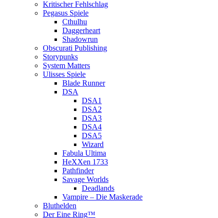
Kritischer Fehlschlag
Pegasus Spiele
Cthulhu
Daggerheart
Shadowrun
Obscurati Publishing
Storypunks
System Matters
Ulisses Spiele
Blade Runner
DSA
DSA1
DSA2
DSA3
DSA4
DSA5
Wizard
Fabula Ultima
HeXXen 1733
Pathfinder
Savage Worlds
Deadlands
Vampire – Die Maskerade
Bluthelden
Der Eine Ring™