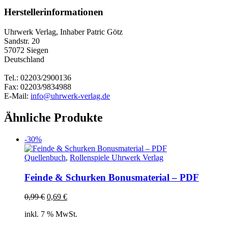
Herstellerinformationen
Uhrwerk Verlag, Inhaber Patric Götz
Sandstr. 20
57072 Siegen
Deutschland
Tel.: 02203/2900136
Fax: 02203/9834988
E-Mail:
info@uhrwerk-verlag.de
Ähnliche Produkte
-30%
Quellenbuch
,
Rollenspiele Uhrwerk Verlag
Feinde & Schurken Bonusmaterial – PDF
Ursprünglicher
Aktueller
0,99
€
0,69
€
Preis
Preis
inkl. 7 % MwSt.
war:
ist:
0,99 €
0,69 €.