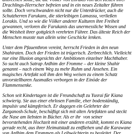
Drachlings-Herrscher befreien und in ein neues Zeitalter führen
sollte. Doch verschwanden nicht nur die Unterdrücker, auch die
Schutzherren Farukans, die stierleibigen Lamassu, verließen
Lorakis. Und so wie die Völker anderer Kulturen ihre Freiheit
gewannen, verloren die Farukanis das unermessliche Wissen und
die Weisheit ihrer gottgleich verehrten Führer. Das älteste Reich der
Menschen musste nun allein seine Geschicke lenken.
Unter dem Pfauenthron vereint, herrscht Frieden in den neun
Shahiraten. Doch der Frieden ist trügerisch. Zerbrechlich. Vielleicht
nur eine Illusion angesichts der Ambitionen einzelner Machthaber.
So sucht auch Satrap Ardhim der Fromme – der kleine Shahir
genannt – nach einem Weg zu mehr Ruhm und Ansehen. Ein
magisches Artefakt soll ihm den Weg weisen zu einem Schatz
unvorstellbaren Ausmaßes verborgen in der Einöde der
Flammensenke.
Schon seit Kindertagen ist die Freundschaft zu Yusrai für Kiana
schwierig. Sie aus einer ehrlosen Familie, eher bodenständig,
impulsiv und kämpferisch. Er dagegen ein Gelehrter der
Zarganosh-Schule, beschäftigt sich mit alten Artefakten und steckt
die Nase am liebsten in Bücher. Als er ihr
von seiner
bevorstehenden Hochzeit mit einer anderen erzählt, kommt es Kiana
gerade recht, aus ihrer Heimatstadt zu entfliehen und die Karawane
von Ardhim dem Frommen als Leibwächterin zu begleitet. Der