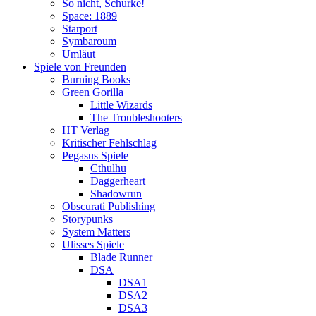
So nicht, Schurke!
Space: 1889
Starport
Symbaroum
Umläut
Spiele von Freunden
Burning Books
Green Gorilla
Little Wizards
The Troubleshooters
HT Verlag
Kritischer Fehlschlag
Pegasus Spiele
Cthulhu
Daggerheart
Shadowrun
Obscurati Publishing
Storypunks
System Matters
Ulisses Spiele
Blade Runner
DSA
DSA1
DSA2
DSA3