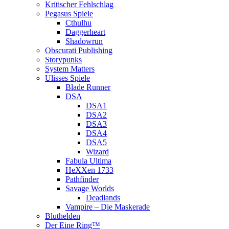
Kritischer Fehlschlag
Pegasus Spiele
Cthulhu
Daggerheart
Shadowrun
Obscurati Publishing
Storypunks
System Matters
Ulisses Spiele
Blade Runner
DSA
DSA1
DSA2
DSA3
DSA4
DSA5
Wizard
Fabula Ultima
HeXXen 1733
Pathfinder
Savage Worlds
Deadlands
Vampire – Die Maskerade
Bluthelden
Der Eine Ring™