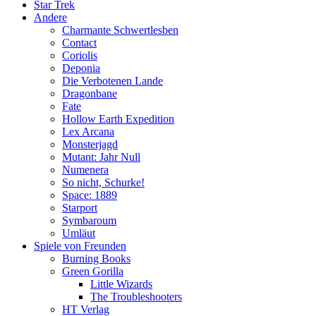
Star Trek
Andere
Charmante Schwertlesben
Contact
Coriolis
Deponia
Die Verbotenen Lande
Dragonbane
Fate
Hollow Earth Expedition
Lex Arcana
Monsterjagd
Mutant: Jahr Null
Numenera
So nicht, Schurke!
Space: 1889
Starport
Symbaroum
Umläut
Spiele von Freunden
Burning Books
Green Gorilla
Little Wizards
The Troubleshooters
HT Verlag