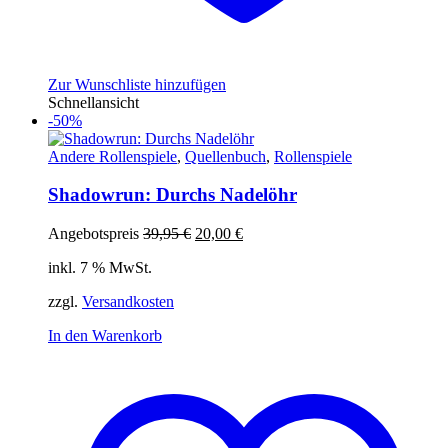
Zur Wunschliste hinzufügen
Schnellansicht
-50%
Andere Rollenspiele
,
Quellenbuch
,
Rollenspiele
Shadowrun: Durchs Nadelöhr
Ursprünglicher
Aktueller
Angebotspreis
39,95
€
20,00
€
Preis
Preis
inkl. 7 % MwSt.
war:
ist:
39,95 €
20,00 €.
zzgl.
Versandkosten
In den Warenkorb