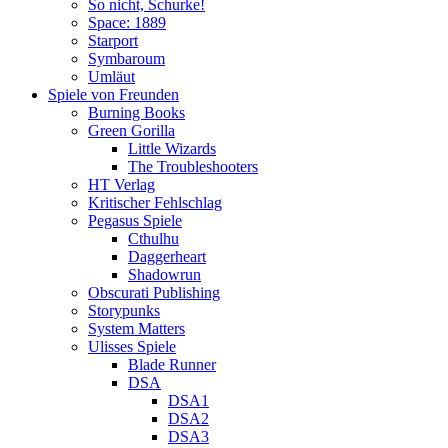
So nicht, Schurke!
Space: 1889
Starport
Symbaroum
Umläut
Spiele von Freunden
Burning Books
Green Gorilla
Little Wizards
The Troubleshooters
HT Verlag
Kritischer Fehlschlag
Pegasus Spiele
Cthulhu
Daggerheart
Shadowrun
Obscurati Publishing
Storypunks
System Matters
Ulisses Spiele
Blade Runner
DSA
DSA1
DSA2
DSA3