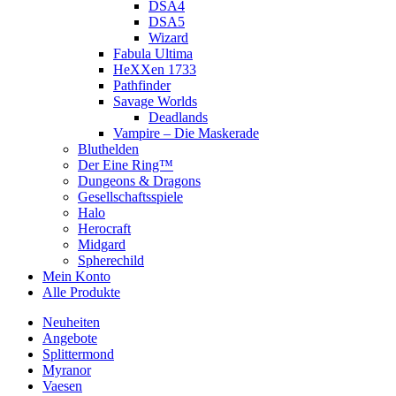
DSA4
DSA5
Wizard
Fabula Ultima
HeXXen 1733
Pathfinder
Savage Worlds
Deadlands
Vampire – Die Maskerade
Bluthelden
Der Eine Ring™
Dungeons & Dragons
Gesellschaftsspiele
Halo
Herocraft
Midgard
Spherechild
Mein Konto
Alle Produkte
Neuheiten
Angebote
Splittermond
Myranor
Vaesen