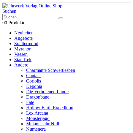
Suchen
0
0 Produkte
Neuheiten
Angebote
Splittermond
Myranor
Vaesen
Star Trek
Andere
Charmante Schwertlesben
Contact
Coriolis
Deponia
Die Verbotenen Lande
Dragonbane
Fate
Hollow Earth Expedition
Lex Arcana
Monsterjagd
Mutant: Jahr Null
Numenera