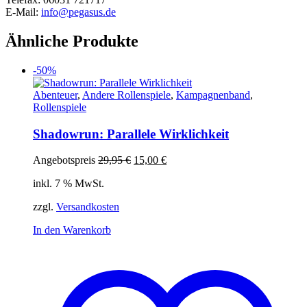
E-Mail:
info@pegasus.de
Ähnliche Produkte
-50%
Abenteuer
,
Andere Rollenspiele
,
Kampagnenband
,
Rollenspiele
Shadowrun: Parallele Wirklichkeit
Ursprünglicher
Aktueller
Angebotspreis
29,95
€
15,00
€
Preis
Preis
inkl. 7 % MwSt.
war:
ist:
29,95 €
15,00 €.
zzgl.
Versandkosten
In den Warenkorb