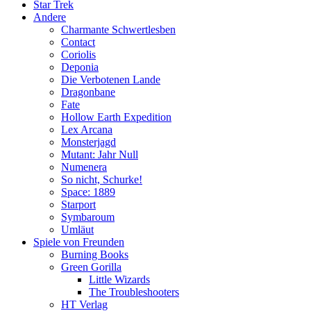
Star Trek
Andere
Charmante Schwertlesben
Contact
Coriolis
Deponia
Die Verbotenen Lande
Dragonbane
Fate
Hollow Earth Expedition
Lex Arcana
Monsterjagd
Mutant: Jahr Null
Numenera
So nicht, Schurke!
Space: 1889
Starport
Symbaroum
Umläut
Spiele von Freunden
Burning Books
Green Gorilla
Little Wizards
The Troubleshooters
HT Verlag