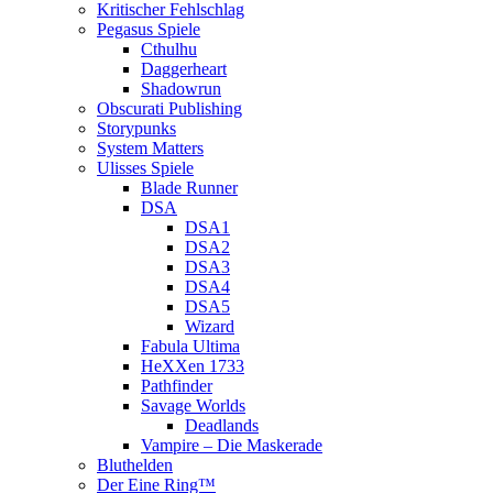
Kritischer Fehlschlag
Pegasus Spiele
Cthulhu
Daggerheart
Shadowrun
Obscurati Publishing
Storypunks
System Matters
Ulisses Spiele
Blade Runner
DSA
DSA1
DSA2
DSA3
DSA4
DSA5
Wizard
Fabula Ultima
HeXXen 1733
Pathfinder
Savage Worlds
Deadlands
Vampire – Die Maskerade
Bluthelden
Der Eine Ring™