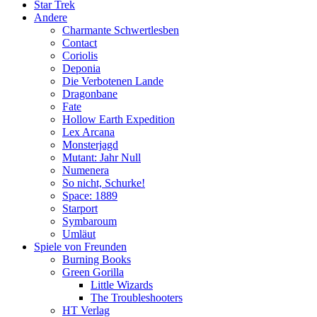
Star Trek
Andere
Charmante Schwertlesben
Contact
Coriolis
Deponia
Die Verbotenen Lande
Dragonbane
Fate
Hollow Earth Expedition
Lex Arcana
Monsterjagd
Mutant: Jahr Null
Numenera
So nicht, Schurke!
Space: 1889
Starport
Symbaroum
Umläut
Spiele von Freunden
Burning Books
Green Gorilla
Little Wizards
The Troubleshooters
HT Verlag