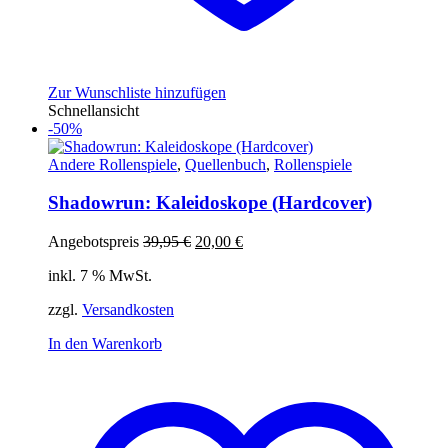
Zur Wunschliste hinzufügen
Schnellansicht
-50%
Andere Rollenspiele
,
Quellenbuch
,
Rollenspiele
Shadowrun: Kaleidoskope (Hardcover)
Ursprünglicher
Aktueller
Angebotspreis
39,95
€
20,00
€
Preis
Preis
inkl. 7 % MwSt.
war:
ist:
39,95 €
20,00 €.
zzgl.
Versandkosten
In den Warenkorb