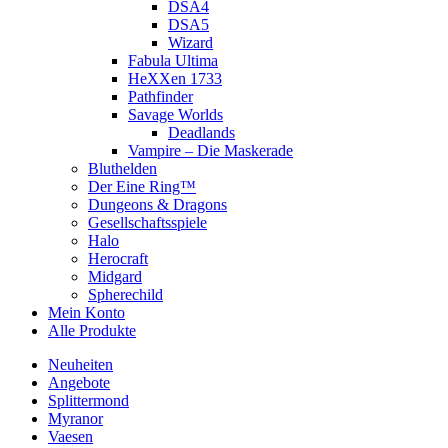
DSA4
DSA5
Wizard
Fabula Ultima
HeXXen 1733
Pathfinder
Savage Worlds
Deadlands
Vampire – Die Maskerade
Bluthelden
Der Eine Ring™
Dungeons & Dragons
Gesellschaftsspiele
Halo
Herocraft
Midgard
Spherechild
Mein Konto
Alle Produkte
Neuheiten
Angebote
Splittermond
Myranor
Vaesen