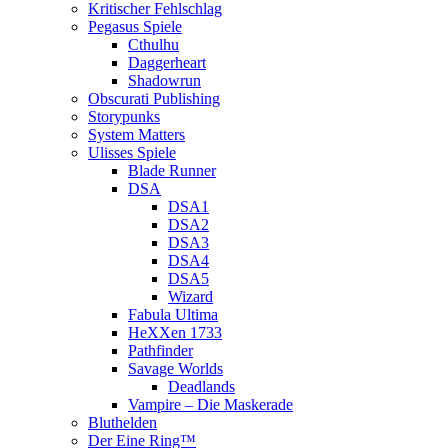
Kritischer Fehlschlag
Pegasus Spiele
Cthulhu
Daggerheart
Shadowrun
Obscurati Publishing
Storypunks
System Matters
Ulisses Spiele
Blade Runner
DSA
DSA1
DSA2
DSA3
DSA4
DSA5
Wizard
Fabula Ultima
HeXXen 1733
Pathfinder
Savage Worlds
Deadlands
Vampire – Die Maskerade
Bluthelden
Der Eine Ring™