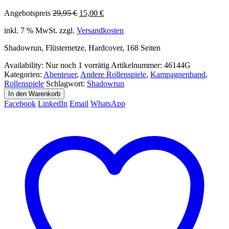
Ursprünglicher
Aktueller
Angebotspreis
29,95
€
15,00
€
Preis
Preis
inkl. 7 % MwSt.
zzgl.
Versandkosten
war:
ist:
29,95 €
15,00 €.
Shadowrun, Flüsternetze, Hardcover, 168 Seiten
Availability:
Nur noch 1 vorrätig
Artikelnummer:
46144G
Kategorien:
Abenteuer
,
Andere Rollenspiele
,
Kampagnenband
,
Rollenspiele
Schlagwort:
Shadowrun
In den Warenkorb
Facebook
LinkedIn
Email
WhatsApp