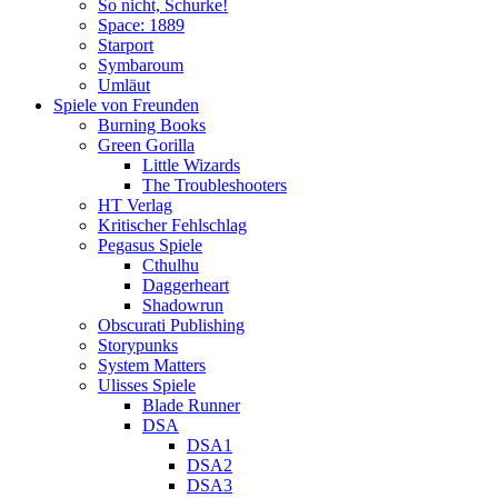
So nicht, Schurke!
Space: 1889
Starport
Symbaroum
Umläut
Spiele von Freunden
Burning Books
Green Gorilla
Little Wizards
The Troubleshooters
HT Verlag
Kritischer Fehlschlag
Pegasus Spiele
Cthulhu
Daggerheart
Shadowrun
Obscurati Publishing
Storypunks
System Matters
Ulisses Spiele
Blade Runner
DSA
DSA1
DSA2
DSA3