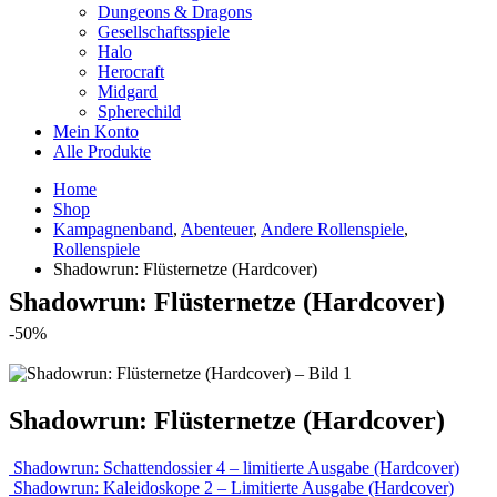
Dungeons & Dragons
Gesellschaftsspiele
Halo
Herocraft
Midgard
Spherechild
Mein Konto
Alle Produkte
Home
Shop
Kampagnenband
,
Abenteuer
,
Andere Rollenspiele
,
Rollenspiele
Shadowrun: Flüsternetze (Hardcover)
Shadowrun: Flüsternetze (Hardcover)
-50%
Shadowrun: Flüsternetze (Hardcover)
Shadowrun: Schattendossier 4 – limitierte Ausgabe (Hardcover)
Shadowrun: Kaleidoskope 2 – Limitierte Ausgabe (Hardcover)