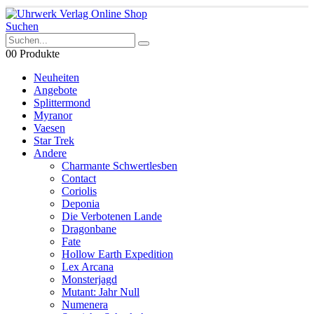
Suchen
0
0 Produkte
Neuheiten
Angebote
Splittermond
Myranor
Vaesen
Star Trek
Andere
Charmante Schwertlesben
Contact
Coriolis
Deponia
Die Verbotenen Lande
Dragonbane
Fate
Hollow Earth Expedition
Lex Arcana
Monsterjagd
Mutant: Jahr Null
Numenera