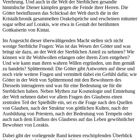
Verehrung. Und auch in die Welt der Sterblichen gesandte
himmlische Diener kämpfen gegen die Feinde ihrer Herren. Die
Götter beeinflussen das Schicksal der Welt durch die in der
Kristallchronik gesammelten Orakelsprüche und erscheinen mitunter
sogar selbst auf Lorakis, wie etwa in Gestalt der berühmten
Gottkaiserin von Kintai.
Im Angesicht dieser überwältigenden Macht stellen sich nicht
wenige Sterbliche Fragen: Was ist das Wesen der Götter und was
bringt sie dazu, an der Welt der Sterblichen Anteil zu nehmen? Wie
können wir ihr Wohlwollen erlangen oder ihrem Zorn entgehen?
Und wie kann man ihren wahren Willen ergründen, um ihm gemäß
zu handeln? Splittermond: Die Götter gibt Antworten auf diese und
noch viele weitere Fragen und vermittelt dabei ein Gefühl dafür, wie
Götter in der Welt von Splittermond mit den Bewohnern des
Diesseits interagieren und was für eine Bedeutung sie für die
Sterblichen haben. Neben Mythen zur Kosmologie und Entstehung
der Welt nehmen dabei vor allem Fragen des Glaubens einen
zentralen Teil der Spielhilfe ein, sei es die Frage nach den Quellen
von Glauben, nach der Struktur von göttlichen Kulten, nach der
Ausbildung von Priestern, nach der Bedeutung von Tempeln oder
auch nach dem Einfluss des Glaubens auf das Leben gewöhnlicher
Bewohner von Lorakis.
Dabei gibt der vorliegende Band keinen erschöpfenden Überblick