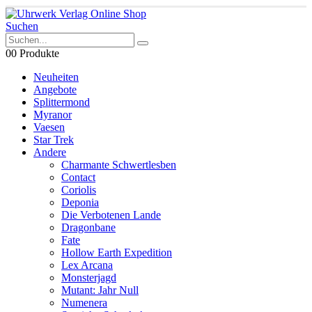
Suchen
0
0 Produkte
Neuheiten
Angebote
Splittermond
Myranor
Vaesen
Star Trek
Andere
Charmante Schwertlesben
Contact
Coriolis
Deponia
Die Verbotenen Lande
Dragonbane
Fate
Hollow Earth Expedition
Lex Arcana
Monsterjagd
Mutant: Jahr Null
Numenera