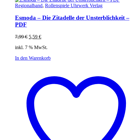
Regionalband
,
Rollenspiele Uhrwerk Verlag
Esmoda – Die Zitadelle der Unsterblichkeit –
PDF
Ursprünglicher
Aktueller
7,99
€
5,59
€
Preis
Preis
inkl. 7 % MwSt.
war:
ist:
7,99 €
5,59 €.
In den Warenkorb