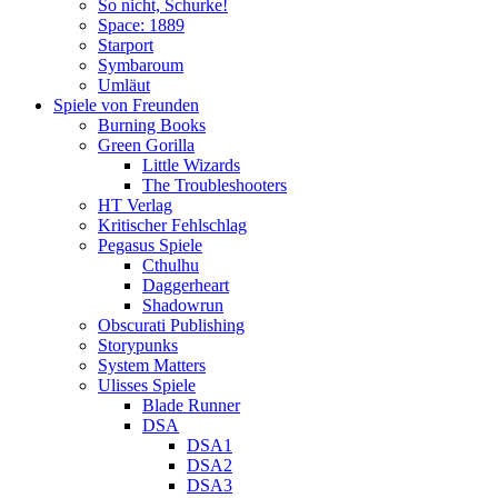
So nicht, Schurke!
Space: 1889
Starport
Symbaroum
Umläut
Spiele von Freunden
Burning Books
Green Gorilla
Little Wizards
The Troubleshooters
HT Verlag
Kritischer Fehlschlag
Pegasus Spiele
Cthulhu
Daggerheart
Shadowrun
Obscurati Publishing
Storypunks
System Matters
Ulisses Spiele
Blade Runner
DSA
DSA1
DSA2
DSA3