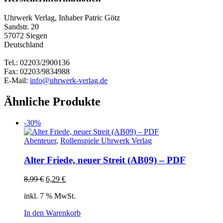
Uhrwerk Verlag, Inhaber Patric Götz
Sandstr. 20
57072 Siegen
Deutschland
Tel.: 02203/2900136
Fax: 02203/9834988
E-Mail:
info@uhrwerk-verlag.de
Ähnliche Produkte
-30%
Abenteuer
,
Rollenspiele Uhrwerk Verlag
Alter Friede, neuer Streit (AB09) – PDF
Ursprünglicher
Aktueller
8,99
€
6,29
€
Preis
Preis
inkl. 7 % MwSt.
war:
ist:
8,99 €
6,29 €.
In den Warenkorb