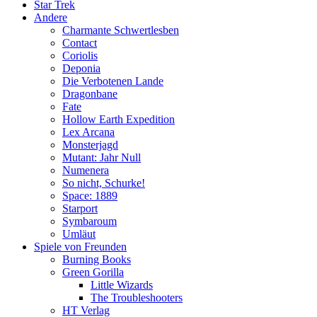
Star Trek
Andere
Charmante Schwertlesben
Contact
Coriolis
Deponia
Die Verbotenen Lande
Dragonbane
Fate
Hollow Earth Expedition
Lex Arcana
Monsterjagd
Mutant: Jahr Null
Numenera
So nicht, Schurke!
Space: 1889
Starport
Symbaroum
Umläut
Spiele von Freunden
Burning Books
Green Gorilla
Little Wizards
The Troubleshooters
HT Verlag