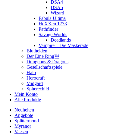
DSA4
DSA5
Wizard
Fabula Ultima
HeXXen 1733
Pathfinder
Savage Worlds
Deadlands
Vampire – Die Maskerade
Bluthelden
Der Eine Ring™
Dungeons & Dragons
Gesellschaftsspiele
Halo
Herocraft
Midgard
Spherechild
Mein Konto
Alle Produkte
Neuheiten
Angebote
Splittermond
Myranor
Vaesen