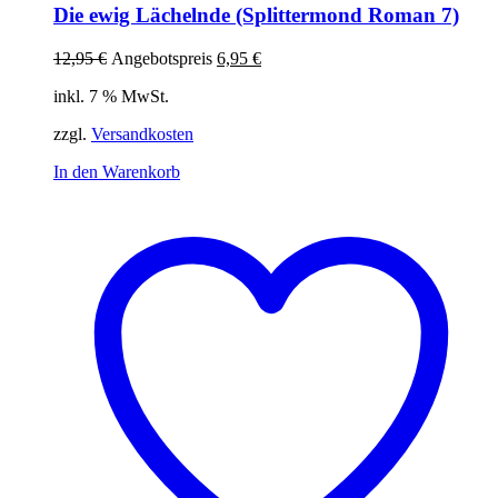
Die ewig Lächelnde (Splittermond Roman 7)
Ursprünglicher
Aktueller
12,95
€
Angebotspreis
6,95
€
Preis
Preis
inkl. 7 % MwSt.
war:
ist:
12,95 €
6,95 €.
zzgl.
Versandkosten
In den Warenkorb