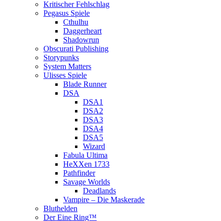
Kritischer Fehlschlag
Pegasus Spiele
Cthulhu
Daggerheart
Shadowrun
Obscurati Publishing
Storypunks
System Matters
Ulisses Spiele
Blade Runner
DSA
DSA1
DSA2
DSA3
DSA4
DSA5
Wizard
Fabula Ultima
HeXXen 1733
Pathfinder
Savage Worlds
Deadlands
Vampire – Die Maskerade
Bluthelden
Der Eine Ring™