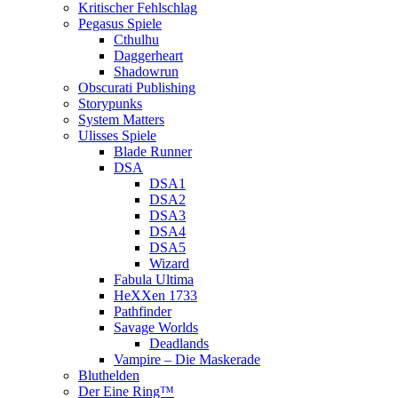
Kritischer Fehlschlag
Pegasus Spiele
Cthulhu
Daggerheart
Shadowrun
Obscurati Publishing
Storypunks
System Matters
Ulisses Spiele
Blade Runner
DSA
DSA1
DSA2
DSA3
DSA4
DSA5
Wizard
Fabula Ultima
HeXXen 1733
Pathfinder
Savage Worlds
Deadlands
Vampire – Die Maskerade
Bluthelden
Der Eine Ring™