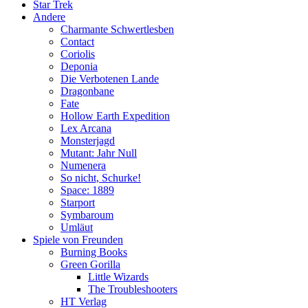
Star Trek
Andere
Charmante Schwertlesben
Contact
Coriolis
Deponia
Die Verbotenen Lande
Dragonbane
Fate
Hollow Earth Expedition
Lex Arcana
Monsterjagd
Mutant: Jahr Null
Numenera
So nicht, Schurke!
Space: 1889
Starport
Symbaroum
Umläut
Spiele von Freunden
Burning Books
Green Gorilla
Little Wizards
The Troubleshooters
HT Verlag