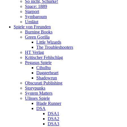
So nicht, Schurke!
Space: 1889
Starport
Symbaroum
Umläut
Spiele von Freunden
Burning Books
Green Gorilla
Little Wizards
The Troubleshooters
HT Verlag
Kritischer Fehlschlag
Pegasus Spiele
Cthulhu
Daggerheart
Shadowrun
Obscurati Publishing
Storypunks
System Matters
Ulisses Spiele
Blade Runner
DSA
DSA1
DSA2
DSA3