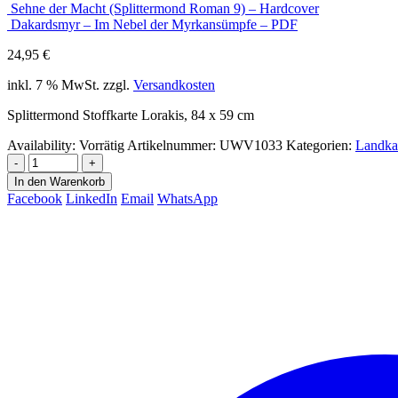
Sehne der Macht (Splittermond Roman 9) – Hardcover
Dakardsmyr – Im Nebel der Myrkansümpfe – PDF
24,95
€
inkl. 7 % MwSt.
zzgl.
Versandkosten
Splittermond Stoffkarte Lorakis, 84 x 59 cm
Availability:
Vorrätig
Artikelnummer:
UWV1033
Kategorien:
Landka
-
+
In den Warenkorb
Facebook
LinkedIn
Email
WhatsApp