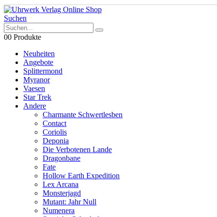
Suchen
0
0 Produkte
Neuheiten
Angebote
Splittermond
Myranor
Vaesen
Star Trek
Andere
Charmante Schwertlesben
Contact
Coriolis
Deponia
Die Verbotenen Lande
Dragonbane
Fate
Hollow Earth Expedition
Lex Arcana
Monsterjagd
Mutant: Jahr Null
Numenera