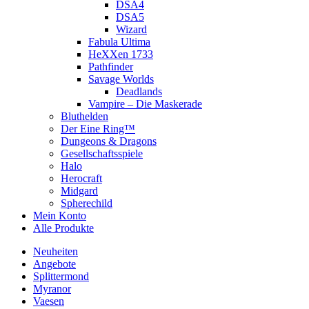
DSA4
DSA5
Wizard
Fabula Ultima
HeXXen 1733
Pathfinder
Savage Worlds
Deadlands
Vampire – Die Maskerade
Bluthelden
Der Eine Ring™
Dungeons & Dragons
Gesellschaftsspiele
Halo
Herocraft
Midgard
Spherechild
Mein Konto
Alle Produkte
Neuheiten
Angebote
Splittermond
Myranor
Vaesen