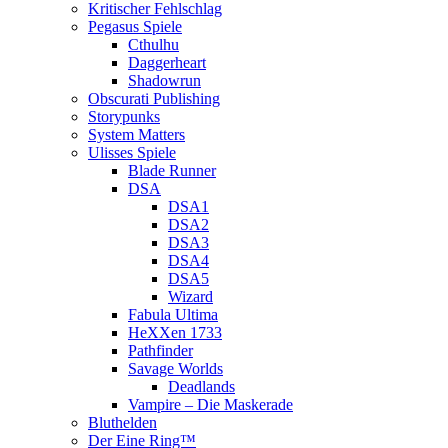
Kritischer Fehlschlag
Pegasus Spiele
Cthulhu
Daggerheart
Shadowrun
Obscurati Publishing
Storypunks
System Matters
Ulisses Spiele
Blade Runner
DSA
DSA1
DSA2
DSA3
DSA4
DSA5
Wizard
Fabula Ultima
HeXXen 1733
Pathfinder
Savage Worlds
Deadlands
Vampire – Die Maskerade
Bluthelden
Der Eine Ring™