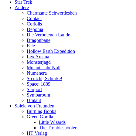
Star Trek
Andere
Charmante Schwertlesben
Contact
Coriolis
Deponia
Die Verbotenen Lande
Dragonbane
Fate
Hollow Earth Expedition
Lex Arcana
Monsterjagd
Mutant: Jahr Null
Numenera
So nicht, Schurke!
Space: 1889
Starport
Symbaroum
Umläut
Spiele von Freunden
Burning Books
Green Gorilla
Little Wizards
The Troubleshooters
HT Verlag