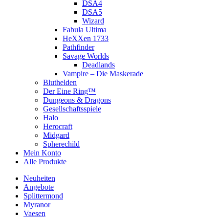
DSA4
DSA5
Wizard
Fabula Ultima
HeXXen 1733
Pathfinder
Savage Worlds
Deadlands
Vampire – Die Maskerade
Bluthelden
Der Eine Ring™
Dungeons & Dragons
Gesellschaftsspiele
Halo
Herocraft
Midgard
Spherechild
Mein Konto
Alle Produkte
Neuheiten
Angebote
Splittermond
Myranor
Vaesen