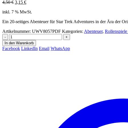
Ursprünglicher
Aktueller
4,50
€
3,15
€
Preis
Preis
inkl. 7 % MwSt.
war:
ist:
4,50 €
3,15 €.
Ein 20-seitiges Abenteuer für Star Trek Adventures in der Ära der Ori
Artikelnummer:
UWV8057PDF
Kategorien:
Abenteuer
,
Rollenspiel
-
+
In den Warenkorb
Facebook
LinkedIn
Email
WhatsApp