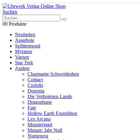
Suchen
0
0 Produkte
Neuheiten
Angebote
Splittermond
Myranor
Vaesen
Star Trek
Andere
Charmante Schwertlesben
Contact
Coriolis
Deponia
Die Verbotenen Lande
Dragonbane
Fate
Hollow Earth Expedition
Lex Arcana
Monsterjagd
Mutant: Jahr Null
Numenera