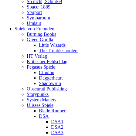
So nicht, Schurke!
Space: 1889
Starport
Symbaroum
Umläut
Spiele von Freunden
Burning Books
Green Gorilla
Little Wizards
The Troubleshooters
HT Verlag
Kritischer Fehlschlag
Pegasus Spiele
Cthulhu
Daggerheart
Shadowrun
Obscurati Publishing
Storypunks
System Matters
Ulisses Spiele
Blade Runner
DSA
DSA1
DSA2
DSA3