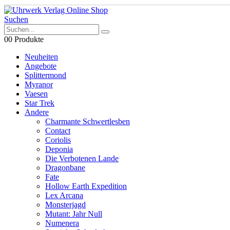
Suchen
0
0 Produkte
Neuheiten
Angebote
Splittermond
Myranor
Vaesen
Star Trek
Andere
Charmante Schwertlesben
Contact
Coriolis
Deponia
Die Verbotenen Lande
Dragonbane
Fate
Hollow Earth Expedition
Lex Arcana
Monsterjagd
Mutant: Jahr Null
Numenera