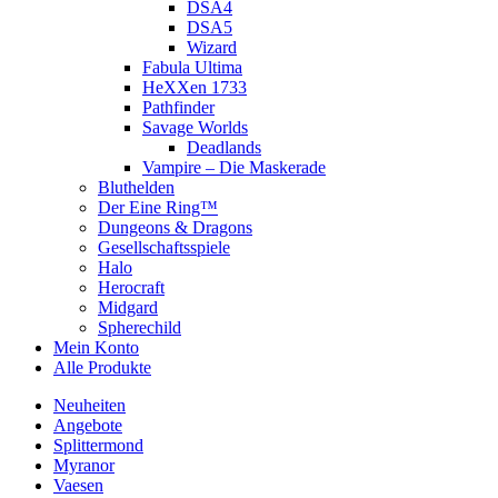
DSA4
DSA5
Wizard
Fabula Ultima
HeXXen 1733
Pathfinder
Savage Worlds
Deadlands
Vampire – Die Maskerade
Bluthelden
Der Eine Ring™
Dungeons & Dragons
Gesellschaftsspiele
Halo
Herocraft
Midgard
Spherechild
Mein Konto
Alle Produkte
Neuheiten
Angebote
Splittermond
Myranor
Vaesen