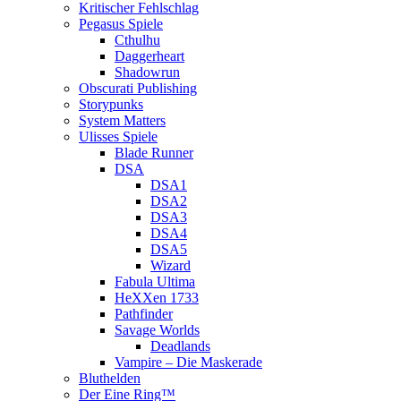
Kritischer Fehlschlag
Pegasus Spiele
Cthulhu
Daggerheart
Shadowrun
Obscurati Publishing
Storypunks
System Matters
Ulisses Spiele
Blade Runner
DSA
DSA1
DSA2
DSA3
DSA4
DSA5
Wizard
Fabula Ultima
HeXXen 1733
Pathfinder
Savage Worlds
Deadlands
Vampire – Die Maskerade
Bluthelden
Der Eine Ring™