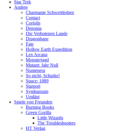
Star Trek
Andere
Charmante Schwertlesben
Contact
Coriolis
Deponia
Die Verbotenen Lande
Dragonbane
Fate
Hollow Earth Expedition
Lex Arcana
Monsterjagd
Mutant: Jahr Null
Numenera
So nicht, Schurke!
Space: 1889
Starport
Symbaroum
Umläut
Spiele von Freunden
Burning Books
Green Gorilla
Little Wizards
The Troubleshooters
HT Verlag