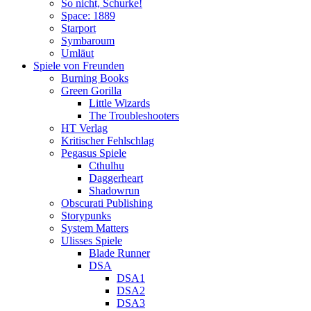
So nicht, Schurke!
Space: 1889
Starport
Symbaroum
Umläut
Spiele von Freunden
Burning Books
Green Gorilla
Little Wizards
The Troubleshooters
HT Verlag
Kritischer Fehlschlag
Pegasus Spiele
Cthulhu
Daggerheart
Shadowrun
Obscurati Publishing
Storypunks
System Matters
Ulisses Spiele
Blade Runner
DSA
DSA1
DSA2
DSA3