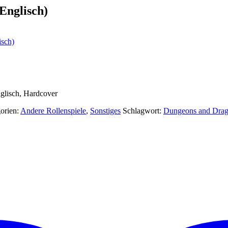
Englisch)
isch)
lisch, Hardcover
orien:
Andere Rollenspiele
,
Sonstiges
Schlagwort:
Dungeons and Dra