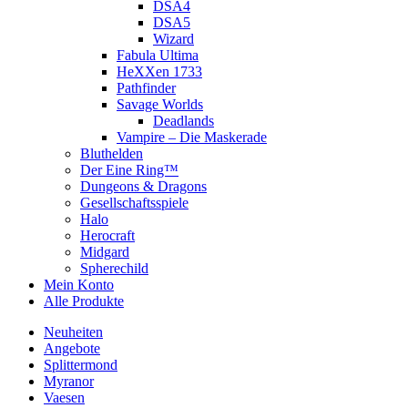
DSA4
DSA5
Wizard
Fabula Ultima
HeXXen 1733
Pathfinder
Savage Worlds
Deadlands
Vampire – Die Maskerade
Bluthelden
Der Eine Ring™
Dungeons & Dragons
Gesellschaftsspiele
Halo
Herocraft
Midgard
Spherechild
Mein Konto
Alle Produkte
Neuheiten
Angebote
Splittermond
Myranor
Vaesen