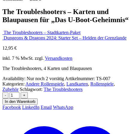
The Troubleshooters – Karten und
Blaupausen für „Das U-Boot-Geheimnis“
The Troubleshooters – Stadtkarten-Paket
Dungeons & Dragons 2024: Starter Set – Helden der Grenzlande
12,95
€
inkl. 7 % MwSt.
zzgl.
Versandkosten
The Troubleshooters, 4 Karten und Blaupausen
Availability:
Nur noch 2 vorrätig
Artikelnummer:
TS-007
Kategorien:
Andere Rollenspiele
,
Landkarten
,
Rollenspiele
,
Zubehör
Schlagwort:
The Troubleshooters
-
+
In den Warenkorb
Facebook
LinkedIn
Email
WhatsApp