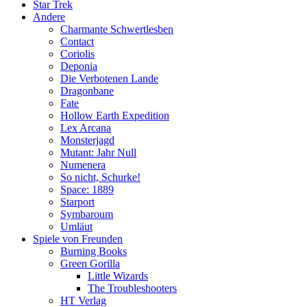
Star Trek
Andere
Charmante Schwertlesben
Contact
Coriolis
Deponia
Die Verbotenen Lande
Dragonbane
Fate
Hollow Earth Expedition
Lex Arcana
Monsterjagd
Mutant: Jahr Null
Numenera
So nicht, Schurke!
Space: 1889
Starport
Symbaroum
Umläut
Spiele von Freunden
Burning Books
Green Gorilla
Little Wizards
The Troubleshooters
HT Verlag