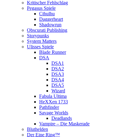
Kritischer Fehlschlag
Pegasus Spiele
Cthulhu
Daggerheart
Shadowrun
Obscurati Publishing
Storypunks
System Matters
Ulisses Spiele
Blade Runner
DSA
DSA1
DSA2
DSA3
DSA4
DSA5
Wizard
Fabula Ultima
HeXXen 1733
Pathfinder
Savage Worlds
Deadlands
Vampire – Die Maskerade
Bluthelden
Der Eine Ring™