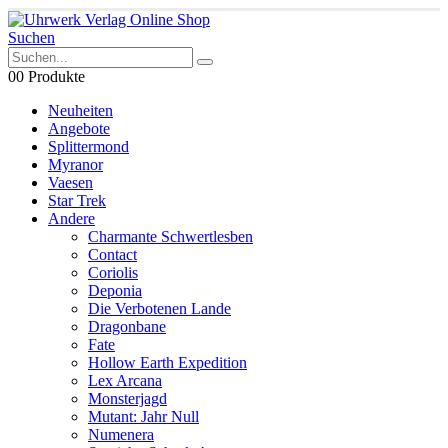
Suchen
0
0 Produkte
Neuheiten
Angebote
Splittermond
Myranor
Vaesen
Star Trek
Andere
Charmante Schwertlesben
Contact
Coriolis
Deponia
Die Verbotenen Lande
Dragonbane
Fate
Hollow Earth Expedition
Lex Arcana
Monsterjagd
Mutant: Jahr Null
Numenera