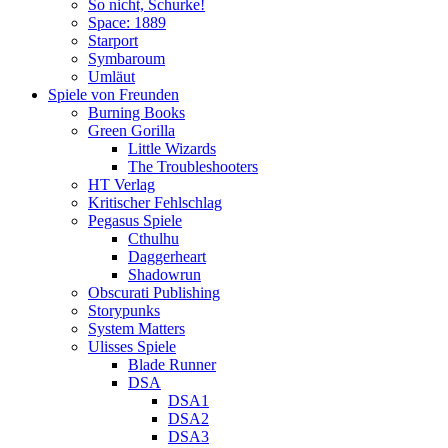
So nicht, Schurke!
Space: 1889
Starport
Symbaroum
Umläut
Spiele von Freunden
Burning Books
Green Gorilla
Little Wizards
The Troubleshooters
HT Verlag
Kritischer Fehlschlag
Pegasus Spiele
Cthulhu
Daggerheart
Shadowrun
Obscurati Publishing
Storypunks
System Matters
Ulisses Spiele
Blade Runner
DSA
DSA1
DSA2
DSA3