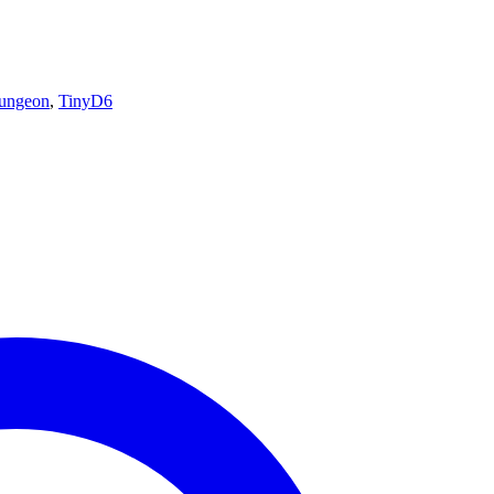
ungeon
,
TinyD6