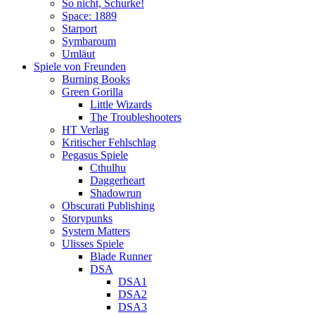
So nicht, Schurke!
Space: 1889
Starport
Symbaroum
Umläut
Spiele von Freunden
Burning Books
Green Gorilla
Little Wizards
The Troubleshooters
HT Verlag
Kritischer Fehlschlag
Pegasus Spiele
Cthulhu
Daggerheart
Shadowrun
Obscurati Publishing
Storypunks
System Matters
Ulisses Spiele
Blade Runner
DSA
DSA1
DSA2
DSA3