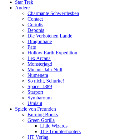
Star Trek
Andere
Charmante Schwertlesben
Contact
Coriolis
Deponia
Die Verbotenen Lande
Dragonbane
Fate
Hollow Earth Expedition
Lex Arcana
Monsterjagd
Mutant: Jahr Null
Numenera
So nicht, Schurke!
Space: 1889
Starport
Symbaroum
Umläut
Spiele von Freunden
Burning Books
Green Gorilla
Little Wizards
The Troubleshooters
HT Verlag