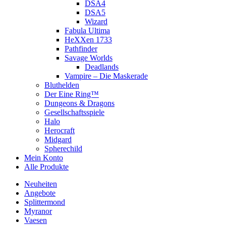
DSA4
DSA5
Wizard
Fabula Ultima
HeXXen 1733
Pathfinder
Savage Worlds
Deadlands
Vampire – Die Maskerade
Bluthelden
Der Eine Ring™
Dungeons & Dragons
Gesellschaftsspiele
Halo
Herocraft
Midgard
Spherechild
Mein Konto
Alle Produkte
Neuheiten
Angebote
Splittermond
Myranor
Vaesen