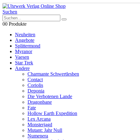
Suchen
0
0 Produkte
Neuheiten
Angebote
Splittermond
Myranor
Vaesen
Star Trek
Andere
Charmante Schwertlesben
Contact
Coriolis
Deponia
Die Verbotenen Lande
Dragonbane
Fate
Hollow Earth Expedition
Lex Arcana
Monsterjagd
Mutant: Jahr Null
Numenera