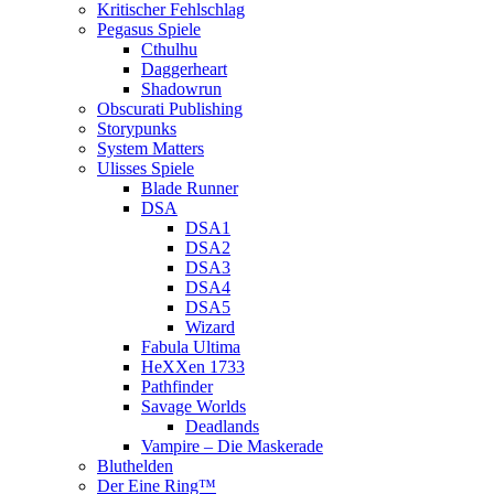
Kritischer Fehlschlag
Pegasus Spiele
Cthulhu
Daggerheart
Shadowrun
Obscurati Publishing
Storypunks
System Matters
Ulisses Spiele
Blade Runner
DSA
DSA1
DSA2
DSA3
DSA4
DSA5
Wizard
Fabula Ultima
HeXXen 1733
Pathfinder
Savage Worlds
Deadlands
Vampire – Die Maskerade
Bluthelden
Der Eine Ring™