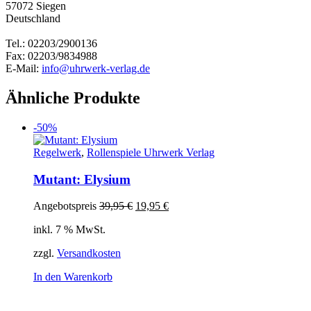
57072 Siegen
Deutschland
Tel.: 02203/2900136
Fax: 02203/9834988
E-Mail:
info@uhrwerk-verlag.de
Ähnliche Produkte
-50%
Regelwerk
,
Rollenspiele Uhrwerk Verlag
Mutant: Elysium
Ursprünglicher
Aktueller
Angebotspreis
39,95
€
19,95
€
Preis
Preis
inkl. 7 % MwSt.
war:
ist:
39,95 €
19,95 €.
zzgl.
Versandkosten
In den Warenkorb