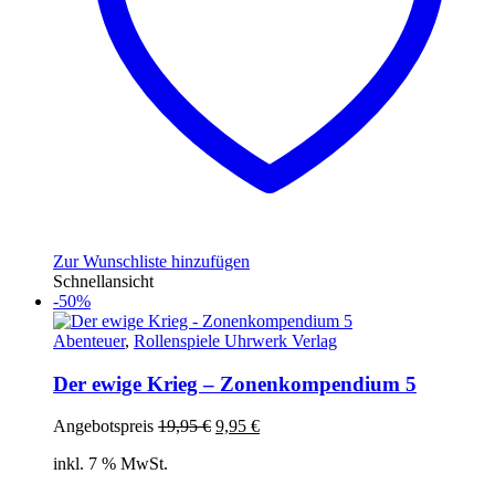
Zur Wunschliste hinzufügen
Schnellansicht
-50%
Abenteuer
,
Rollenspiele Uhrwerk Verlag
Der ewige Krieg – Zonenkompendium 5
Ursprünglicher
Aktueller
Angebotspreis
19,95
€
9,95
€
Preis
Preis
inkl. 7 % MwSt.
war:
ist:
19,95 €
9,95 €.