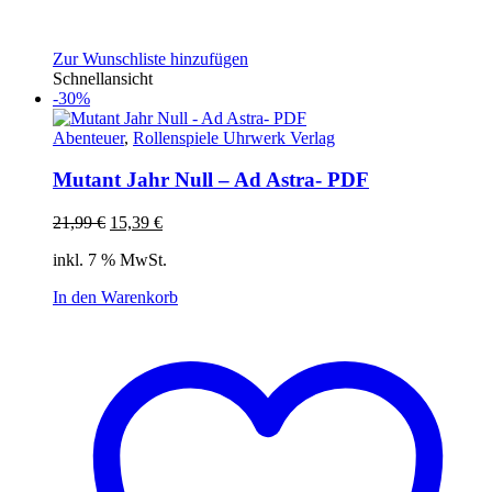
Zur Wunschliste hinzufügen
Schnellansicht
-30%
Abenteuer
,
Rollenspiele Uhrwerk Verlag
Mutant Jahr Null – Ad Astra- PDF
Ursprünglicher
Aktueller
21,99
€
15,39
€
Preis
Preis
inkl. 7 % MwSt.
war:
ist:
21,99 €
15,39 €.
In den Warenkorb