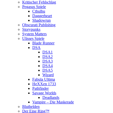
Kritischer Fehlschlag
Pegasus Spiele
Cthulhu
Daggerheart
Shadowrun
Obscurati Publishing
Storypunks
System Matters
Ulisses Spiele
Blade Runner
DSA
DSA1
DSA2
DSA3
DSA4
DSA5
Wizard
Fabula Ultima
HeXXen 1733
Pathfinder
Savage Worlds
Deadlands
Vampire – Die Maskerade
Bluthelden
Der Eine Ring™