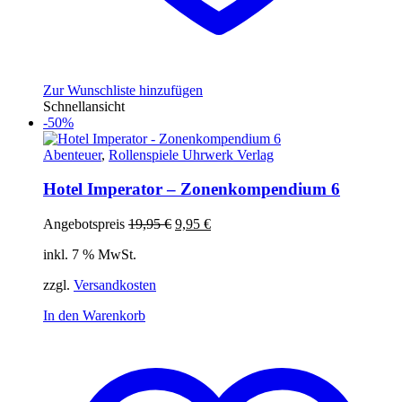
Zur Wunschliste hinzufügen
Schnellansicht
-50%
Abenteuer
,
Rollenspiele Uhrwerk Verlag
Hotel Imperator – Zonenkompendium 6
Ursprünglicher
Aktueller
Angebotspreis
19,95
€
9,95
€
Preis
Preis
inkl. 7 % MwSt.
war:
ist:
19,95 €
9,95 €.
zzgl.
Versandkosten
In den Warenkorb