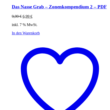
Das Nasse Grab – Zonenkompendium 2 – PDF
Ursprünglicher
Aktueller
9,99
€
6,99
€
Preis
Preis
inkl. 7 % MwSt.
war:
ist:
9,99 €
6,99 €.
In den Warenkorb