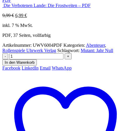
PDF
Die Verbotenen Lande: Die Frostweiten – PDF
Ursprünglicher
Aktueller
9,99
€
6,99
€
Preis
Preis
inkl. 7 % MwSt.
war:
ist:
9,99 €
6,99 €.
PDF, 37 Seiten, vollfarbig
Artikelnummer:
UWV6004PDF
Kategorien:
Abenteuer
,
Rollenspiele Uhrwerk Verlag
Schlagwort:
Mutant: Jahr Null
-
+
In den Warenkorb
Facebook
LinkedIn
Email
WhatsApp