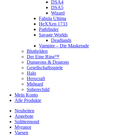
DSA4
DSA5
Wizard
Fabula Ultima
HeXXen 1733
Pathfinder
Savage Worlds
Deadlands
Vampire – Die Maskerade
Bluthelden
Der Eine Ring™
Dungeons & Dragons
Gesellschaftsspiele
Halo
Herocraft
Midgard
Spherechild
Mein Konto
Alle Produkte
Neuheiten
Angebote
Splittermond
Myranor
Vaesen