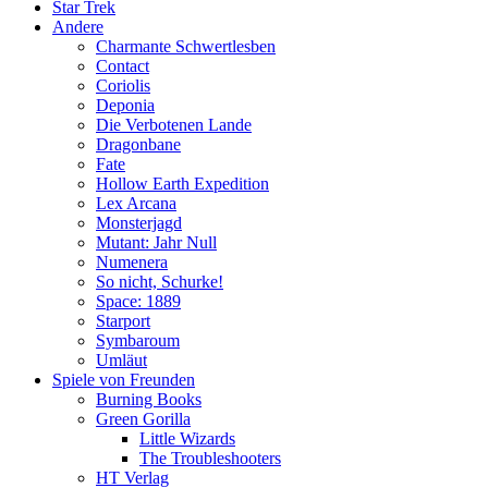
Star Trek
Andere
Charmante Schwertlesben
Contact
Coriolis
Deponia
Die Verbotenen Lande
Dragonbane
Fate
Hollow Earth Expedition
Lex Arcana
Monsterjagd
Mutant: Jahr Null
Numenera
So nicht, Schurke!
Space: 1889
Starport
Symbaroum
Umläut
Spiele von Freunden
Burning Books
Green Gorilla
Little Wizards
The Troubleshooters
HT Verlag