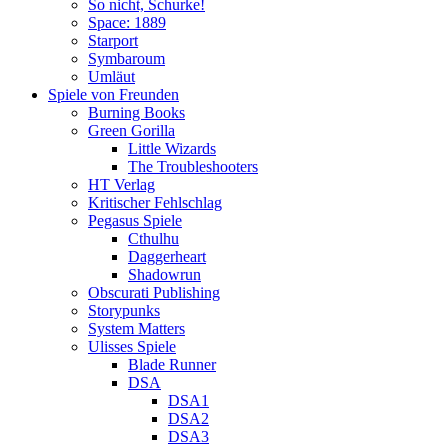
So nicht, Schurke!
Space: 1889
Starport
Symbaroum
Umläut
Spiele von Freunden
Burning Books
Green Gorilla
Little Wizards
The Troubleshooters
HT Verlag
Kritischer Fehlschlag
Pegasus Spiele
Cthulhu
Daggerheart
Shadowrun
Obscurati Publishing
Storypunks
System Matters
Ulisses Spiele
Blade Runner
DSA
DSA1
DSA2
DSA3