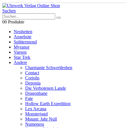
Suchen
0
0 Produkte
Neuheiten
Angebote
Splittermond
Myranor
Vaesen
Star Trek
Andere
Charmante Schwertlesben
Contact
Coriolis
Deponia
Die Verbotenen Lande
Dragonbane
Fate
Hollow Earth Expedition
Lex Arcana
Monsterjagd
Mutant: Jahr Null
Numenera