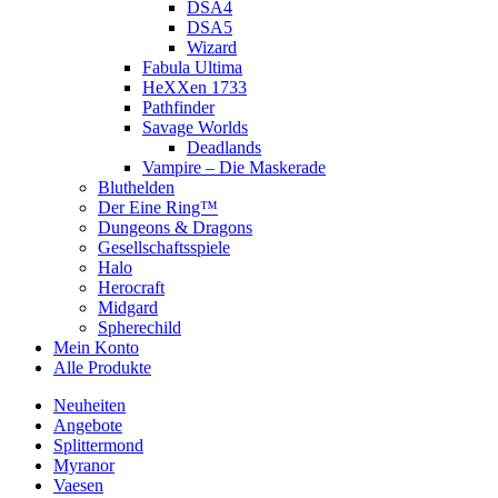
DSA4
DSA5
Wizard
Fabula Ultima
HeXXen 1733
Pathfinder
Savage Worlds
Deadlands
Vampire – Die Maskerade
Bluthelden
Der Eine Ring™
Dungeons & Dragons
Gesellschaftsspiele
Halo
Herocraft
Midgard
Spherechild
Mein Konto
Alle Produkte
Neuheiten
Angebote
Splittermond
Myranor
Vaesen