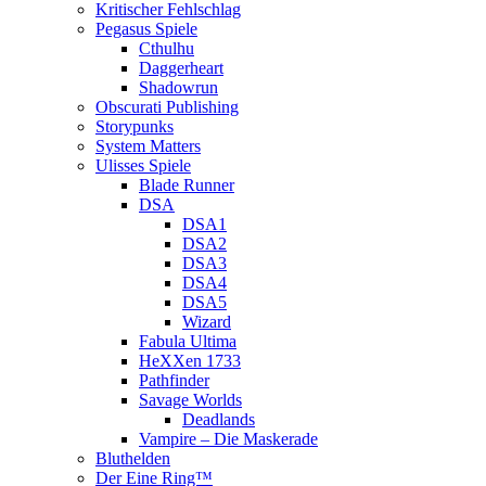
Kritischer Fehlschlag
Pegasus Spiele
Cthulhu
Daggerheart
Shadowrun
Obscurati Publishing
Storypunks
System Matters
Ulisses Spiele
Blade Runner
DSA
DSA1
DSA2
DSA3
DSA4
DSA5
Wizard
Fabula Ultima
HeXXen 1733
Pathfinder
Savage Worlds
Deadlands
Vampire – Die Maskerade
Bluthelden
Der Eine Ring™