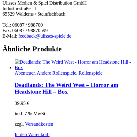
Ulisses Medien & Spiel Distribution GmbH
Industriestraße 11
65529 Waldems / Steinfischbach
Tel.: 06087 / 988700
Fax: 06087 / 98870599
E-Mail:
feedback@ulisses-spiele.de
Ähnliche Produkte
Abenteuer
,
Andere Rollenspiele
,
Rollenspiele
Deadlands: The Weird West – Horror am
Headstone Hill – Box
39,95
€
inkl. 7 % MwSt.
zzgl.
Versandkosten
In den Warenkorb