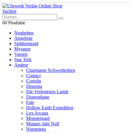
Suchen
0
0 Produkte
Neuheiten
Angebote
Splittermond
Myranor
Vaesen
Star Trek
Andere
Charmante Schwertlesben
Contact
Coriolis
Deponia
Die Verbotenen Lande
Dragonbane
Fate
Hollow Earth Expedition
Lex Arcana
Monsterjagd
Mutant: Jahr Null
Numenera