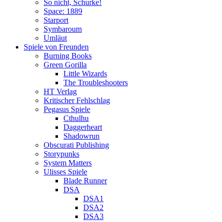
So nicht, Schurke!
Space: 1889
Starport
Symbaroum
Umläut
Spiele von Freunden
Burning Books
Green Gorilla
Little Wizards
The Troubleshooters
HT Verlag
Kritischer Fehlschlag
Pegasus Spiele
Cthulhu
Daggerheart
Shadowrun
Obscurati Publishing
Storypunks
System Matters
Ulisses Spiele
Blade Runner
DSA
DSA1
DSA2
DSA3