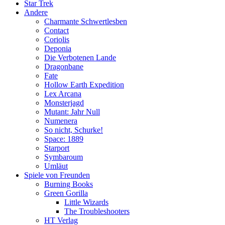
Star Trek
Andere
Charmante Schwertlesben
Contact
Coriolis
Deponia
Die Verbotenen Lande
Dragonbane
Fate
Hollow Earth Expedition
Lex Arcana
Monsterjagd
Mutant: Jahr Null
Numenera
So nicht, Schurke!
Space: 1889
Starport
Symbaroum
Umläut
Spiele von Freunden
Burning Books
Green Gorilla
Little Wizards
The Troubleshooters
HT Verlag