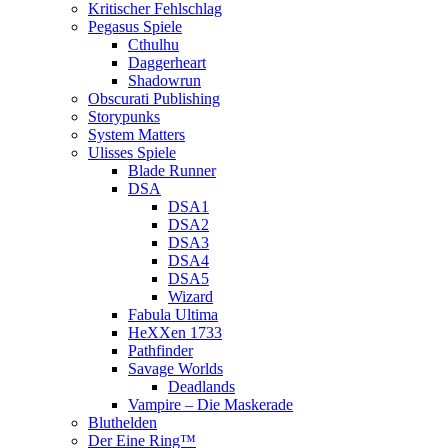
Kritischer Fehlschlag
Pegasus Spiele
Cthulhu
Daggerheart
Shadowrun
Obscurati Publishing
Storypunks
System Matters
Ulisses Spiele
Blade Runner
DSA
DSA1
DSA2
DSA3
DSA4
DSA5
Wizard
Fabula Ultima
HeXXen 1733
Pathfinder
Savage Worlds
Deadlands
Vampire – Die Maskerade
Bluthelden
Der Eine Ring™