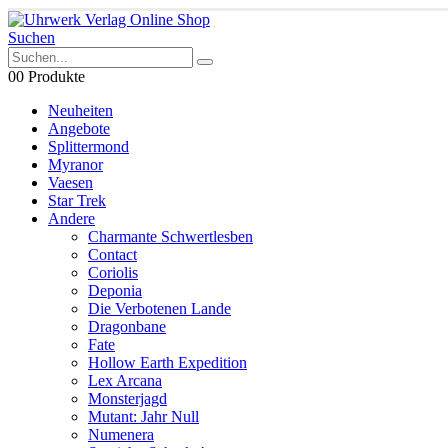
Suchen
0
0 Produkte
Neuheiten
Angebote
Splittermond
Myranor
Vaesen
Star Trek
Andere
Charmante Schwertlesben
Contact
Coriolis
Deponia
Die Verbotenen Lande
Dragonbane
Fate
Hollow Earth Expedition
Lex Arcana
Monsterjagd
Mutant: Jahr Null
Numenera