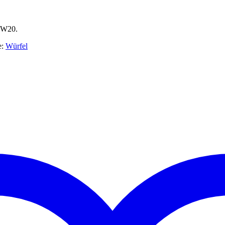
 W20.
e:
Würfel