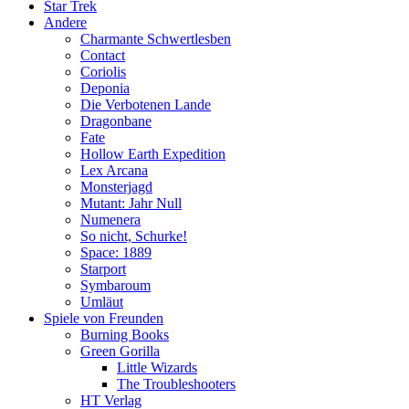
Star Trek
Andere
Charmante Schwertlesben
Contact
Coriolis
Deponia
Die Verbotenen Lande
Dragonbane
Fate
Hollow Earth Expedition
Lex Arcana
Monsterjagd
Mutant: Jahr Null
Numenera
So nicht, Schurke!
Space: 1889
Starport
Symbaroum
Umläut
Spiele von Freunden
Burning Books
Green Gorilla
Little Wizards
The Troubleshooters
HT Verlag