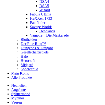
DSA4
DSA5
Wizard
Fabula Ultima
HeXXen 1733
Pathfinder
Savage Worlds
Deadlands
Vampire – Die Maskerade
Bluthelden
Der Eine Ring™
Dungeons & Dragons
Gesellschaftsspiele
Halo
Herocraft
Midgard
Spherechild
Mein Konto
Alle Produkte
Neuheiten
Angebote
Splittermond
Myranor
Vaesen