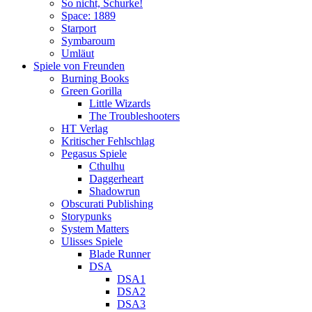
So nicht, Schurke!
Space: 1889
Starport
Symbaroum
Umläut
Spiele von Freunden
Burning Books
Green Gorilla
Little Wizards
The Troubleshooters
HT Verlag
Kritischer Fehlschlag
Pegasus Spiele
Cthulhu
Daggerheart
Shadowrun
Obscurati Publishing
Storypunks
System Matters
Ulisses Spiele
Blade Runner
DSA
DSA1
DSA2
DSA3