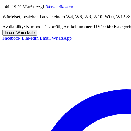
inkl. 19 % MwSt.
zzgl.
Versandkosten
Würfelset, bestehend aus je einem W4, W6, W8, W10, W00, W12 &
Availability:
Nur noch 1 vorrätig
Artikelnummer:
UV10040
Kategori
In den Warenkorb
Facebook
LinkedIn
Email
WhatsApp