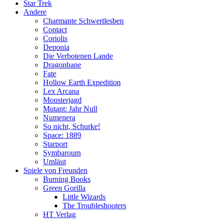
Star Trek
Andere
Charmante Schwertlesben
Contact
Coriolis
Deponia
Die Verbotenen Lande
Dragonbane
Fate
Hollow Earth Expedition
Lex Arcana
Monsterjagd
Mutant: Jahr Null
Numenera
So nicht, Schurke!
Space: 1889
Starport
Symbaroum
Umläut
Spiele von Freunden
Burning Books
Green Gorilla
Little Wizards
The Troubleshooters
HT Verlag