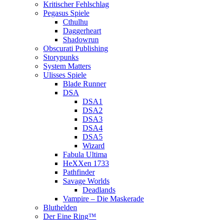
Kritischer Fehlschlag
Pegasus Spiele
Cthulhu
Daggerheart
Shadowrun
Obscurati Publishing
Storypunks
System Matters
Ulisses Spiele
Blade Runner
DSA
DSA1
DSA2
DSA3
DSA4
DSA5
Wizard
Fabula Ultima
HeXXen 1733
Pathfinder
Savage Worlds
Deadlands
Vampire – Die Maskerade
Bluthelden
Der Eine Ring™