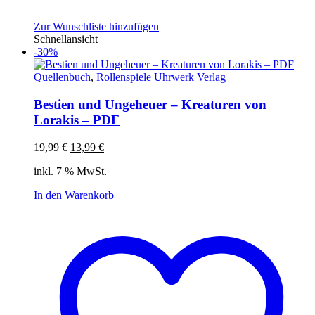
Zur Wunschliste hinzufügen
Schnellansicht
-30%
Quellenbuch
,
Rollenspiele Uhrwerk Verlag
Bestien und Ungeheuer – Kreaturen von
Lorakis – PDF
Ursprünglicher
Aktueller
19,99
€
13,99
€
Preis
Preis
inkl. 7 % MwSt.
war:
ist:
19,99 €
13,99 €.
In den Warenkorb