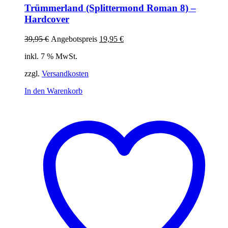
Trümmerland (Splittermond Roman 8) –
Hardcover
Ursprünglicher
Aktueller
39,95
€
Angebotspreis
19,95
€
Preis
Preis
inkl. 7 % MwSt.
war:
ist:
39,95 €
19,95 €.
zzgl.
Versandkosten
In den Warenkorb