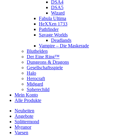
DSA4
DSA5
Wizard
Fabula Ultima
HeXXen 1733
Pathfinder
Savage Worlds
Deadlands
Vampire – Die Maskerade
Bluthelden
Der Eine Ring™
Dungeons & Dragons
Gesellschaftsspiele
Halo
Herocraft
Midgard
Spherechild
Mein Konto
Alle Produkte
Neuheiten
Angebote
Splittermond
Myranor
Vaesen