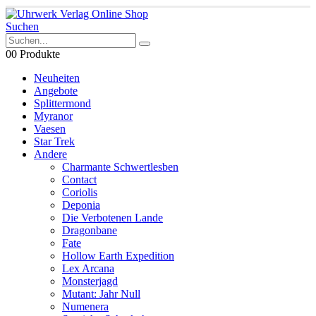
Suchen
0
0 Produkte
Neuheiten
Angebote
Splittermond
Myranor
Vaesen
Star Trek
Andere
Charmante Schwertlesben
Contact
Coriolis
Deponia
Die Verbotenen Lande
Dragonbane
Fate
Hollow Earth Expedition
Lex Arcana
Monsterjagd
Mutant: Jahr Null
Numenera