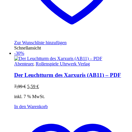
Zur Wunschliste hinzufügen
Schnellansicht
-30%
Abenteuer
,
Rollenspiele Uhrwerk Verlag
Der Leuchtturm des Xarxuris (AB11) – PDF
Ursprünglicher
Aktueller
7,99
€
5,59
€
Preis
Preis
inkl. 7 % MwSt.
war:
ist:
7,99 €
5,59 €.
In den Warenkorb