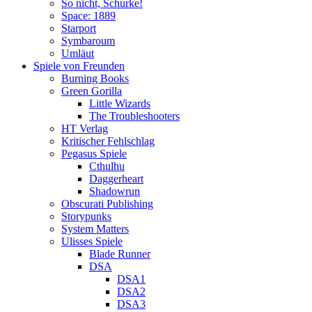
So nicht, Schurke!
Space: 1889
Starport
Symbaroum
Umläut
Spiele von Freunden
Burning Books
Green Gorilla
Little Wizards
The Troubleshooters
HT Verlag
Kritischer Fehlschlag
Pegasus Spiele
Cthulhu
Daggerheart
Shadowrun
Obscurati Publishing
Storypunks
System Matters
Ulisses Spiele
Blade Runner
DSA
DSA1
DSA2
DSA3