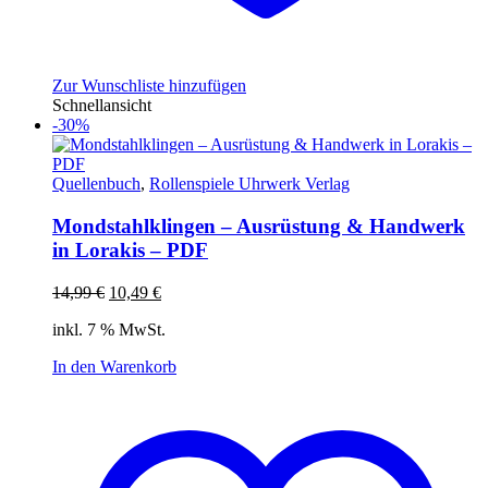
Zur Wunschliste hinzufügen
Schnellansicht
-30%
Quellenbuch
,
Rollenspiele Uhrwerk Verlag
Mondstahlklingen – Ausrüstung & Handwerk
in Lorakis – PDF
Ursprünglicher
Aktueller
14,99
€
10,49
€
Preis
Preis
inkl. 7 % MwSt.
war:
ist:
14,99 €
10,49 €.
In den Warenkorb