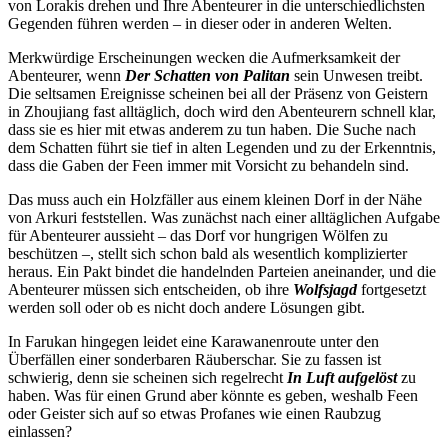
von Lorakis drehen und Ihre Abenteurer in die unterschiedlichsten
Gegenden führen werden – in dieser oder in anderen Welten.
Merkwürdige Erscheinungen wecken die Aufmerksamkeit der
Abenteurer, wenn
Der Schatten von Palitan
sein Unwesen treibt.
Die seltsamen Ereignisse scheinen bei all der Präsenz von Geistern
in Zhoujiang fast alltäglich, doch wird den Abenteurern schnell klar,
dass sie es hier mit etwas anderem zu tun haben. Die Suche nach
dem Schatten führt sie tief in alten Legenden und zu der Erkenntnis,
dass die Gaben der Feen immer mit Vorsicht zu behandeln sind.
Das muss auch ein Holzfäller aus einem kleinen Dorf in der Nähe
von Arkuri feststellen. Was zunächst nach einer alltäglichen Aufgabe
für Abenteurer aussieht – das Dorf vor hungrigen Wölfen zu
beschützen –, stellt sich schon bald als wesentlich komplizierter
heraus. Ein Pakt bindet die handelnden Parteien aneinander, und die
Abenteurer müssen sich entscheiden, ob ihre
Wolfsjagd
fortgesetzt
werden soll oder ob es nicht doch andere Lösungen gibt.
In Farukan hingegen leidet eine Karawanenroute unter den
Überfällen einer sonderbaren Räuberschar. Sie zu fassen ist
schwierig, denn sie scheinen sich regelrecht
In Luft aufgelöst
zu
haben. Was für einen Grund aber könnte es geben, weshalb Feen
oder Geister sich auf so etwas Profanes wie einen Raubzug
einlassen?