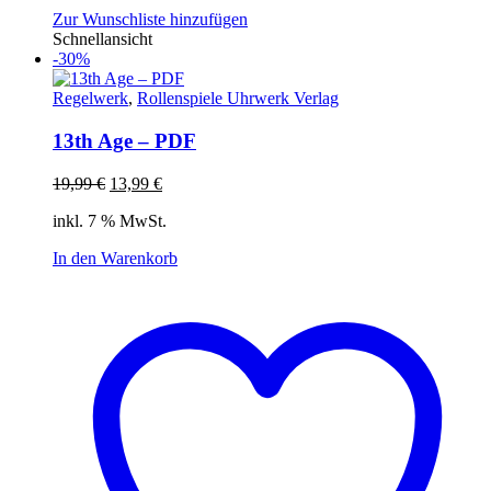
Zur Wunschliste hinzufügen
Schnellansicht
-30%
Regelwerk
,
Rollenspiele Uhrwerk Verlag
13th Age – PDF
Ursprünglicher
Aktueller
19,99
€
13,99
€
Preis
Preis
inkl. 7 % MwSt.
war:
ist:
19,99 €
13,99 €.
In den Warenkorb