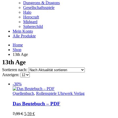
Dungeons & Dragons
Gesellschaftsspiele
Halo
Herocraft
Midgard
Spherechild
Mein Konto
Alle Produkte
Home
Shop
13th Age
13th Age
Sortieren nach:
Anzeigen:
-30%
Quellenbuch
,
Rollenspiele Uhrwerk Verlag
Das Beutebuch – PDF
Ursprünglicher
Aktueller
7,99
€
5,59
€