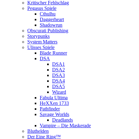
Kritischer Fehlschlag
Pegasus Spiele
Cthulhu
Daggerheart
Shadowrun
Obscurati Publishing
Storypunks
System Matters
Ulisses Spiele
Blade Runner
DSA
DSA1
DSA2
DSA3
DSA4
DSA5
Wizard
Fabula Ultima
HeXXen 1733
Pathfinder
Savage Worlds
Deadlands
Vampire – Die Maskerade
Bluthelden
Der Eine Ring™