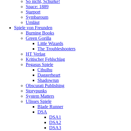
So nicht, Schurke!
Space: 1889
Starport
Symbaroum
Umläut
Spiele von Freunden
Burning Books
Green Gorilla
Little Wizards
The Troubleshooters
HT Verlag
Kritischer Fehlschlag
Pegasus Spiele
Cthulhu
Daggerheart
Shadowrun
Obscurati Publishing
Storypunks
System Matters
Ulisses Spiele
Blade Runner
DSA
DSA1
DSA2
DSA3