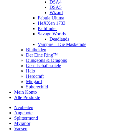
DSA4
DSA5
Wizard
Fabula Ultima
HeXXen 1733
Pathfinder
Savage Worlds
Deadlands
Vampire – Die Maskerade
Bluthelden
Der Eine Ring™
Dungeons & Dragons
Gesellschaftsspiele
Halo
Herocraft
Midgard
Spherechild
Mein Konto
Alle Produkte
Neuheiten
Angebote
Splittermond
Myranor
Vaesen