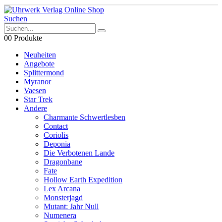
Suchen
0
0 Produkte
Neuheiten
Angebote
Splittermond
Myranor
Vaesen
Star Trek
Andere
Charmante Schwertlesben
Contact
Coriolis
Deponia
Die Verbotenen Lande
Dragonbane
Fate
Hollow Earth Expedition
Lex Arcana
Monsterjagd
Mutant: Jahr Null
Numenera