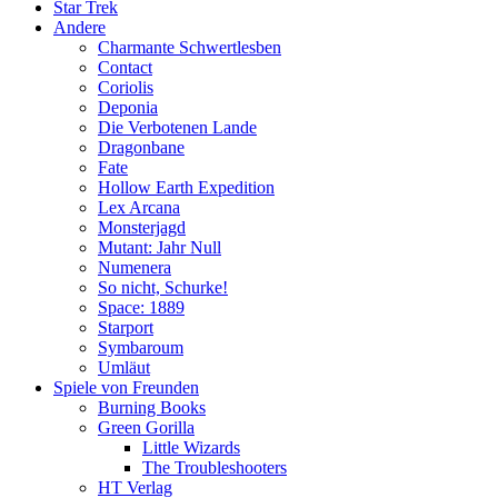
Star Trek
Andere
Charmante Schwertlesben
Contact
Coriolis
Deponia
Die Verbotenen Lande
Dragonbane
Fate
Hollow Earth Expedition
Lex Arcana
Monsterjagd
Mutant: Jahr Null
Numenera
So nicht, Schurke!
Space: 1889
Starport
Symbaroum
Umläut
Spiele von Freunden
Burning Books
Green Gorilla
Little Wizards
The Troubleshooters
HT Verlag