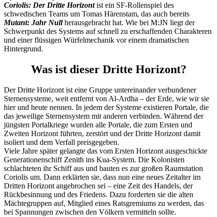
Coriolis: Der Dritte Horizont
ist ein SF-Rollenspiel des
schwedischen Teams um Tomas Härenstam, das auch bereits
Mutant: Jahr Null
herausgebracht hat. Wie bei M:JN liegt der
Schwerpunkt des Systems auf schnell zu erschaffenden Charakteren
und einer flüssigen Würfelmechanik vor einem dramatischen
Hintergrund.
Was ist dieser Dritte Horizont?
Der Dritte Horizont ist eine Gruppe untereinander verbundener
Sternensysteme, weit entfernt von Al-Ardha – der Erde, wie wir sie
hier und heute nennen. In jedem der Systeme existieren Portale, die
das jeweilige Sternensystem mit anderen verbinden. Während der
jüngsten Portalkriege wurden alle Portale, die zum Ersten und
Zweiten Horizont führten, zerstört und der Dritte Horizont damit
isoliert und dem Verfall preisgegeben.
Viele Jahre später gelangte das vom Ersten Horizont ausgeschickte
Generationenschiff Zenith ins Kua-System. Die Kolonisten
schlachteten ihr Schiff aus und bauten es zur großen Raumstation
Coriolis um. Dann erklärten sie, dass nun eine neues Zeitalter im
Dritten Horizont angebrochen sei – eine Zeit des Handels, der
Rückbesinnung und des Friedens. Dazu forderten sie die alten
Mächtegruppen auf, Mitglied eines Ratsgremiums zu werden, das
bei Spannungen zwischen den Völkern vermitteln sollte.