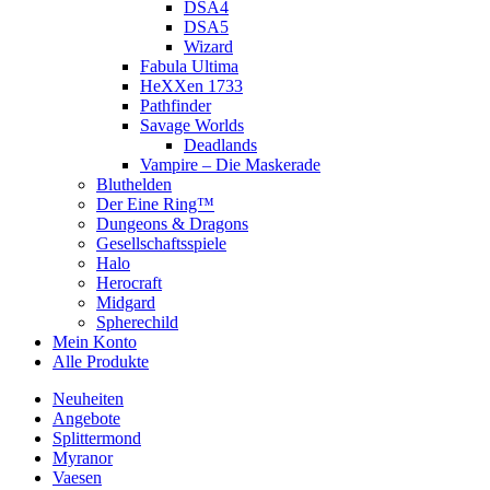
DSA4
DSA5
Wizard
Fabula Ultima
HeXXen 1733
Pathfinder
Savage Worlds
Deadlands
Vampire – Die Maskerade
Bluthelden
Der Eine Ring™
Dungeons & Dragons
Gesellschaftsspiele
Halo
Herocraft
Midgard
Spherechild
Mein Konto
Alle Produkte
Neuheiten
Angebote
Splittermond
Myranor
Vaesen