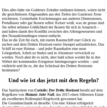
Dies alles hätte ein Goldenes Zeitalter einläuten können, wären nicht
die gesichtslosen Abgesandten aus den Tiefen des Gasriesen Xene
erschienen. Geisterhafte Erscheinungen aus anderen Dimensionen,
Portalbauer oder gar Ikonen selbst: Keiner weiß, was sie genau sind.
Sie selbst nehmen Göttlichkeit der Ikonen für sich in Anspruch –
und haben damit den Konflikt zwischen den Alteingesessenen und
den Neuankömmlingen erneut entfacht.
Das ist die Zeit für euch, mit eurem Raumschiff euer Glück zu
suchen und dem Dritten Horizont euren Stempel aufzudrücken. Das
Schiff ist eure Heimat – und jeder Raumhafen eine neue
Gelegenheit, Arbeit zu finden und in Abenteuer verwickelt zu
werden. Noch ahnt ihr es nicht, aber bald schon werdet ihr in den
Wirbel der kommenden Ereignisse hineingezogen werden – und
vielleicht seid ihr es, die das Schicksal des Dritten Horizonts
bestimmen?
Und wie ist das jetzt mit den Regeln?
Das Spielsystem von
Coriolis: Der Dritte Horizont
beruht auf dem
Regelkern von
Mutant: Jahr Null
, das 2015 einen Silbernen Ennie
als zweitbestes Rollenspiel-Regelwerk gewonnen hat.
Die Grundmechanik ist dieselbe. Um eine Aktion erfolgreich