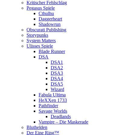
Kritischer Fehlschlag
Pegasus Spiele
Cthulhu
Daggerheart
Shadowrun
Obscurati Publishing
Storypunks
System Matters
Ulisses Spiele
Blade Runner
DSA
DSA1
DSA2
DSA3
DSA4
DSA5
Wizard
Fabula Ultima
HeXXen 1733
Pathfinder
Savage Worlds
Deadlands
Vampire – Die Maskerade
Bluthelden
Der Eine Ring™