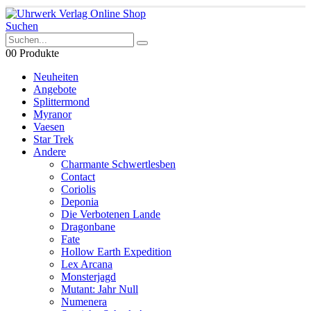
Suchen
0
0 Produkte
Neuheiten
Angebote
Splittermond
Myranor
Vaesen
Star Trek
Andere
Charmante Schwertlesben
Contact
Coriolis
Deponia
Die Verbotenen Lande
Dragonbane
Fate
Hollow Earth Expedition
Lex Arcana
Monsterjagd
Mutant: Jahr Null
Numenera