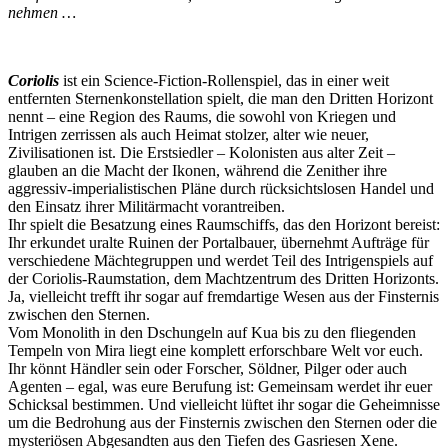
nehmen …
Coriolis
ist ein Science-Fiction-Rollenspiel, das in einer weit
entfernten Sternenkonstellation spielt, die man den Dritten Horizont
nennt – eine Region des Raums, die sowohl von Kriegen und
Intrigen zerrissen als auch Heimat stolzer, alter wie neuer,
Zivilisationen ist. Die Erstsiedler – Kolonisten aus alter Zeit –
glauben an die Macht der Ikonen, während die Zenither ihre
aggressiv-imperialistischen Pläne durch rücksichtslosen Handel und
den Einsatz ihrer Militärmacht vorantreiben.
Ihr spielt die Besatzung eines Raumschiffs, das den Horizont bereist:
Ihr erkundet uralte Ruinen der Portalbauer, übernehmt Aufträge für
verschiedene Mächtegruppen und werdet Teil des Intrigenspiels auf
der Coriolis-Raumstation, dem Machtzentrum des Dritten Horizonts.
Ja, vielleicht trefft ihr sogar auf fremdartige Wesen aus der Finsternis
zwischen den Sternen.
Vom Monolith in den Dschungeln auf Kua bis zu den fliegenden
Tempeln von Mira liegt eine komplett erforschbare Welt vor euch.
Ihr könnt Händler sein oder Forscher, Söldner, Pilger oder auch
Agenten – egal, was eure Berufung ist: Gemeinsam werdet ihr euer
Schicksal bestimmen. Und vielleicht lüftet ihr sogar die Geheimnisse
um die Bedrohung aus der Finsternis zwischen den Sternen oder die
mysteriösen Abgesandten aus den Tiefen des Gasriesen Xene.