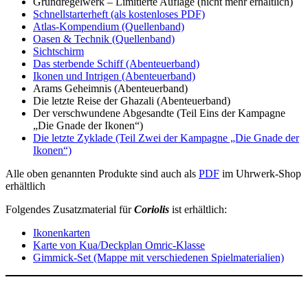
Grundregelwerk – Limitierte Auflage (nicht mehr erhältlich)
Schnellstarterheft (als kostenloses PDF)
Atlas-Kompendium (Quellenband)
Oasen & Technik (Quellenband)
Sichtschirm
Das sterbende Schiff (Abenteuerband)
Ikonen und Intrigen (Abenteuerband)
Arams Geheimnis (Abenteuerband)
Die letzte Reise der Ghazali (Abenteuerband)
Der verschwundene Abgesandte (Teil Eins der Kampagne
„Die Gnade der Ikonen“)
Die letzte Zyklade (Teil Zwei der Kampagne „Die Gnade der
Ikonen“)
Alle oben genannten Produkte sind auch als
PDF
im Uhrwerk-Shop
erhältlich
Folgendes Zusatzmaterial für
Coriolis
ist erhältlich:
Ikonenkarten
Karte von Kua/Deckplan Omric-Klasse
Gimmick-Set (Mappe mit verschiedenen Spielmaterialien)