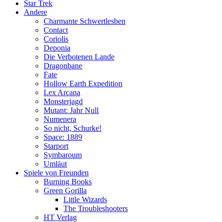
Star Trek
Andere
Charmante Schwertlesben
Contact
Coriolis
Deponia
Die Verbotenen Lande
Dragonbane
Fate
Hollow Earth Expedition
Lex Arcana
Monsterjagd
Mutant: Jahr Null
Numenera
So nicht, Schurke!
Space: 1889
Starport
Symbaroum
Umläut
Spiele von Freunden
Burning Books
Green Gorilla
Little Wizards
The Troubleshooters
HT Verlag