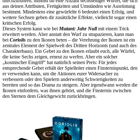
durchzuführen, nimmst du eine Anzahl sechsseitiger Würfel, die sich
aus deinen Attributen, Fertigkeiten und Umständen wie Ausrüstung
bestimmt. Mindestens eine gewürfelte 6 bedeutet einen Erfolg, und
weitere Sechsen geben dir zusätzliche Effekte, vielleicht sogar einen
kritischen Erfolg.
Dieses System kann wie bei
Mutant: Jahr Null
mit einem Trick
erweitert werden. Aber anstatt den Wurf zu strapazieren, kann man
bei
Coriolis
zu den Ikonen beten – die Verehrung der Ikonen ist ein
zentrales Element der Spielwelt des Dritten Horizonts (und auch des
Charakterbaus). Ein Gebet zu den Ikonen erlaubt euch, alle Würfel,
die keine Sechs zeigen, erneut zu werfen. Aber ein solcher
„kosmischer Eingriff“ hat natürlich seinen Preis: Für jedes
entsprechende Gebet erhält der Spielleiter einen Finsternispunkt, den
er verwenden kann, um die Aktionen eurer Widersacher zu
verbessern oder den Spielern anderweitig Schwierigkeiten zu
bereiten und so das Drama zu steigern. Aber irgendwann werden die
Ikonen einfordern, was ihnen gehört, und die Finsternis zwischen
den Sternen dem Gleichgewicht zurückbringen.