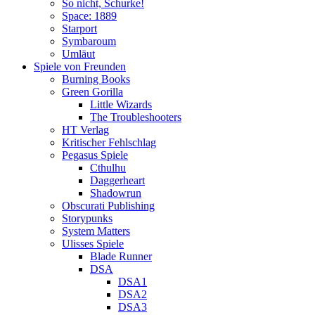
So nicht, Schurke!
Space: 1889
Starport
Symbaroum
Umläut
Spiele von Freunden
Burning Books
Green Gorilla
Little Wizards
The Troubleshooters
HT Verlag
Kritischer Fehlschlag
Pegasus Spiele
Cthulhu
Daggerheart
Shadowrun
Obscurati Publishing
Storypunks
System Matters
Ulisses Spiele
Blade Runner
DSA
DSA1
DSA2
DSA3