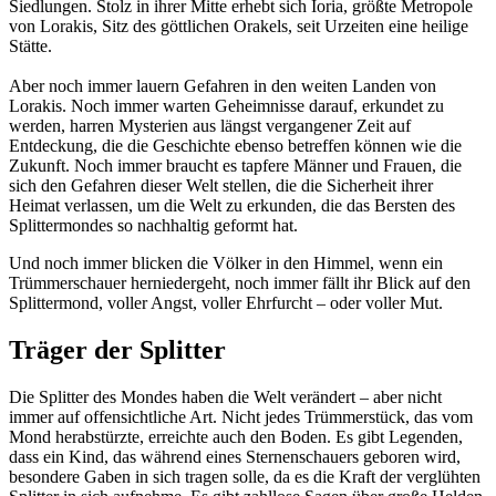
Siedlungen. Stolz in ihrer Mitte erhebt sich Ioria, größte Metropole
von Lorakis, Sitz des göttlichen Orakels, seit Urzeiten eine heilige
Stätte.
Aber noch immer lauern Gefahren in den weiten Landen von
Lorakis. Noch immer warten Geheimnisse darauf, erkundet zu
werden, harren Mysterien aus längst vergangener Zeit auf
Entdeckung, die die Geschichte ebenso betreffen können wie die
Zukunft. Noch immer braucht es tapfere Männer und Frauen, die
sich den Gefahren dieser Welt stellen, die die Sicherheit ihrer
Heimat verlassen, um die Welt zu erkunden, die das Bersten des
Splittermondes so nachhaltig geformt hat.
Und noch immer blicken die Völker in den Himmel, wenn ein
Trümmerschauer herniedergeht, noch immer fällt ihr Blick auf den
Splittermond, voller Angst, voller Ehrfurcht – oder voller Mut.
Träger der Splitter
Die Splitter des Mondes haben die Welt verändert – aber nicht
immer auf offensichtliche Art. Nicht jedes Trümmerstück, das vom
Mond herabstürzte, erreichte auch den Boden. Es gibt Legenden,
dass ein Kind, das während eines Sternenschauers geboren wird,
besondere Gaben in sich tragen solle, da es die Kraft der verglühten