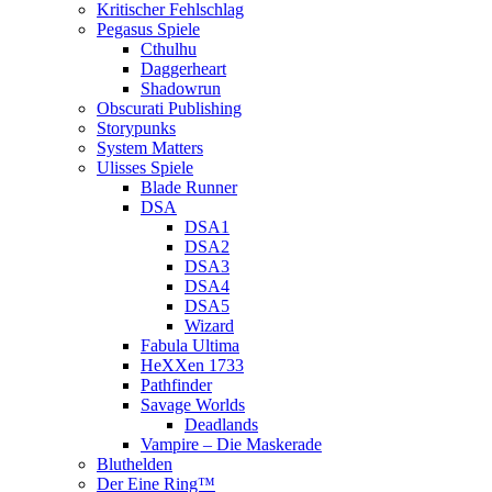
Kritischer Fehlschlag
Pegasus Spiele
Cthulhu
Daggerheart
Shadowrun
Obscurati Publishing
Storypunks
System Matters
Ulisses Spiele
Blade Runner
DSA
DSA1
DSA2
DSA3
DSA4
DSA5
Wizard
Fabula Ultima
HeXXen 1733
Pathfinder
Savage Worlds
Deadlands
Vampire – Die Maskerade
Bluthelden
Der Eine Ring™