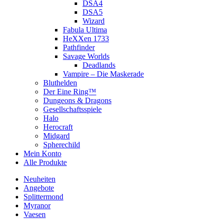
DSA4
DSA5
Wizard
Fabula Ultima
HeXXen 1733
Pathfinder
Savage Worlds
Deadlands
Vampire – Die Maskerade
Bluthelden
Der Eine Ring™
Dungeons & Dragons
Gesellschaftsspiele
Halo
Herocraft
Midgard
Spherechild
Mein Konto
Alle Produkte
Neuheiten
Angebote
Splittermond
Myranor
Vaesen