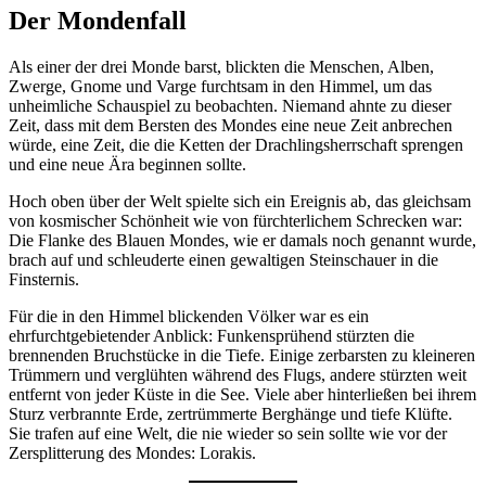
Der Mondenfall
Als einer der drei Monde barst, blickten die Menschen, Alben,
Zwerge, Gnome und Varge furchtsam in den Himmel, um das
unheimliche Schauspiel zu beobachten. Niemand ahnte zu dieser
Zeit, dass mit dem Bersten des Mondes eine neue Zeit anbrechen
würde, eine Zeit, die die Ketten der Drachlingsherrschaft sprengen
und eine neue Ära beginnen sollte.
Hoch oben über der Welt spielte sich ein Ereignis ab, das gleichsam
von kosmischer Schönheit wie von fürchterlichem Schrecken war:
Die Flanke des Blauen Mondes, wie er damals noch genannt wurde,
brach auf und schleuderte einen gewaltigen Steinschauer in die
Finsternis.
Für die in den Himmel blickenden Völker war es ein
ehrfurchtgebietender Anblick: Funkensprühend stürzten die
brennenden Bruchstücke in die Tiefe. Einige zerbarsten zu kleineren
Trümmern und verglühten während des Flugs, andere stürzten weit
entfernt von jeder Küste in die See. Viele aber hinterließen bei ihrem
Sturz verbrannte Erde, zertrümmerte Berghänge und tiefe Klüfte.
Sie trafen auf eine Welt, die nie wieder so sein sollte wie vor der
Zersplitterung des Mondes: Lorakis.