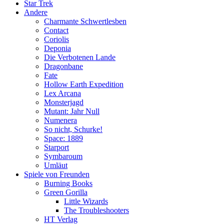
Star Trek
Andere
Charmante Schwertlesben
Contact
Coriolis
Deponia
Die Verbotenen Lande
Dragonbane
Fate
Hollow Earth Expedition
Lex Arcana
Monsterjagd
Mutant: Jahr Null
Numenera
So nicht, Schurke!
Space: 1889
Starport
Symbaroum
Umläut
Spiele von Freunden
Burning Books
Green Gorilla
Little Wizards
The Troubleshooters
HT Verlag