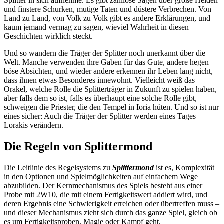
Splitter in sich aufnehme. Es gibt zahllose Sagen über große Helden
und finstere Schurken, mutige Taten und düstere Verbrechen. Von
Land zu Land, von Volk zu Volk gibt es andere Erklärungen, und
kaum jemand vermag zu sagen, wieviel Wahrheit in diesen
Geschichten wirklich steckt.
Und so wandern die Träger der Splitter noch unerkannt über die
Welt. Manche verwenden ihre Gaben für das Gute, andere hegen
böse Absichten, und wieder andere erkennen ihr Leben lang nicht,
dass ihnen etwas Besonderes innewohnt. Vielleicht weiß das
Orakel, welche Rolle die Splitterträger in Zukunft zu spielen haben,
aber falls dem so ist, falls es überhaupt eine solche Rolle gibt,
schweigen die Priester, die den Tempel in Ioria hüten. Und so ist nur
eines sicher: Auch die Träger der Splitter werden eines Tages
Lorakis verändern.
Die Regeln von Splittermond
Die Leitlinie des Regelsystems zu
Splittermond
ist es, Komplexität
in den Optionen und Spielmöglichkeiten auf einfachem Wege
abzubilden. Der Kernmechanismus des Spiels besteht aus einer
Probe mit 2W10, die mit einem Fertigkeitswert addiert wird, und
deren Ergebnis eine Schwierigkeit erreichen oder übertreffen muss –
und dieser Mechanismus zieht sich durch das ganze Spiel, gleich ob
es um Fertigkeitsproben, Magie oder Kampf geht.