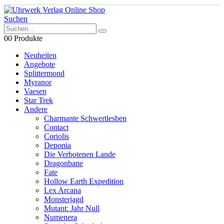
Suchen
0
0 Produkte
Neuheiten
Angebote
Splittermond
Myranor
Vaesen
Star Trek
Andere
Charmante Schwertlesben
Contact
Coriolis
Deponia
Die Verbotenen Lande
Dragonbane
Fate
Hollow Earth Expedition
Lex Arcana
Monsterjagd
Mutant: Jahr Null
Numenera