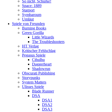
So nicht, Schurke!
Space: 1889
Starport
Symbaroum
Umläut
Spiele von Freunden
Burning Books
Green Gorilla
Little Wizards
The Troubleshooters
HT Verlag
Kritischer Fehlschlag
Pegasus Spiele
Cthulhu
Daggerheart
Shadowrun
Obscurati Publishing
Storypunks
System Matters
Ulisses Spiele
Blade Runner
DSA
DSA1
DSA2
DSA3