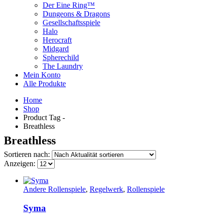
Der Eine Ring™
Dungeons & Dragons
Gesellschaftsspiele
Halo
Herocraft
Midgard
Spherechild
The Laundry
Mein Konto
Alle Produkte
Home
Shop
Product Tag -
Breathless
Breathless
Sortieren nach:
Anzeigen:
Andere Rollenspiele
,
Regelwerk
,
Rollenspiele
Syma