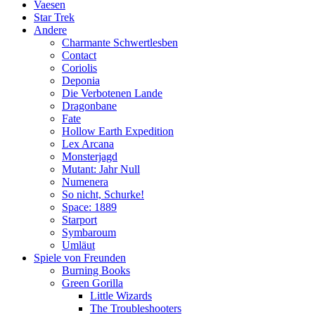
Vaesen
Star Trek
Andere
Charmante Schwertlesben
Contact
Coriolis
Deponia
Die Verbotenen Lande
Dragonbane
Fate
Hollow Earth Expedition
Lex Arcana
Monsterjagd
Mutant: Jahr Null
Numenera
So nicht, Schurke!
Space: 1889
Starport
Symbaroum
Umläut
Spiele von Freunden
Burning Books
Green Gorilla
Little Wizards
The Troubleshooters