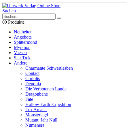
Suchen
0
0 Produkte
Neuheiten
Angebote
Splittermond
Myranor
Vaesen
Star Trek
Andere
Charmante Schwertlesben
Contact
Coriolis
Deponia
Die Verbotenen Lande
Dragonbane
Fate
Hollow Earth Expedition
Lex Arcana
Monsterjagd
Mutant: Jahr Null
Numenera