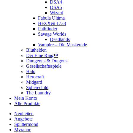
DSA4
DSA5
Wizard
Fabula Ultima
HeXXen 1733
Pathfinder
Savage Worlds
Deadlands
Vampire – Die Maskerade
Bluthelden
Der Eine Ring™
Dungeons & Dragons
Gesellschaftsspiele
Halo
Herocraft
Midgard
Spherechild
The Laundry
Mein Konto
Alle Produkte
Neuheiten
Angebote
Splittermond
Myranor