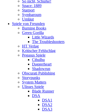
So nicht, Schurke!
Space: 1889
Starport
Symbaroum
Umläut
Spiele von Freunden
Burning Books
Green Gorilla
Little Wizards
The Troubleshooters
HT Verlag
Kritischer Fehlschlag
Pegasus Spiele
Cthulhu
Daggerheart
Shadowrun
Obscurati Publishing
Storypunks
System Matters
Ulisses Spiele
Blade Runner
DSA
DSA1
DSA2
DSA3