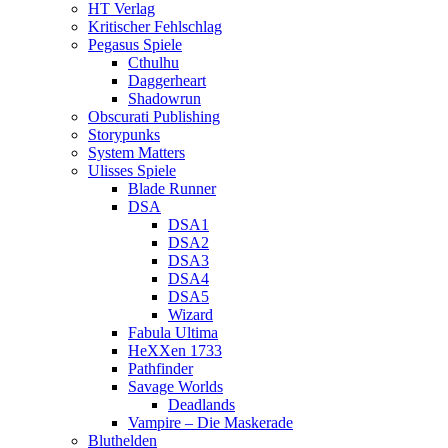
HT Verlag
Kritischer Fehlschlag
Pegasus Spiele
Cthulhu
Daggerheart
Shadowrun
Obscurati Publishing
Storypunks
System Matters
Ulisses Spiele
Blade Runner
DSA
DSA1
DSA2
DSA3
DSA4
DSA5
Wizard
Fabula Ultima
HeXXen 1733
Pathfinder
Savage Worlds
Deadlands
Vampire – Die Maskerade
Bluthelden