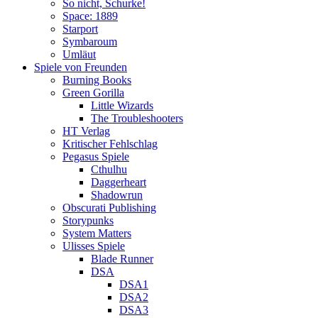
So nicht, Schurke!
Space: 1889
Starport
Symbaroum
Umläut
Spiele von Freunden
Burning Books
Green Gorilla
Little Wizards
The Troubleshooters
HT Verlag
Kritischer Fehlschlag
Pegasus Spiele
Cthulhu
Daggerheart
Shadowrun
Obscurati Publishing
Storypunks
System Matters
Ulisses Spiele
Blade Runner
DSA
DSA1
DSA2
DSA3