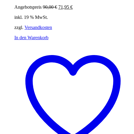
Ursprünglicher
Aktueller
Angebotspreis
90,00
€
71,95
€
Preis
Preis
inkl. 19 % MwSt.
war:
ist:
90,00 €
71,95 €.
zzgl.
Versandkosten
In den Warenkorb