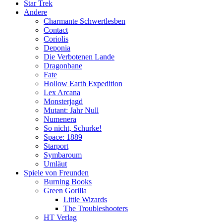
Star Trek
Andere
Charmante Schwertlesben
Contact
Coriolis
Deponia
Die Verbotenen Lande
Dragonbane
Fate
Hollow Earth Expedition
Lex Arcana
Monsterjagd
Mutant: Jahr Null
Numenera
So nicht, Schurke!
Space: 1889
Starport
Symbaroum
Umläut
Spiele von Freunden
Burning Books
Green Gorilla
Little Wizards
The Troubleshooters
HT Verlag