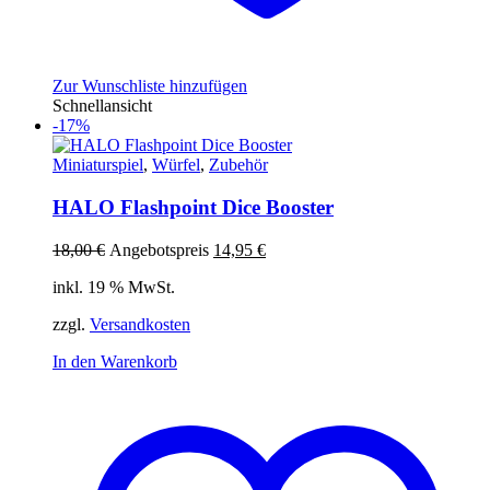
Zur Wunschliste hinzufügen
Schnellansicht
-17%
Miniaturspiel
,
Würfel
,
Zubehör
HALO Flashpoint Dice Booster
Ursprünglicher
Aktueller
18,00
€
Angebotspreis
14,95
€
Preis
Preis
inkl. 19 % MwSt.
war:
ist:
18,00 €
14,95 €.
zzgl.
Versandkosten
In den Warenkorb