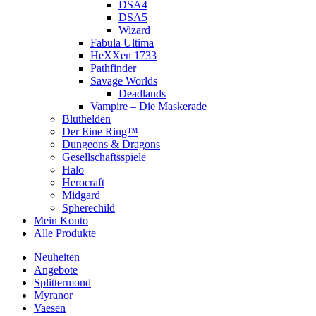
DSA4
DSA5
Wizard
Fabula Ultima
HeXXen 1733
Pathfinder
Savage Worlds
Deadlands
Vampire – Die Maskerade
Bluthelden
Der Eine Ring™
Dungeons & Dragons
Gesellschaftsspiele
Halo
Herocraft
Midgard
Spherechild
Mein Konto
Alle Produkte
Neuheiten
Angebote
Splittermond
Myranor
Vaesen