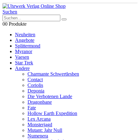
Suchen
0
0 Produkte
Neuheiten
Angebote
Splittermond
Myranor
Vaesen
Star Trek
Andere
Charmante Schwertlesben
Contact
Coriolis
Deponia
Die Verbotenen Lande
Dragonbane
Fate
Hollow Earth Expedition
Lex Arcana
Monsterjagd
Mutant: Jahr Null
Numenera