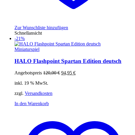
Zur Wunschliste hinzufügen
Schnellansicht
-21%
Miniaturspiel
HALO Flashpoint Spartan Edition deutsch
Ursprünglicher
Aktueller
Angebotspreis
120,00
€
94,95
€
Preis
Preis
inkl. 19 % MwSt.
war:
ist:
120,00 €
94,95 €.
zzgl.
Versandkosten
In den Warenkorb