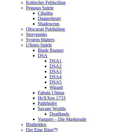
Kritischer Fehlschlag
Pegasus Spiele
Cthulhu
Daggerheart
Shadowrun
Obscurati Publishing
Storypunks
System Matters
Ulisses Spiele
Blade Runner
DSA
DSA1
DSA2
DSA3
DSA4
DSA5
Wizard
Fabula Ultima
HeXXen 1733
Pathfinder
Savage Worlds
Deadlands
Vampire – Die Maskerade
Bluthelden
Der Eine Ring™