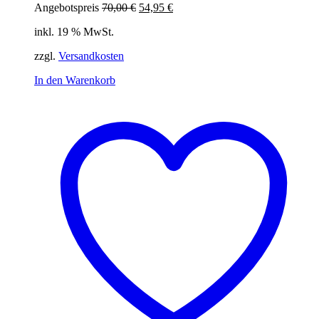
Ursprünglicher
Aktueller
Angebotspreis
70,00
€
54,95
€
Preis
Preis
inkl. 19 % MwSt.
war:
ist:
70,00 €
54,95 €.
zzgl.
Versandkosten
In den Warenkorb