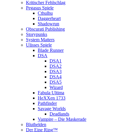
Kritischer Fehlschlag
Pegasus Spiele
Cthulhu
Daggerheart
Shadowrun
Obscurati Publishing
Storypunks
System Matters
Ulisses Spiele
Blade Runner
DSA
DSA1
DSA2
DSA3
DSA4
DSA5
Wizard
Fabula Ultima
HeXXen 1733
Pathfinder
Savage Worlds
Deadlands
Vampire – Die Maskerade
Bluthelden
Der Eine Ring™