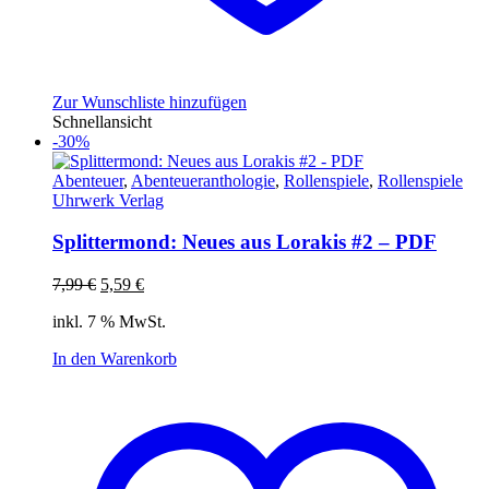
Zur Wunschliste hinzufügen
Schnellansicht
-30%
Abenteuer
,
Abenteueranthologie
,
Rollenspiele
,
Rollenspiele
Uhrwerk Verlag
Splittermond: Neues aus Lorakis #2 – PDF
Ursprünglicher
Aktueller
7,99
€
5,59
€
Preis
Preis
inkl. 7 % MwSt.
war:
ist:
7,99 €
5,59 €.
In den Warenkorb