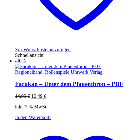
Zur Wunschliste hinzufügen
Schnellansicht
-30%
Regionalband
,
Rollenspiele Uhrwerk Verlag
Farukan – Unter dem Pfauenthron – PDF
Ursprünglicher
Aktueller
14,99
€
10,49
€
Preis
Preis
inkl. 7 % MwSt.
war:
ist:
14,99 €
10,49 €.
In den Warenkorb