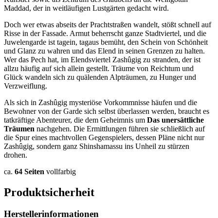
Maddad, der in weitläufigen Lustgärten gedacht wird.
Doch wer etwas abseits der Prachtstraßen wandelt, stößt schnell auf
Risse in der Fassade. Armut beherrscht ganze Stadtviertel, und die
Juwelengarde ist tagein, tagaus bemüht, den Schein von Schönheit
und Glanz zu wahren und das Elend in seinen Grenzen zu halten.
Wer das Pech hat, im Elendsviertel Zashûgig zu stranden, der ist
allzu häufig auf sich allein gestellt. Träume von Reichtum und
Glück wandeln sich zu quälenden Alpträumen, zu Hunger und
Verzweiflung.
Als sich in Zashûgig mysteriöse Vorkommnisse häufen und die
Bewohner von der Garde sich selbst überlassen werden, braucht es
tatkräftige Abenteurer, die dem Geheimnis um
Das unersättliche
Träumen
nachgehen. Die Ermittlungen führen sie schließlich auf
die Spur eines machtvollen Gegenspielers, dessen Pläne nicht nur
Zashûgig, sondern ganz Shinshamassu ins Unheil zu stürzen
drohen.
ca.
64 Seiten
vollfarbig
Produktsicherheit
Herstellerinformationen