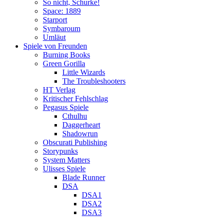
So nicht, Schurke!
Space: 1889
Starport
Symbaroum
Umläut
Spiele von Freunden
Burning Books
Green Gorilla
Little Wizards
The Troubleshooters
HT Verlag
Kritischer Fehlschlag
Pegasus Spiele
Cthulhu
Daggerheart
Shadowrun
Obscurati Publishing
Storypunks
System Matters
Ulisses Spiele
Blade Runner
DSA
DSA1
DSA2
DSA3