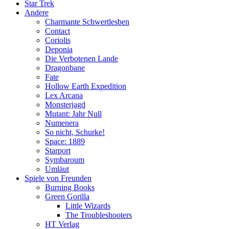
Star Trek
Andere
Charmante Schwertlesben
Contact
Coriolis
Deponia
Die Verbotenen Lande
Dragonbane
Fate
Hollow Earth Expedition
Lex Arcana
Monsterjagd
Mutant: Jahr Null
Numenera
So nicht, Schurke!
Space: 1889
Starport
Symbaroum
Umläut
Spiele von Freunden
Burning Books
Green Gorilla
Little Wizards
The Troubleshooters
HT Verlag