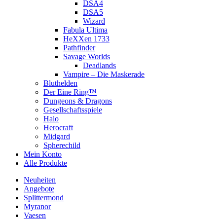
DSA4
DSA5
Wizard
Fabula Ultima
HeXXen 1733
Pathfinder
Savage Worlds
Deadlands
Vampire – Die Maskerade
Bluthelden
Der Eine Ring™
Dungeons & Dragons
Gesellschaftsspiele
Halo
Herocraft
Midgard
Spherechild
Mein Konto
Alle Produkte
Neuheiten
Angebote
Splittermond
Myranor
Vaesen