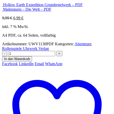
Hollow Earth Expedition Grundregelwerk – PDF
Malmsturm – Die Welt – PDF
Ursprünglicher
Aktueller
9,99
€
6,99
€
Preis
Preis
inkl. 7 % MwSt.
war:
ist:
9,99 €
6,99 €.
A4 PDF, ca. 64 Seiten, vollfarbig
Artikelnummer:
UWV1130PDF
Kategorien:
Abenteuer
,
Rollenspiele Uhrwerk Verlag
-
+
In den Warenkorb
Facebook
LinkedIn
Email
WhatsApp