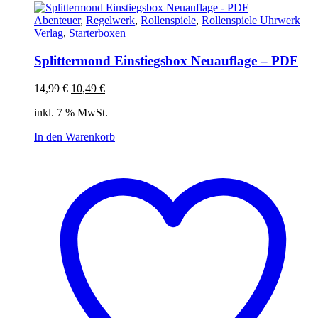
Abenteuer
,
Regelwerk
,
Rollenspiele
,
Rollenspiele Uhrwerk
Verlag
,
Starterboxen
Splittermond Einstiegsbox Neuauflage – PDF
Ursprünglicher
Aktueller
14,99
€
10,49
€
Preis
Preis
inkl. 7 % MwSt.
war:
ist:
14,99 €
10,49 €.
In den Warenkorb