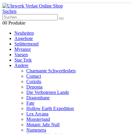
Suchen
0
0 Produkte
Neuheiten
Angebote
Splittermond
Myranor
Vaesen
Star Trek
Andere
Charmante Schwertlesben
Contact
Coriolis
Deponia
Die Verbotenen Lande
Dragonbane
Fate
Hollow Earth Expedition
Lex Arcana
Monsterjagd
Mutant: Jahr Null
Numenera