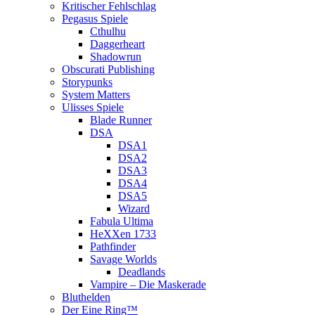
Kritischer Fehlschlag
Pegasus Spiele
Cthulhu
Daggerheart
Shadowrun
Obscurati Publishing
Storypunks
System Matters
Ulisses Spiele
Blade Runner
DSA
DSA1
DSA2
DSA3
DSA4
DSA5
Wizard
Fabula Ultima
HeXXen 1733
Pathfinder
Savage Worlds
Deadlands
Vampire – Die Maskerade
Bluthelden
Der Eine Ring™