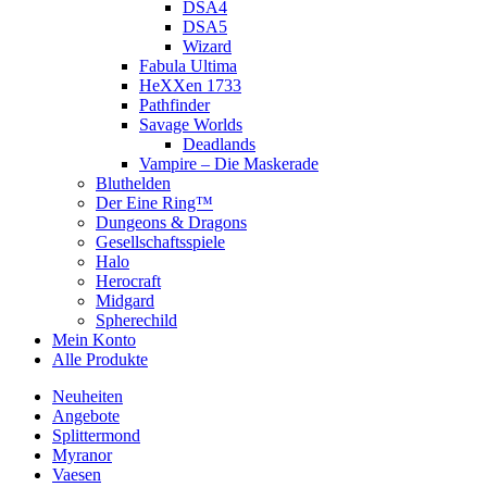
DSA4
DSA5
Wizard
Fabula Ultima
HeXXen 1733
Pathfinder
Savage Worlds
Deadlands
Vampire – Die Maskerade
Bluthelden
Der Eine Ring™
Dungeons & Dragons
Gesellschaftsspiele
Halo
Herocraft
Midgard
Spherechild
Mein Konto
Alle Produkte
Neuheiten
Angebote
Splittermond
Myranor
Vaesen