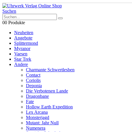
Suchen
0
0 Produkte
Neuheiten
Angebote
Splittermond
Myranor
Vaesen
Star Trek
Andere
Charmante Schwertlesben
Contact
Coriolis
Deponia
Die Verbotenen Lande
Dragonbane
Fate
Hollow Earth Expedition
Lex Arcana
Monsterjagd
Mutant: Jahr Null
Numenera