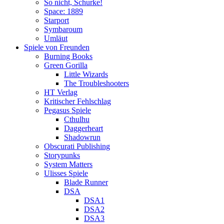
So nicht, Schurke!
Space: 1889
Starport
Symbaroum
Umläut
Spiele von Freunden
Burning Books
Green Gorilla
Little Wizards
The Troubleshooters
HT Verlag
Kritischer Fehlschlag
Pegasus Spiele
Cthulhu
Daggerheart
Shadowrun
Obscurati Publishing
Storypunks
System Matters
Ulisses Spiele
Blade Runner
DSA
DSA1
DSA2
DSA3