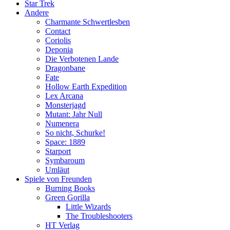
Star Trek
Andere
Charmante Schwertlesben
Contact
Coriolis
Deponia
Die Verbotenen Lande
Dragonbane
Fate
Hollow Earth Expedition
Lex Arcana
Monsterjagd
Mutant: Jahr Null
Numenera
So nicht, Schurke!
Space: 1889
Starport
Symbaroum
Umläut
Spiele von Freunden
Burning Books
Green Gorilla
Little Wizards
The Troubleshooters
HT Verlag