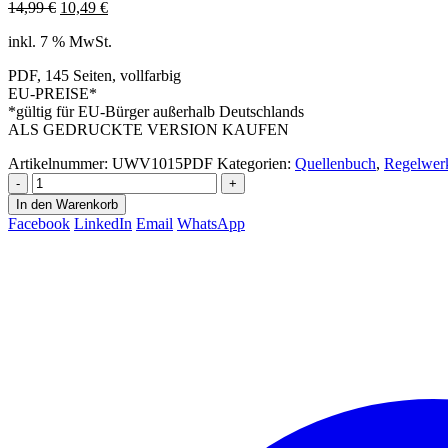
Ursprünglicher
Aktueller
14,99
€
10,49
€
Preis
Preis
inkl. 7 % MwSt.
war:
ist:
14,99 €
10,49 €.
PDF, 145 Seiten, vollfarbig
EU-PREISE*
*gültig für EU-Bürger außerhalb Deutschlands
ALS GEDRUCKTE VERSION KAUFEN
Artikelnummer:
UWV1015PDF
Kategorien:
Quellenbuch
,
Regelwer
-
+
In den Warenkorb
Facebook
LinkedIn
Email
WhatsApp