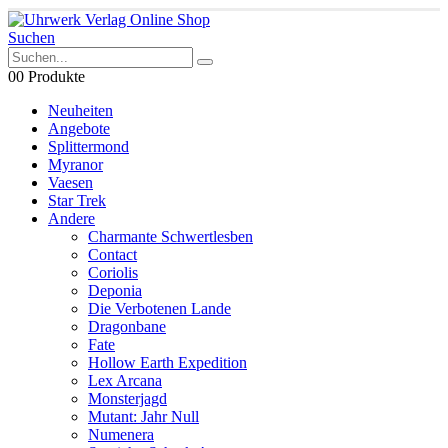
Suchen
0
0 Produkte
Neuheiten
Angebote
Splittermond
Myranor
Vaesen
Star Trek
Andere
Charmante Schwertlesben
Contact
Coriolis
Deponia
Die Verbotenen Lande
Dragonbane
Fate
Hollow Earth Expedition
Lex Arcana
Monsterjagd
Mutant: Jahr Null
Numenera