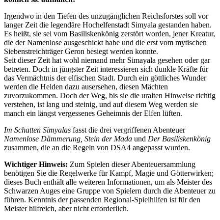
Irgendwo in den Tiefen des unzugänglichen Reichsforstes soll vor
langer Zeit die legendäre Hochelfenstadt Simyala gestanden haben.
Es heißt, sie sei vom Basiliskenkönig zerstört worden, jener Kreatur,
die der Namenlose ausgeschickt habe und die erst vom mytischen
Siebenstreichträger Geron besiegt werden konnte.
Seit dieser Zeit hat wohl niemand mehr Simayala gesehen oder gar
betreten. Doch in jüngster Zeit interessieren sich dunkle Kräfte für
das Vermächtnis der elfischen Stadt. Durch ein göttliches Wunder
werden die Helden dazu ausersehen, diesen Mächten
zuvorzukommen. Doch der Weg, bis sie die uralten Hinweise richtig
verstehen, ist lang und steinig, und auf diesem Weg werden sie
manch ein längst vergessenes Geheimnis der Elfen lüften.
Im Schatten Simyalas
fasst die drei vergriffenen Abenteuer
Namenlose Dämmerung, Stein der Mada
und
Der Basiliskenkönig
zusammen, die an die Regeln von DSA4 angepasst wurden.
Wichtiger Hinweis:
Zum Spielen dieser Abenteuersammlung
benötigen Sie die Regelwerke für Kampf, Magie und Götterwirken;
dieses Buch enthält alle weiteren Informationen, um als Meister des
Schwarzen Auges eine Gruppe von Spielern durch die Abenteuer zu
führen. Kenntnis der passenden Regional-Spielhilfen ist für den
Meister hilfreich, aber nicht erforderlich.