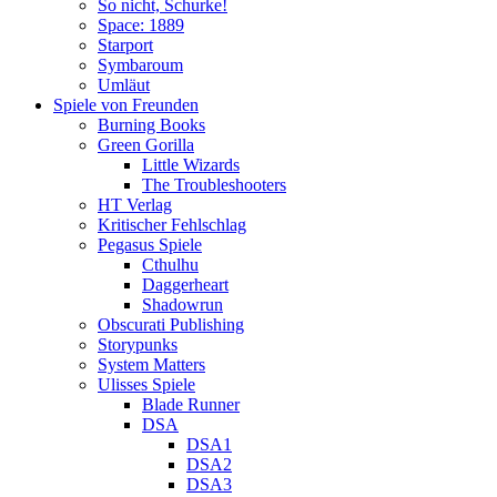
So nicht, Schurke!
Space: 1889
Starport
Symbaroum
Umläut
Spiele von Freunden
Burning Books
Green Gorilla
Little Wizards
The Troubleshooters
HT Verlag
Kritischer Fehlschlag
Pegasus Spiele
Cthulhu
Daggerheart
Shadowrun
Obscurati Publishing
Storypunks
System Matters
Ulisses Spiele
Blade Runner
DSA
DSA1
DSA2
DSA3