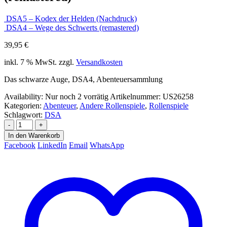
DSA5 – Kodex der Helden (Nachdruck)
DSA4 – Wege des Schwerts (remastered)
39,95
€
inkl. 7 % MwSt.
zzgl.
Versandkosten
Das schwarze Auge, DSA4, Abenteuersammlung
Availability:
Nur noch 2 vorrätig
Artikelnummer:
US26258
Kategorien:
Abenteuer
,
Andere Rollenspiele
,
Rollenspiele
Schlagwort:
DSA
-
+
In den Warenkorb
Facebook
LinkedIn
Email
WhatsApp