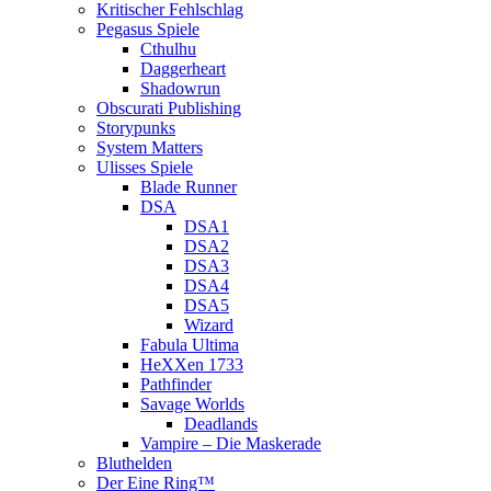
Kritischer Fehlschlag
Pegasus Spiele
Cthulhu
Daggerheart
Shadowrun
Obscurati Publishing
Storypunks
System Matters
Ulisses Spiele
Blade Runner
DSA
DSA1
DSA2
DSA3
DSA4
DSA5
Wizard
Fabula Ultima
HeXXen 1733
Pathfinder
Savage Worlds
Deadlands
Vampire – Die Maskerade
Bluthelden
Der Eine Ring™