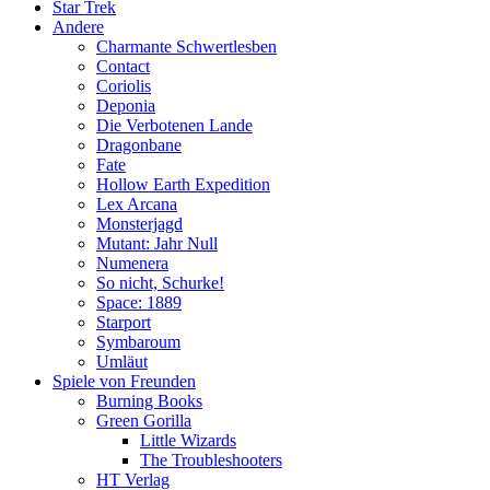
Star Trek
Andere
Charmante Schwertlesben
Contact
Coriolis
Deponia
Die Verbotenen Lande
Dragonbane
Fate
Hollow Earth Expedition
Lex Arcana
Monsterjagd
Mutant: Jahr Null
Numenera
So nicht, Schurke!
Space: 1889
Starport
Symbaroum
Umläut
Spiele von Freunden
Burning Books
Green Gorilla
Little Wizards
The Troubleshooters
HT Verlag