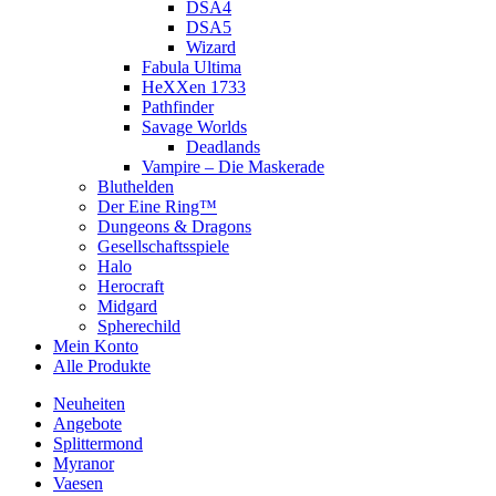
DSA4
DSA5
Wizard
Fabula Ultima
HeXXen 1733
Pathfinder
Savage Worlds
Deadlands
Vampire – Die Maskerade
Bluthelden
Der Eine Ring™
Dungeons & Dragons
Gesellschaftsspiele
Halo
Herocraft
Midgard
Spherechild
Mein Konto
Alle Produkte
Neuheiten
Angebote
Splittermond
Myranor
Vaesen