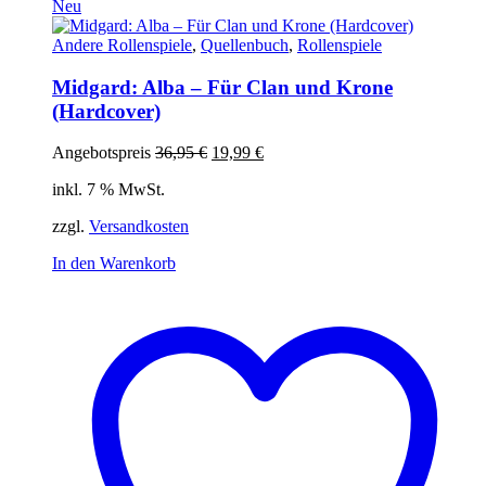
Neu
Andere Rollenspiele
,
Quellenbuch
,
Rollenspiele
Midgard: Alba – Für Clan und Krone
(Hardcover)
Ursprünglicher
Aktueller
Angebotspreis
36,95
€
19,99
€
Preis
Preis
inkl. 7 % MwSt.
war:
ist:
36,95 €
19,99 €.
zzgl.
Versandkosten
In den Warenkorb