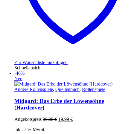
Zur Wunschliste hinzufügen
Schnellansicht
-46%
Neu
Andere Rollenspiele
,
Quellenbuch
,
Rollenspiele
Midgard: Das Erbe der Löwensöhne
(Hardcover)
Ursprünglicher
Aktueller
Angebotspreis
36,95
€
19,99
€
Preis
Preis
inkl. 7 % MwSt.
war:
ist: