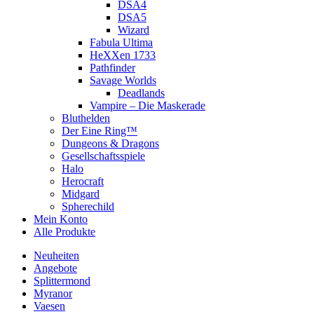
DSA4
DSA5
Wizard
Fabula Ultima
HeXXen 1733
Pathfinder
Savage Worlds
Deadlands
Vampire – Die Maskerade
Bluthelden
Der Eine Ring™
Dungeons & Dragons
Gesellschaftsspiele
Halo
Herocraft
Midgard
Spherechild
Mein Konto
Alle Produkte
Neuheiten
Angebote
Splittermond
Myranor
Vaesen