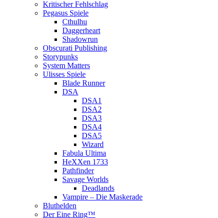
Kritischer Fehlschlag
Pegasus Spiele
Cthulhu
Daggerheart
Shadowrun
Obscurati Publishing
Storypunks
System Matters
Ulisses Spiele
Blade Runner
DSA
DSA1
DSA2
DSA3
DSA4
DSA5
Wizard
Fabula Ultima
HeXXen 1733
Pathfinder
Savage Worlds
Deadlands
Vampire – Die Maskerade
Bluthelden
Der Eine Ring™