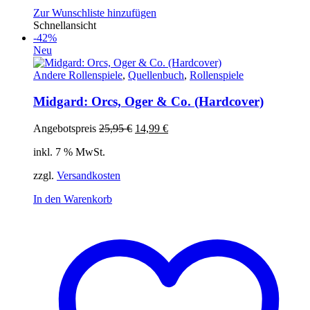
Zur Wunschliste hinzufügen
Schnellansicht
-42%
Neu
Andere Rollenspiele
,
Quellenbuch
,
Rollenspiele
Midgard: Orcs, Oger & Co. (Hardcover)
Ursprünglicher
Aktueller
Angebotspreis
25,95
€
14,99
€
Preis
Preis
inkl. 7 % MwSt.
war:
ist:
25,95 €
14,99 €.
zzgl.
Versandkosten
In den Warenkorb