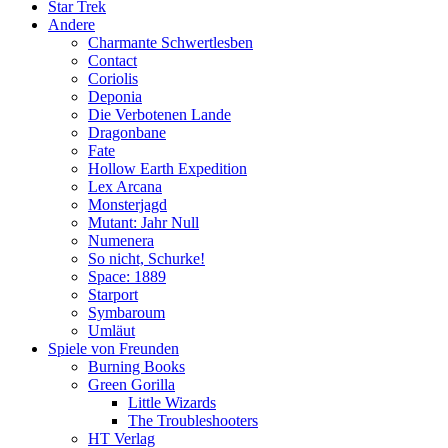
Star Trek
Andere
Charmante Schwertlesben
Contact
Coriolis
Deponia
Die Verbotenen Lande
Dragonbane
Fate
Hollow Earth Expedition
Lex Arcana
Monsterjagd
Mutant: Jahr Null
Numenera
So nicht, Schurke!
Space: 1889
Starport
Symbaroum
Umläut
Spiele von Freunden
Burning Books
Green Gorilla
Little Wizards
The Troubleshooters
HT Verlag