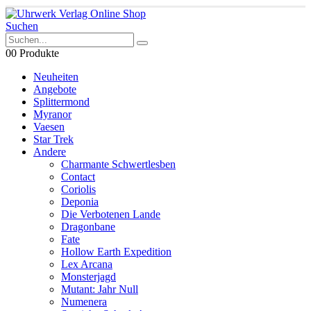
Suchen
0
0 Produkte
Neuheiten
Angebote
Splittermond
Myranor
Vaesen
Star Trek
Andere
Charmante Schwertlesben
Contact
Coriolis
Deponia
Die Verbotenen Lande
Dragonbane
Fate
Hollow Earth Expedition
Lex Arcana
Monsterjagd
Mutant: Jahr Null
Numenera