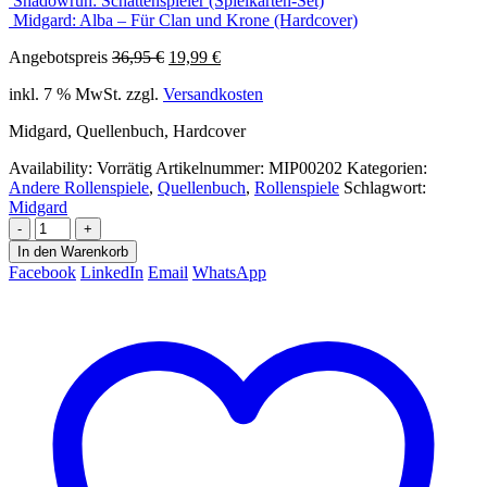
Shadowrun: Schattenspieler (Spielkarten-Set)
Midgard: Alba – Für Clan und Krone (Hardcover)
Ursprünglicher
Aktueller
Angebotspreis
36,95
€
19,99
€
Preis
Preis
inkl. 7 % MwSt.
zzgl.
Versandkosten
war:
ist:
36,95 €
19,99 €.
Midgard, Quellenbuch, Hardcover
Availability:
Vorrätig
Artikelnummer:
MIP00202
Kategorien:
Andere Rollenspiele
,
Quellenbuch
,
Rollenspiele
Schlagwort:
Midgard
-
+
In den Warenkorb
Facebook
LinkedIn
Email
WhatsApp