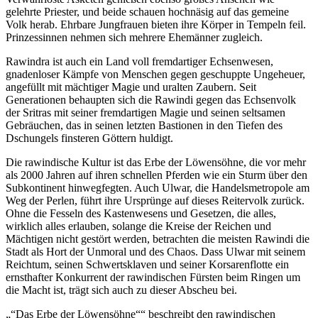
gelehrte Priester, und beide schauen hochnäsig auf das gemeine
Volk herab. Ehrbare Jungfrauen bieten ihre Körper in Tempeln feil.
Prinzessinnen nehmen sich mehrere Ehemänner zugleich.
Rawindra ist auch ein Land voll fremdartiger Echsenwesen,
gnadenloser Kämpfe von Menschen gegen geschuppte Ungeheuer,
angefüllt mit mächtiger Magie und uralten Zaubern. Seit
Generationen behaupten sich die Rawindi gegen das Echsenvolk
der Sritras mit seiner fremdartigen Magie und seinen seltsamen
Gebräuchen, das in seinen letzten Bastionen in den Tiefen des
Dschungels finsteren Göttern huldigt.
Die rawindische Kultur ist das Erbe der Löwensöhne, die vor mehr
als 2000 Jahren auf ihren schnellen Pferden wie ein Sturm über den
Subkontinent hinwegfegten. Auch Ulwar, die Handelsmetropole am
Weg der Perlen, führt ihre Ursprünge auf dieses Reitervolk zurück.
Ohne die Fesseln des Kastenwesens und Gesetzen, die alles,
wirklich alles erlauben, solange die Kreise der Reichen und
Mächtigen nicht gestört werden, betrachten die meisten Rawindi die
Stadt als Hort der Unmoral und des Chaos. Dass Ulwar mit seinem
Reichtum, seinen Schwertsklaven und seiner Korsarenflotte ein
ernsthafter Konkurrent der rawindischen Fürsten beim Ringen um
die Macht ist, trägt sich auch zu dieser Abscheu bei.
„“Das Erbe der Löwensöhne““ beschreibt den rawindischen