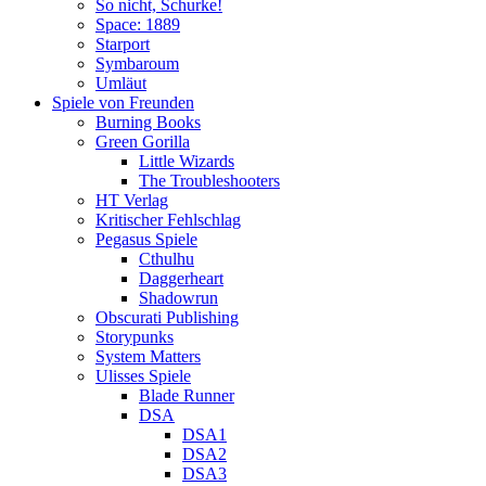
So nicht, Schurke!
Space: 1889
Starport
Symbaroum
Umläut
Spiele von Freunden
Burning Books
Green Gorilla
Little Wizards
The Troubleshooters
HT Verlag
Kritischer Fehlschlag
Pegasus Spiele
Cthulhu
Daggerheart
Shadowrun
Obscurati Publishing
Storypunks
System Matters
Ulisses Spiele
Blade Runner
DSA
DSA1
DSA2
DSA3