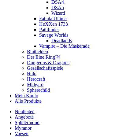
DSA4
DSA5
Wizard
Fabula Ultima
HeXXen 1733
Pathfinder
Savage Worlds
Deadlands
Vampire – Die Maskerade
Bluthelden
Der Eine Ring™
Dungeons & Dragons
Gesellschaftsspiele
Halo
Herocraft
Midgard
Spherechild
Mein Konto
Alle Produkte
Neuheiten
Angebote
Splittermond
Myranor
Vaesen