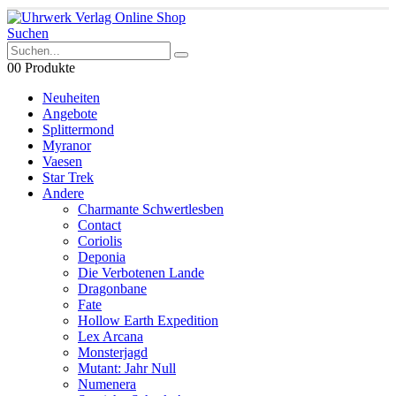
Suchen
0
0 Produkte
Neuheiten
Angebote
Splittermond
Myranor
Vaesen
Star Trek
Andere
Charmante Schwertlesben
Contact
Coriolis
Deponia
Die Verbotenen Lande
Dragonbane
Fate
Hollow Earth Expedition
Lex Arcana
Monsterjagd
Mutant: Jahr Null
Numenera