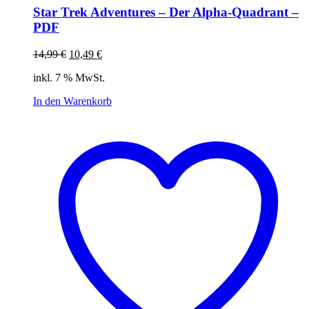
Star Trek Adventures – Der Alpha-Quadrant –
PDF
Ursprünglicher
Aktueller
14,99
€
10,49
€
Preis
Preis
inkl. 7 % MwSt.
war:
ist:
14,99 €
10,49 €.
In den Warenkorb