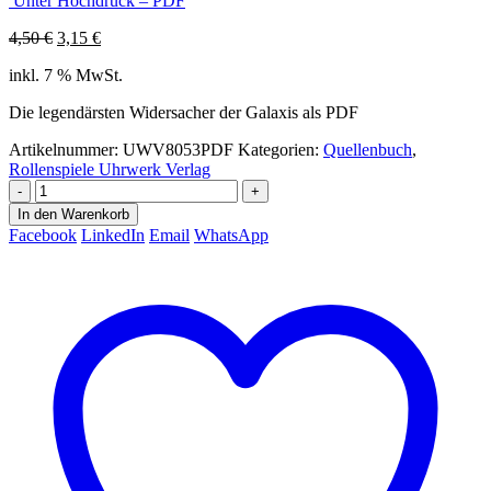
Unter Hochdruck – PDF
Ursprünglicher
Aktueller
4,50
€
3,15
€
Preis
Preis
inkl. 7 % MwSt.
war:
ist:
4,50 €
3,15 €.
Die legendärsten Widersacher der Galaxis als PDF
Artikelnummer:
UWV8053PDF
Kategorien:
Quellenbuch
,
Rollenspiele Uhrwerk Verlag
-
+
In den Warenkorb
Facebook
LinkedIn
Email
WhatsApp