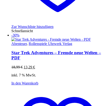
Zur Wunschliste hinzufügen
Schnellansicht
-30%
Abenteuer
,
Rollenspiele Uhrwerk Verlag
Star Trek Adventures – Fremde neue Welten –
PDF
Ursprünglicher
Aktueller
18,99
€
13,29
€
Preis
Preis
inkl. 7 % MwSt.
war:
ist:
18,99 €
13,29 €.
In den Warenkorb