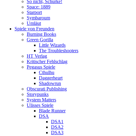
So nicht, Schurke!
Space: 1889
Starport
Symbaroum
Umläut
Spiele von Freunden
Burning Books
Green Gorilla
Little Wizards
The Troubleshooters
HT Verlag
Kritischer Fehlschlag
Pegasus Spiele
Cthulhu
Daggerheart
Shadowrun
Obscurati Publishing
Storypunks
System Matters
Ulisses Spiele
Blade Runner
DSA
DSA1
DSA2
DSA3