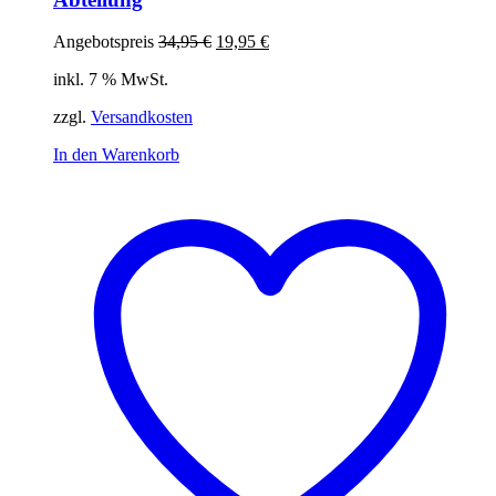
Ursprünglicher
Aktueller
Angebotspreis
34,95
€
19,95
€
Preis
Preis
inkl. 7 % MwSt.
war:
ist:
34,95 €
19,95 €.
zzgl.
Versandkosten
In den Warenkorb