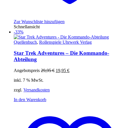
Zur Wunschliste hinzufügen
Schnellansicht
-33%
Quellenbuch
,
Rollenspiele Uhrwerk Verlag
Star Trek Adventures – Die Kommando-
Abteilung
Ursprünglicher
Aktueller
Angebotspreis
29,95
€
19,95
€
Preis
Preis
inkl. 7 % MwSt.
war:
ist:
29,95 €
19,95 €.
zzgl.
Versandkosten
In den Warenkorb