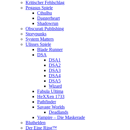
Kritischer Fehlschlag
Pegasus Spiele
Cthulhu
Daggerheart
Shadowrun
Obscurati Publishing
Storypunks
System Matters
Ulisses Spiele
Blade Runner
DSA
DSA1
DSA2
DSA3
DSA4
DSA5
Wizard
Fabula Ultima
HeXXen 1733
Pathfinder
Savage Worlds
Deadlands
Vampire – Die Maskerade
Bluthelden
Der Eine Ring™