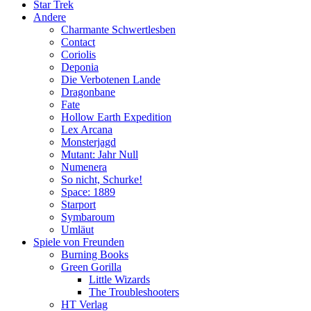
Star Trek
Andere
Charmante Schwertlesben
Contact
Coriolis
Deponia
Die Verbotenen Lande
Dragonbane
Fate
Hollow Earth Expedition
Lex Arcana
Monsterjagd
Mutant: Jahr Null
Numenera
So nicht, Schurke!
Space: 1889
Starport
Symbaroum
Umläut
Spiele von Freunden
Burning Books
Green Gorilla
Little Wizards
The Troubleshooters
HT Verlag