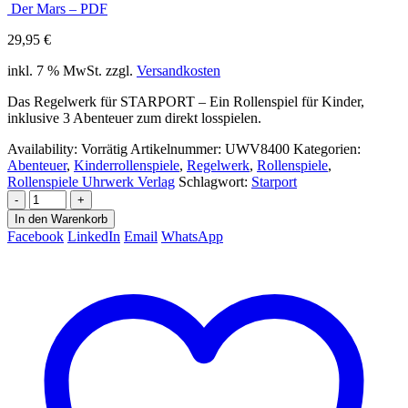
Der Mars – PDF
29,95
€
inkl. 7 % MwSt.
zzgl.
Versandkosten
Das Regelwerk für STARPORT – Ein Rollenspiel für Kinder,
inklusive 3 Abenteuer zum direkt losspielen.
Availability:
Vorrätig
Artikelnummer:
UWV8400
Kategorien:
Abenteuer
,
Kinderrollenspiele
,
Regelwerk
,
Rollenspiele
,
Rollenspiele Uhrwerk Verlag
Schlagwort:
Starport
-
+
In den Warenkorb
Facebook
LinkedIn
Email
WhatsApp