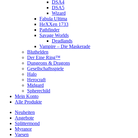
DSA4
DSA5
Wizard
Fabula Ultima
HeXXen 1733
Pathfinder
Savage Worlds
Deadlands
Vampire – Die Maskerade
Bluthelden
Der Eine Ring™
Dungeons & Dragons
Gesellschaftsspiele
Halo
Herocraft
Midgard
Spherechild
Mein Konto
Alle Produkte
Neuheiten
Angebote
Splittermond
Myranor
Vaesen