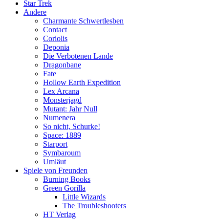
Star Trek
Andere
Charmante Schwertlesben
Contact
Coriolis
Deponia
Die Verbotenen Lande
Dragonbane
Fate
Hollow Earth Expedition
Lex Arcana
Monsterjagd
Mutant: Jahr Null
Numenera
So nicht, Schurke!
Space: 1889
Starport
Symbaroum
Umläut
Spiele von Freunden
Burning Books
Green Gorilla
Little Wizards
The Troubleshooters
HT Verlag