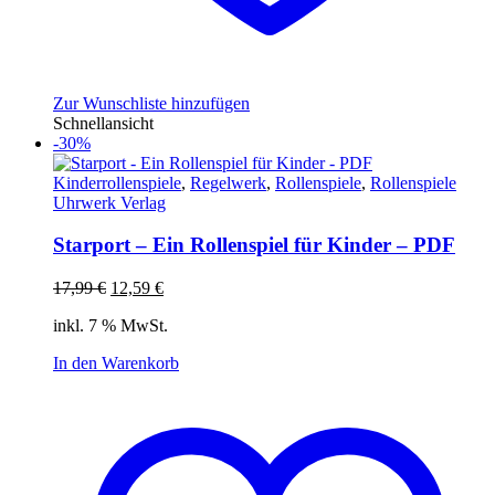
Zur Wunschliste hinzufügen
Schnellansicht
-30%
Kinderrollenspiele
,
Regelwerk
,
Rollenspiele
,
Rollenspiele
Uhrwerk Verlag
Starport – Ein Rollenspiel für Kinder – PDF
Ursprünglicher
Aktueller
17,99
€
12,59
€
Preis
Preis
inkl. 7 % MwSt.
war:
ist:
17,99 €
12,59 €.
In den Warenkorb