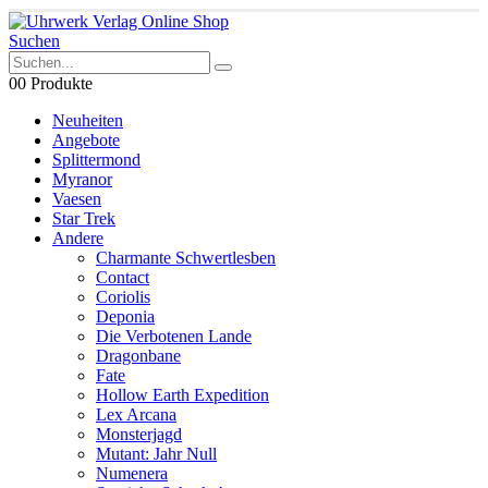
Suchen
0
0 Produkte
Neuheiten
Angebote
Splittermond
Myranor
Vaesen
Star Trek
Andere
Charmante Schwertlesben
Contact
Coriolis
Deponia
Die Verbotenen Lande
Dragonbane
Fate
Hollow Earth Expedition
Lex Arcana
Monsterjagd
Mutant: Jahr Null
Numenera