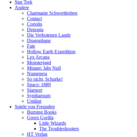
Star Trek
Andere
Charmante Schwertlesben
Contact
Coriolis
Deponia
Die Verbotenen Lande
Dragonbane
Fate
Hollow Earth Expedition
Lex Arcana
Monsterjagd
Mutant: Jahr Null
Numenera
So nicht, Schurke!
Space: 1889
Starport
Symbaroum
Umläut
Spiele von Freunden
Burning Books
Green Gorilla
Little Wizards
The Troubleshooters
HT Verlag