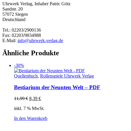
Uhrwerk Verlag, Inhaber Patric Götz
Sandstr. 20
57072 Siegen
Deutschland
Tel.: 02203/2900136
Fax: 02203/9834988
E-Mail:
info@uhrwerk-verlag.de
Ähnliche Produkte
-30%
Quellenbuch
,
Rollenspiele Uhrwerk Verlag
Bestiarium der Neunten Welt – PDF
Ursprünglicher
Aktueller
11,99
€
8,39
€
Preis
Preis
inkl. 7 % MwSt.
war:
ist:
11,99 €
8,39 €.
In den Warenkorb