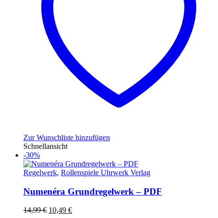
Zur Wunschliste hinzufügen
Schnellansicht
-30%
Regelwerk
,
Rollenspiele Uhrwerk Verlag
Numenéra Grundregelwerk – PDF
Ursprünglicher
Aktueller
14,99
€
10,49
€