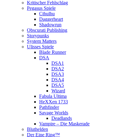
Kritischer Fehlschlag
Pegasus Spiele
Cthulhu
Daggerheart
Shadowrun
Obscurati Publishing
Storypunks
System Matters
Ulisses Spiele
Blade Runner
DSA
DSA1
DSA2
DSA3
DSA4
DSA5
Wizard
Fabula Ultima
HeXXen 1733
Pathfinder
Savage Worlds
Deadlands
Vampire – Die Maskerade
Bluthelden
Der Eine Ring™