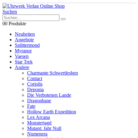
Suchen
0
0 Produkte
Neuheiten
Angebote
Splittermond
Myranor
Vaesen
Star Trek
Andere
Charmante Schwertlesben
Contact
Coriolis
Deponia
Die Verbotenen Lande
Dragonbane
Fate
Hollow Earth Expedition
Lex Arcana
Monsterjagd
Mutant: Jahr Null
Numenera