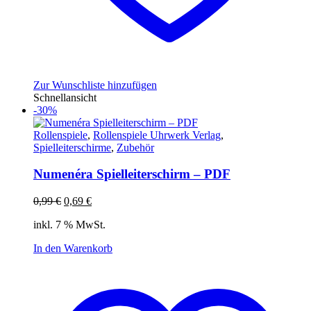
Zur Wunschliste hinzufügen
Schnellansicht
-30%
Rollenspiele
,
Rollenspiele Uhrwerk Verlag
,
Spielleiterschirme
,
Zubehör
Numenéra Spielleiterschirm – PDF
Ursprünglicher
Aktueller
0,99
€
0,69
€
Preis
Preis
inkl. 7 % MwSt.
war:
ist:
0,99 €
0,69 €.
In den Warenkorb