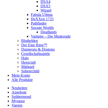
DSA4
DSA5
Wizard
Fabula Ultima
HeXXen 1733
Pathfinder
Savage Worlds
Deadlands
Vampire – Die Maskerade
Bluthelden
Der Eine Ring™
Dungeons & Dragons
Gesellschaftsspiele
Halo
Herocraft
Midgard
Spherechild
Mein Konto
Alle Produkte
Neuheiten
Angebote
Splittermond
Myranor
Vaesen