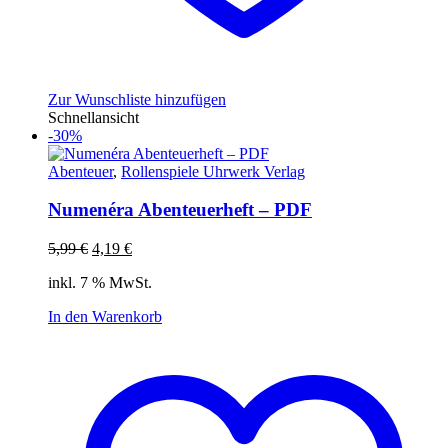
Zur Wunschliste hinzufügen
Schnellansicht
-30%
Abenteuer
,
Rollenspiele Uhrwerk Verlag
Numenéra Abenteuerheft – PDF
Ursprünglicher
Aktueller
5,99
€
4,19
€
Preis
Preis
inkl. 7 % MwSt.
war:
ist:
5,99 €
4,19 €.
In den Warenkorb