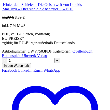
Hinter dem Schleier – Die Geisterwelt von Lorakis
Star Trek – Dies sind die Abenteuer… – PDF
Ursprünglicher
Aktueller
11,99
€
8,39
€
Preis
Preis
inkl. 7 % MwSt.
war:
ist:
11,99 €
8,39 €.
PDF, ca. 176 Seiten, vollfarbig
EU-PREISE*
*gültig für EU-Bürger außerhalb Deutschlands
Artikelnummer:
UWV7503PDF
Kategorien:
Quellenbuch
,
Rollenspiele Uhrwerk Verlag
-
+
In den Warenkorb
Facebook
LinkedIn
Email
WhatsApp