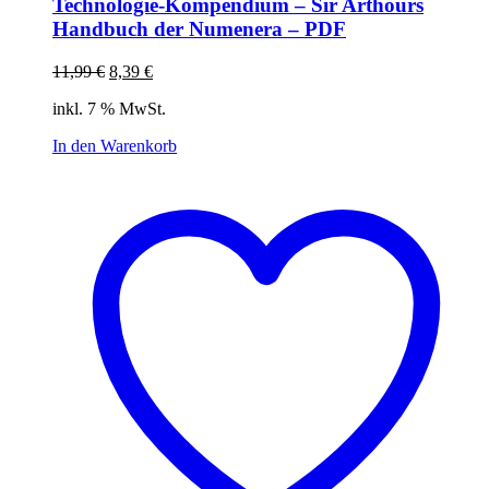
Technologie-Kompendium – Sir Arthours
Handbuch der Numenera – PDF
Ursprünglicher
Aktueller
11,99
€
8,39
€
Preis
Preis
inkl. 7 % MwSt.
war:
ist:
11,99 €
8,39 €.
In den Warenkorb