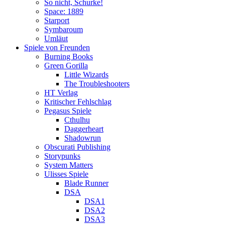
So nicht, Schurke!
Space: 1889
Starport
Symbaroum
Umläut
Spiele von Freunden
Burning Books
Green Gorilla
Little Wizards
The Troubleshooters
HT Verlag
Kritischer Fehlschlag
Pegasus Spiele
Cthulhu
Daggerheart
Shadowrun
Obscurati Publishing
Storypunks
System Matters
Ulisses Spiele
Blade Runner
DSA
DSA1
DSA2
DSA3