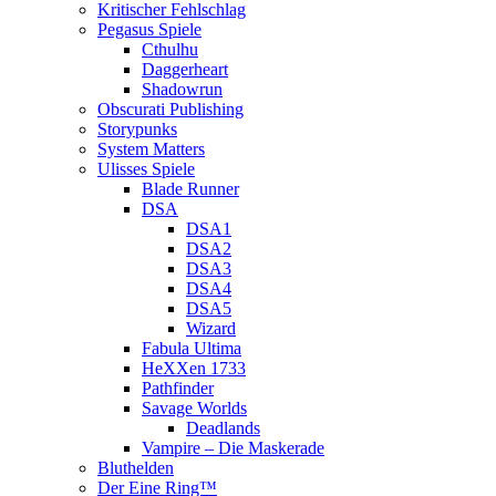
Kritischer Fehlschlag
Pegasus Spiele
Cthulhu
Daggerheart
Shadowrun
Obscurati Publishing
Storypunks
System Matters
Ulisses Spiele
Blade Runner
DSA
DSA1
DSA2
DSA3
DSA4
DSA5
Wizard
Fabula Ultima
HeXXen 1733
Pathfinder
Savage Worlds
Deadlands
Vampire – Die Maskerade
Bluthelden
Der Eine Ring™