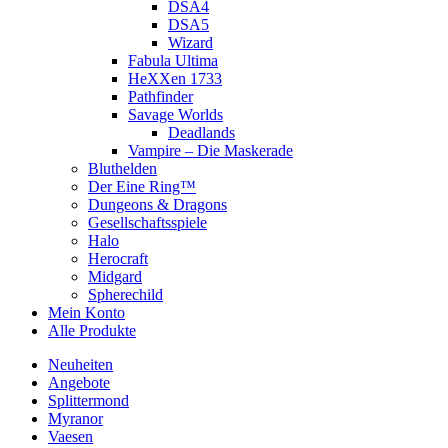
DSA4
DSA5
Wizard
Fabula Ultima
HeXXen 1733
Pathfinder
Savage Worlds
Deadlands
Vampire – Die Maskerade
Bluthelden
Der Eine Ring™
Dungeons & Dragons
Gesellschaftsspiele
Halo
Herocraft
Midgard
Spherechild
Mein Konto
Alle Produkte
Neuheiten
Angebote
Splittermond
Myranor
Vaesen