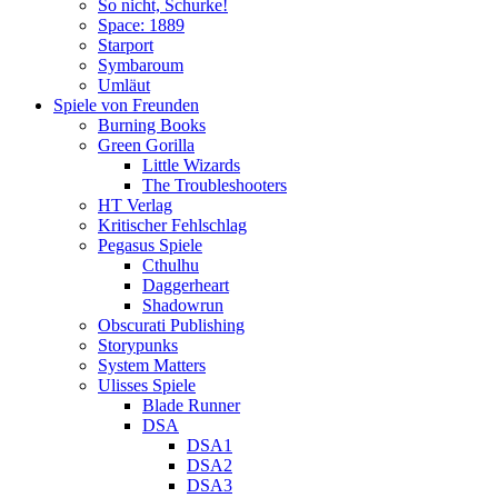
So nicht, Schurke!
Space: 1889
Starport
Symbaroum
Umläut
Spiele von Freunden
Burning Books
Green Gorilla
Little Wizards
The Troubleshooters
HT Verlag
Kritischer Fehlschlag
Pegasus Spiele
Cthulhu
Daggerheart
Shadowrun
Obscurati Publishing
Storypunks
System Matters
Ulisses Spiele
Blade Runner
DSA
DSA1
DSA2
DSA3