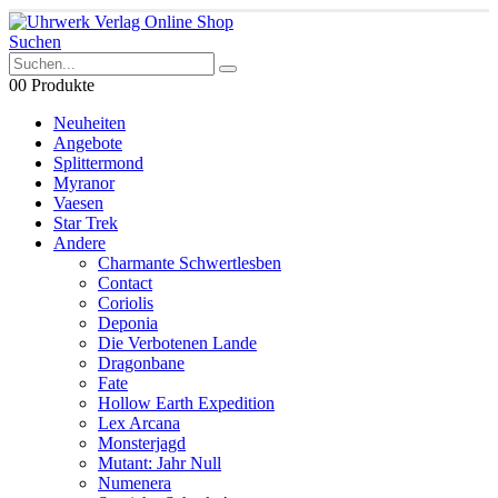
Suchen
0
0 Produkte
Neuheiten
Angebote
Splittermond
Myranor
Vaesen
Star Trek
Andere
Charmante Schwertlesben
Contact
Coriolis
Deponia
Die Verbotenen Lande
Dragonbane
Fate
Hollow Earth Expedition
Lex Arcana
Monsterjagd
Mutant: Jahr Null
Numenera