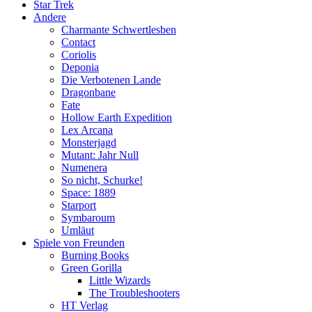
Star Trek
Andere
Charmante Schwertlesben
Contact
Coriolis
Deponia
Die Verbotenen Lande
Dragonbane
Fate
Hollow Earth Expedition
Lex Arcana
Monsterjagd
Mutant: Jahr Null
Numenera
So nicht, Schurke!
Space: 1889
Starport
Symbaroum
Umläut
Spiele von Freunden
Burning Books
Green Gorilla
Little Wizards
The Troubleshooters
HT Verlag