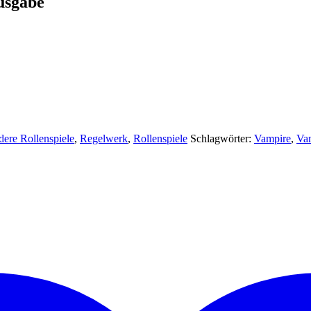
usgabe
ere Rollenspiele
,
Regelwerk
,
Rollenspiele
Schlagwörter:
Vampire
,
Vam