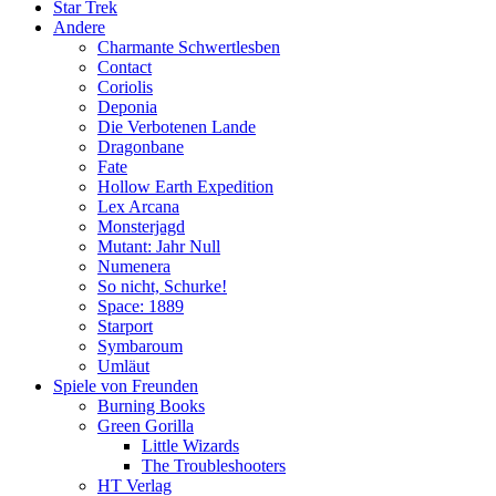
Star Trek
Andere
Charmante Schwertlesben
Contact
Coriolis
Deponia
Die Verbotenen Lande
Dragonbane
Fate
Hollow Earth Expedition
Lex Arcana
Monsterjagd
Mutant: Jahr Null
Numenera
So nicht, Schurke!
Space: 1889
Starport
Symbaroum
Umläut
Spiele von Freunden
Burning Books
Green Gorilla
Little Wizards
The Troubleshooters
HT Verlag