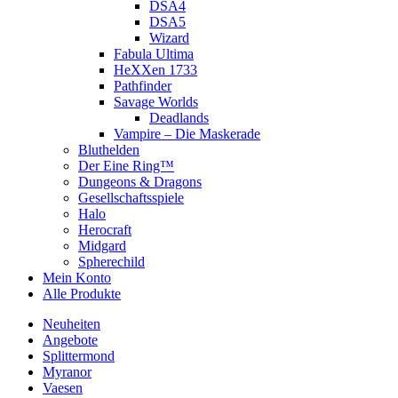
DSA4
DSA5
Wizard
Fabula Ultima
HeXXen 1733
Pathfinder
Savage Worlds
Deadlands
Vampire – Die Maskerade
Bluthelden
Der Eine Ring™
Dungeons & Dragons
Gesellschaftsspiele
Halo
Herocraft
Midgard
Spherechild
Mein Konto
Alle Produkte
Neuheiten
Angebote
Splittermond
Myranor
Vaesen