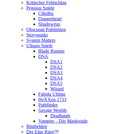
Kritischer Fehlschlag
Pegasus Spiele
Cthulhu
Daggerheart
Shadowrun
Obscurati Publishing
Storypunks
System Matters
Ulisses Spiele
Blade Runner
DSA
DSA1
DSA2
DSA3
DSA4
DSA5
Wizard
Fabula Ultima
HeXXen 1733
Pathfinder
Savage Worlds
Deadlands
Vampire – Die Maskerade
Bluthelden
Der Eine Ring™