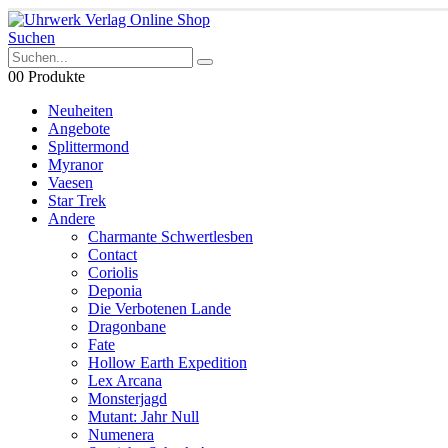
Suchen
0
0 Produkte
Neuheiten
Angebote
Splittermond
Myranor
Vaesen
Star Trek
Andere
Charmante Schwertlesben
Contact
Coriolis
Deponia
Die Verbotenen Lande
Dragonbane
Fate
Hollow Earth Expedition
Lex Arcana
Monsterjagd
Mutant: Jahr Null
Numenera