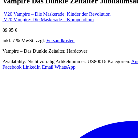
Vampire Das Dunkle Zeitalter Jubiläumsa
V20 Vampire – Die Maskerade: Kinder der Revolution
V20 Vampire: Die Maskerade – Kompendium
89,95
€
inkl. 7 % MwSt.
zzgl.
Versandkosten
Vampire – Das Dunkle Zeitalter, Hardcover
Availability:
Nicht vorrätig
Artikelnummer:
US80016
Kategorien:
And
Facebook
LinkedIn
Email
WhatsApp