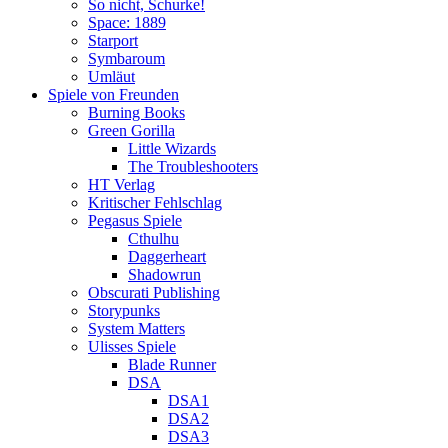
So nicht, Schurke!
Space: 1889
Starport
Symbaroum
Umläut
Spiele von Freunden
Burning Books
Green Gorilla
Little Wizards
The Troubleshooters
HT Verlag
Kritischer Fehlschlag
Pegasus Spiele
Cthulhu
Daggerheart
Shadowrun
Obscurati Publishing
Storypunks
System Matters
Ulisses Spiele
Blade Runner
DSA
DSA1
DSA2
DSA3