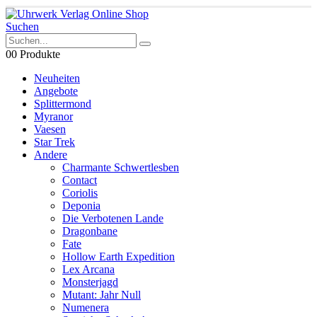
Suchen
0
0 Produkte
Neuheiten
Angebote
Splittermond
Myranor
Vaesen
Star Trek
Andere
Charmante Schwertlesben
Contact
Coriolis
Deponia
Die Verbotenen Lande
Dragonbane
Fate
Hollow Earth Expedition
Lex Arcana
Monsterjagd
Mutant: Jahr Null
Numenera