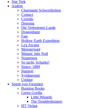
Star Trek
Andere
Charmante Schwertlesben
Contact
Coriolis
Deponia
Die Verbotenen Lande
Dragonbane
Fate
Hollow Earth Expedition
Lex Arcana
Monsterjagd
Mutant: Jahr Null
Numenera
So nicht, Schurke!
Space: 1889
Starport
Symbaroum
Umläut
Spiele von Freunden
Burning Books
Green Gorilla
Little Wizards
The Troubleshooters
HT Verlag