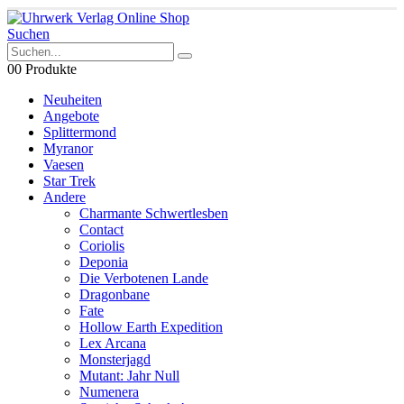
Suchen
0
0 Produkte
Neuheiten
Angebote
Splittermond
Myranor
Vaesen
Star Trek
Andere
Charmante Schwertlesben
Contact
Coriolis
Deponia
Die Verbotenen Lande
Dragonbane
Fate
Hollow Earth Expedition
Lex Arcana
Monsterjagd
Mutant: Jahr Null
Numenera