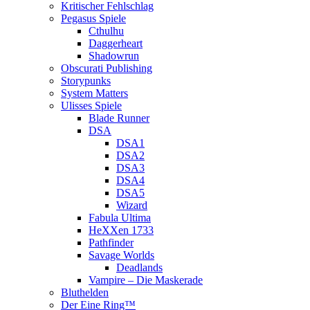
Kritischer Fehlschlag
Pegasus Spiele
Cthulhu
Daggerheart
Shadowrun
Obscurati Publishing
Storypunks
System Matters
Ulisses Spiele
Blade Runner
DSA
DSA1
DSA2
DSA3
DSA4
DSA5
Wizard
Fabula Ultima
HeXXen 1733
Pathfinder
Savage Worlds
Deadlands
Vampire – Die Maskerade
Bluthelden
Der Eine Ring™