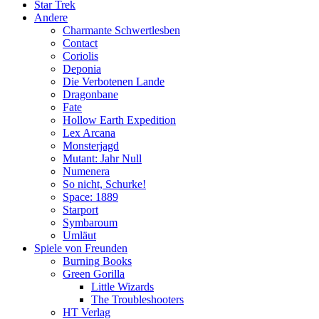
Star Trek
Andere
Charmante Schwertlesben
Contact
Coriolis
Deponia
Die Verbotenen Lande
Dragonbane
Fate
Hollow Earth Expedition
Lex Arcana
Monsterjagd
Mutant: Jahr Null
Numenera
So nicht, Schurke!
Space: 1889
Starport
Symbaroum
Umläut
Spiele von Freunden
Burning Books
Green Gorilla
Little Wizards
The Troubleshooters
HT Verlag