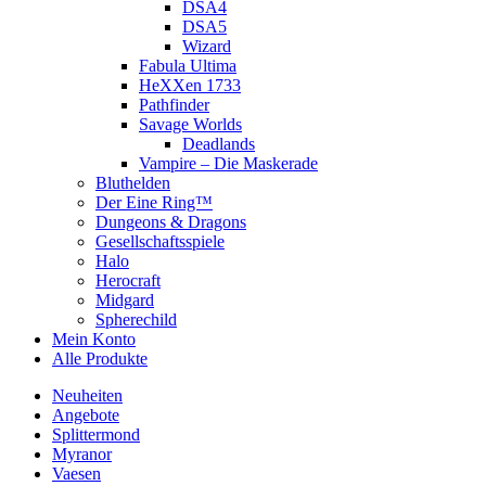
DSA4
DSA5
Wizard
Fabula Ultima
HeXXen 1733
Pathfinder
Savage Worlds
Deadlands
Vampire – Die Maskerade
Bluthelden
Der Eine Ring™
Dungeons & Dragons
Gesellschaftsspiele
Halo
Herocraft
Midgard
Spherechild
Mein Konto
Alle Produkte
Neuheiten
Angebote
Splittermond
Myranor
Vaesen