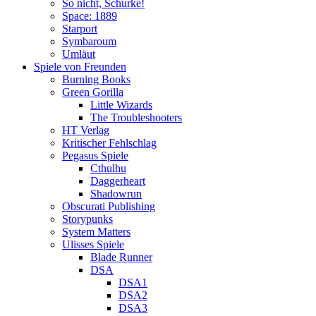
So nicht, Schurke!
Space: 1889
Starport
Symbaroum
Umläut
Spiele von Freunden
Burning Books
Green Gorilla
Little Wizards
The Troubleshooters
HT Verlag
Kritischer Fehlschlag
Pegasus Spiele
Cthulhu
Daggerheart
Shadowrun
Obscurati Publishing
Storypunks
System Matters
Ulisses Spiele
Blade Runner
DSA
DSA1
DSA2
DSA3