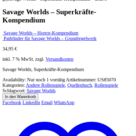
Savage Worlds – Superkräfte-
Kompendium
Savage Worlds – Horror-Kompendium
Pathfinder für Savage Worlds – Grundregelwerk
34,95
€
inkl. 7 % MwSt.
zzgl.
Versandkosten
Savage Worlds, Superkräfte-Kompendium
Availability:
Nur noch 1 vorrätig
Artikelnummer:
US85070
Kategorien:
Andere Rollenspiele
,
Quellenbuch
,
Rollenspiele
Schlagwort:
Savage Worlds
In den Warenkorb
Facebook
LinkedIn
Email
WhatsApp