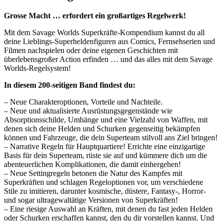
Grosse Macht … erfordert ein großartiges Regelwerk!
Mit dem Savage Worlds Superkräfte-Kompendium kannst du all
deine Lieblings-Superheldenfiguren aus Comics, Fernsehserien und
Filmen nachspielen oder deine eigenen Geschichten mit
überlebensgroßer Action erfinden … und das alles mit dem Savage
Worlds-Regelsystem!
In diesem 200-seitigen Band findest du:
– Neue Charakteroptionen, Vorteile und Nachteile.
– Neue und aktualisierte Ausrüstungsgegenstände wie
Absorptionsschilde, Umhänge und eine Vielzahl von Waffen, mit
denen sich deine Helden und Schurken gegenseitig bekämpfen
können und Fahrzeuge, die dein Superteam stilvoll ans Ziel bringen!
– Narrative Regeln für Hauptquartiere! Errichte eine einzigartige
Basis für dein Superteam, rüste sie auf und kümmere dich um die
abenteuerlichen Komplikationen, die damit einhergehen!
– Neue Settingregeln betonen die Natur des Kampfes mit
Superkräften und schlagen Regeloptionen vor, um verschiedene
Stile zu imitieren, darunter kosmische, düstere, Fantasy-, Horror-
und sogar ultragewaltätige Versionen von Superkräften!
– Eine riesige Auswahl an Kräften, mit denen du fast jeden Helden
oder Schurken erschaffen kannst, den du dir vorstellen kannst. Und