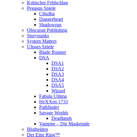
Kritischer Fehlschlag
Pegasus Spiele
Cthulhu
Daggerheart
Shadowrun
Obscurati Publishing
Storypunks
System Matters
Ulisses Spiele
Blade Runner
DSA
DSA1
DSA2
DSA3
DSA4
DSA5
Wizard
Fabula Ultima
HeXXen 1733
Pathfinder
Savage Worlds
Deadlands
Vampire – Die Maskerade
Bluthelden
Der Eine Ring™