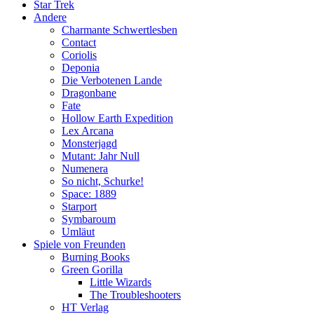
Star Trek
Andere
Charmante Schwertlesben
Contact
Coriolis
Deponia
Die Verbotenen Lande
Dragonbane
Fate
Hollow Earth Expedition
Lex Arcana
Monsterjagd
Mutant: Jahr Null
Numenera
So nicht, Schurke!
Space: 1889
Starport
Symbaroum
Umläut
Spiele von Freunden
Burning Books
Green Gorilla
Little Wizards
The Troubleshooters
HT Verlag