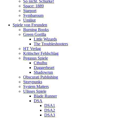
So nicht, Schurke!
Space: 1889
Starport
Symbaroum
Umläut
Spiele von Freunden
Burning Books
Green Gorilla
Little Wizards
The Troubleshooters
HT Verlag
Kritischer Fehlschlag
Pegasus Spiele
Cthulhu
Daggerheart
Shadowrun
Obscurati Publishing
Storypunks
System Matters
Ulisses Spiele
Blade Runner
DSA
DSA1
DSA2
DSA3