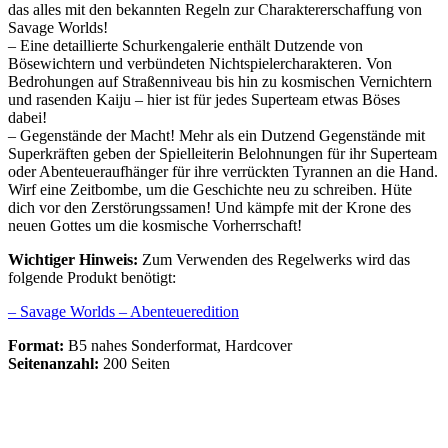
das alles mit den bekannten Regeln zur Charaktererschaffung von
Savage Worlds!
– Eine detaillierte Schurkengalerie enthält Dutzende von
Bösewichtern und verbündeten Nichtspielercharakteren. Von
Bedrohungen auf Straßenniveau bis hin zu kosmischen Vernichtern
und rasenden Kaiju – hier ist für jedes Superteam etwas Böses
dabei!
– Gegenstände der Macht! Mehr als ein Dutzend Gegenstände mit
Superkräften geben der Spielleiterin Belohnungen für ihr Superteam
oder Abenteueraufhänger für ihre verrückten Tyrannen an die Hand.
Wirf eine Zeitbombe, um die Geschichte neu zu schreiben. Hüte
dich vor den Zerstörungssamen! Und kämpfe mit der Krone des
neuen Gottes um die kosmische Vorherrschaft!
Wichtiger Hinweis:
Zum Verwenden des Regelwerks wird das
folgende Produkt benötigt:
– Savage Worlds – Abenteueredition
Format:
B5 nahes Sonderformat, Hardcover
Seitenanzahl:
200 Seiten