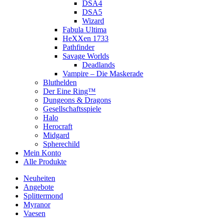
DSA4
DSA5
Wizard
Fabula Ultima
HeXXen 1733
Pathfinder
Savage Worlds
Deadlands
Vampire – Die Maskerade
Bluthelden
Der Eine Ring™
Dungeons & Dragons
Gesellschaftsspiele
Halo
Herocraft
Midgard
Spherechild
Mein Konto
Alle Produkte
Neuheiten
Angebote
Splittermond
Myranor
Vaesen