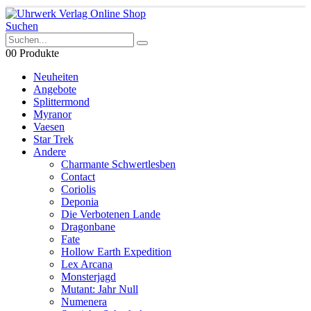
Suchen
0
0 Produkte
Neuheiten
Angebote
Splittermond
Myranor
Vaesen
Star Trek
Andere
Charmante Schwertlesben
Contact
Coriolis
Deponia
Die Verbotenen Lande
Dragonbane
Fate
Hollow Earth Expedition
Lex Arcana
Monsterjagd
Mutant: Jahr Null
Numenera