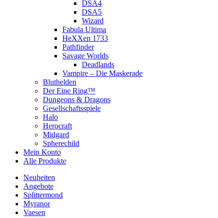
DSA4
DSA5
Wizard
Fabula Ultima
HeXXen 1733
Pathfinder
Savage Worlds
Deadlands
Vampire – Die Maskerade
Bluthelden
Der Eine Ring™
Dungeons & Dragons
Gesellschaftsspiele
Halo
Herocraft
Midgard
Spherechild
Mein Konto
Alle Produkte
Neuheiten
Angebote
Splittermond
Myranor
Vaesen