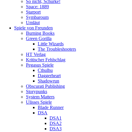
So nicht, Schurke!
Space: 1889
Starport
Symbaroum
Umläut
Spiele von Freunden
Burning Books
Green Gorilla
Little Wizards
The Troubleshooters
HT Verlag
Kritischer Fehlschlag
Pegasus Spiele
Cthulhu
Daggerheart
Shadowrun
Obscurati Publishing
Storypunks
System Matters
Ulisses Spiele
Blade Runner
DSA
DSA1
DSA2
DSA3