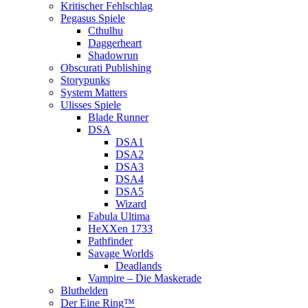
Kritischer Fehlschlag
Pegasus Spiele
Cthulhu
Daggerheart
Shadowrun
Obscurati Publishing
Storypunks
System Matters
Ulisses Spiele
Blade Runner
DSA
DSA1
DSA2
DSA3
DSA4
DSA5
Wizard
Fabula Ultima
HeXXen 1733
Pathfinder
Savage Worlds
Deadlands
Vampire – Die Maskerade
Bluthelden
Der Eine Ring™