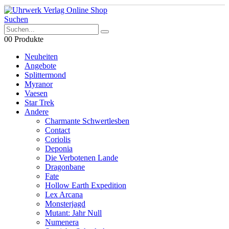
Suchen
0
0 Produkte
Neuheiten
Angebote
Splittermond
Myranor
Vaesen
Star Trek
Andere
Charmante Schwertlesben
Contact
Coriolis
Deponia
Die Verbotenen Lande
Dragonbane
Fate
Hollow Earth Expedition
Lex Arcana
Monsterjagd
Mutant: Jahr Null
Numenera