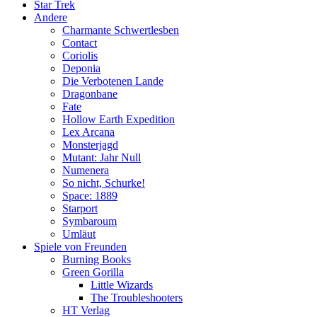
Star Trek
Andere
Charmante Schwertlesben
Contact
Coriolis
Deponia
Die Verbotenen Lande
Dragonbane
Fate
Hollow Earth Expedition
Lex Arcana
Monsterjagd
Mutant: Jahr Null
Numenera
So nicht, Schurke!
Space: 1889
Starport
Symbaroum
Umläut
Spiele von Freunden
Burning Books
Green Gorilla
Little Wizards
The Troubleshooters
HT Verlag