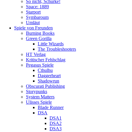
So nicht, Schurke!
Space: 1889
Starport
Symbaroum
Umläut
Spiele von Freunden
Burning Books
Green Gorilla
Little Wizards
The Troubleshooters
HT Verlag
Kritischer Fehlschlag
Pegasus Spiele
Cthulhu
Daggerheart
Shadowrun
Obscurati Publishing
Storypunks
System Matters
Ulisses Spiele
Blade Runner
DSA
DSA1
DSA2
DSA3