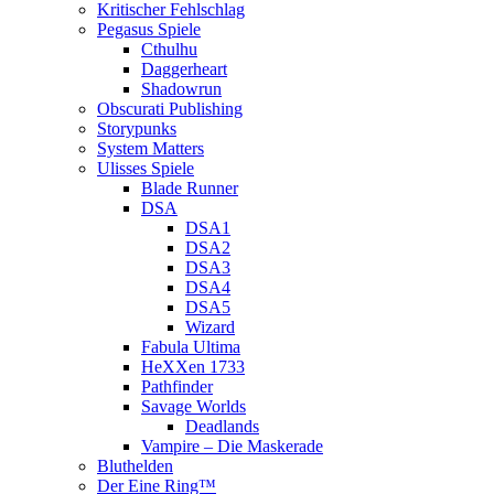
Kritischer Fehlschlag
Pegasus Spiele
Cthulhu
Daggerheart
Shadowrun
Obscurati Publishing
Storypunks
System Matters
Ulisses Spiele
Blade Runner
DSA
DSA1
DSA2
DSA3
DSA4
DSA5
Wizard
Fabula Ultima
HeXXen 1733
Pathfinder
Savage Worlds
Deadlands
Vampire – Die Maskerade
Bluthelden
Der Eine Ring™