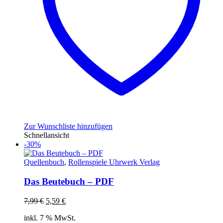
Zur Wunschliste hinzufügen
Schnellansicht
-30%
Quellenbuch
,
Rollenspiele Uhrwerk Verlag
Das Beutebuch – PDF
Ursprünglicher
Aktueller
7,99
€
5,59
€
Preis
Preis
inkl. 7 % MwSt.
war:
ist: