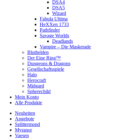
DSA4
DSA5
Wizard
Fabula Ultima
HeXXen 1733
Pathfinder
Savage Worlds
Deadlands
Vampire – Die Maskerade
Bluthelden
Der Eine Ring™
Dungeons & Dragons
Gesellschaftsspiele
Halo
Herocraft
Midgard
Spherechild
Mein Konto
Alle Produkte
Neuheiten
Angebote
Splittermond
Myranor
Vaesen