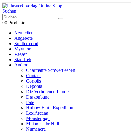
Suchen
0
0 Produkte
Neuheiten
Angebote
Splittermond
Myranor
Vaesen
Star Trek
Andere
Charmante Schwertlesben
Contact
Coriolis
Deponia
Die Verbotenen Lande
Dragonbane
Fate
Hollow Earth Expedition
Lex Arcana
Monsterjagd
Mutant: Jahr Null
Numenera