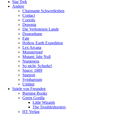
Star Trek
Andere
Charmante Schwertlesben
Contact
Coriolis
Deponia
Die Verbotenen Lande
Dragonbane
Fate
Hollow Earth Expedition
Lex Arcana
Monsterjagd
Mutant: Jahr Null
Numenera
So nicht, Schurke!
Space: 1889
Starport
Symbaroum
Umläut
Spiele von Freunden
Burning Books
Green Gorilla
Little Wizards
The Troubleshooters
HT Verlag