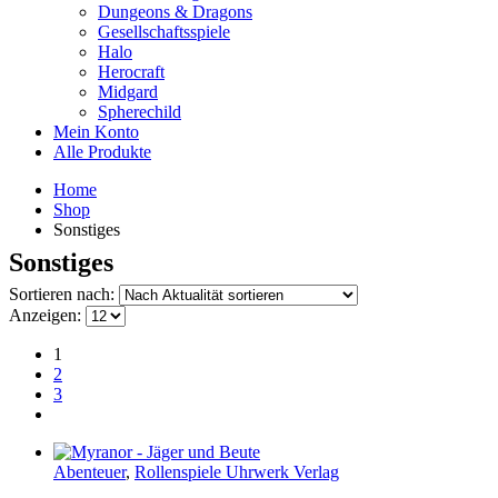
Dungeons & Dragons
Gesellschaftsspiele
Halo
Herocraft
Midgard
Spherechild
Mein Konto
Alle Produkte
Home
Shop
Sonstiges
Sonstiges
Sortieren nach:
Anzeigen:
1
2
3
Abenteuer
,
Rollenspiele Uhrwerk Verlag