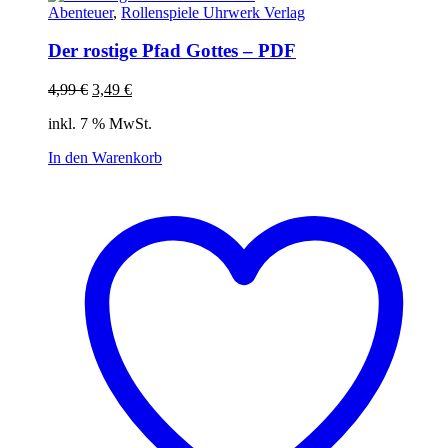
Abenteuer
,
Rollenspiele Uhrwerk Verlag
Der rostige Pfad Gottes – PDF
Ursprünglicher
Aktueller
4,99
€
3,49
€
Preis
Preis
inkl. 7 % MwSt.
war:
ist:
4,99 €
3,49 €.
In den Warenkorb