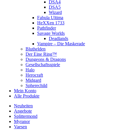
DSA4
DSA5
Wizard
Fabula Ultima
HeXXen 1733
Pathfinder
Savage Worlds
Deadlands
Vampire – Die Maskerade
Bluthelden
Der Eine Ring™
Dungeons & Dragons
Gesellschaftsspiele
Halo
Herocraft
Midgard
Spherechild
Mein Konto
Alle Produkte
Neuheiten
Angebote
Splittermond
Myranor
Vaesen