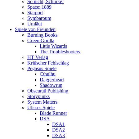
So nicht, Schurke!
Space: 1889
Starport
Symbaroum
Umläut
Spiele von Freunden
Burning Books
Green Gorilla
Little Wizards
The Troubleshooters
HT Verlag
Kritischer Fehlschlag
Pegasus Spiele
Cthulhu
Daggerheart
Shadowrun
Obscurati Publishing
Storypunks
System Matters
Ulisses Spiele
Blade Runner
DSA
DSA1
DSA2
DSA3