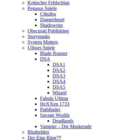
Kritischer Fehlschlag
Pegasus Spiele
Cthulhu
Daggerheart
Shadowrun
Obscurati Publishing
Storypunks
System Matters
Ulisses Spiele
Blade Runner
DSA
DSA1
DSA2
DSA3
DSA4
DSA5
Wizard
Fabula Ultima
HeXXen 1733
Pathfinder
Savage Worlds
Deadlands
Vampire – Die Maskerade
Bluthelden
Der Eine Ring™