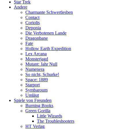
Star Trek
Andere
Charmante Schwertlesben
Contact
Coriolis
Deponia
Die Verbotenen Lande
Dragonbane
Fate
Hollow Earth Expedition
Lex Arcana
Monsterjagd
Mutant: Jahr Null
Numenera
So nicht, Schurke!
Space: 1889
Starport
Symbaroum
Umläut
Spiele von Freunden
Burning Books
Green Gorilla
Little Wizards
The Troubleshooters
HT Verlag