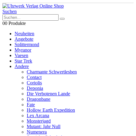
Suchen
0
0 Produkte
Neuheiten
Angebote
Splittermond
Myranor
Vaesen
Star Trek
Andere
Charmante Schwertlesben
Contact
Coriolis
Deponia
Die Verbotenen Lande
Dragonbane
Fate
Hollow Earth Expedition
Lex Arcana
Monsterjagd
Mutant: Jahr Null
Numenera