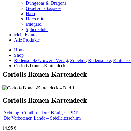
Dungeons & Dragons
Gesellschaftsspiele
Halo
Herocraft
Midgard
Spherechild
Mein Konto
Alle Produkte
Home
Shop
Rollenspiele Uhrwerk Verlag
,
Zubehör
,
Rollenspiele
,
Kartenset
Coriolis Ikonen-Kartendeck
Coriolis Ikonen-Kartendeck
Coriolis Ikonen-Kartendeck
Achtung! Cthulhu – Drei Könige – PDF
Die Verbotenen Lande – Spielleiterschirm
14,95
€