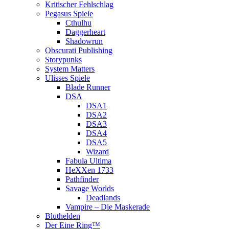
Kritischer Fehlschlag
Pegasus Spiele
Cthulhu
Daggerheart
Shadowrun
Obscurati Publishing
Storypunks
System Matters
Ulisses Spiele
Blade Runner
DSA
DSA1
DSA2
DSA3
DSA4
DSA5
Wizard
Fabula Ultima
HeXXen 1733
Pathfinder
Savage Worlds
Deadlands
Vampire – Die Maskerade
Bluthelden
Der Eine Ring™