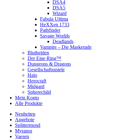
DSA4
DSA5
Wizard
Fabula Ultima
HeXXen 1733
Pathfinder
Savage Worlds
Deadlands
Vampire – Die Maskerade
Bluthelden
Der Eine Ring™
Dungeons & Dragons
Gesellschaftsspiele
Halo
Herocraft
Midgard
Spherechild
Mein Konto
Alle Produkte
Neuheiten
Angebote
Splittermond
Myranor
Vaesen