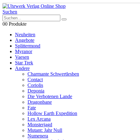
Suchen
0
0 Produkte
Neuheiten
Angebote
Splittermond
Myranor
Vaesen
Star Trek
Andere
Charmante Schwertlesben
Contact
Coriolis
Deponia
Die Verbotenen Lande
Dragonbane
Fate
Hollow Earth Expedition
Lex Arcana
Monsterjagd
Mutant: Jahr Null
Numenera