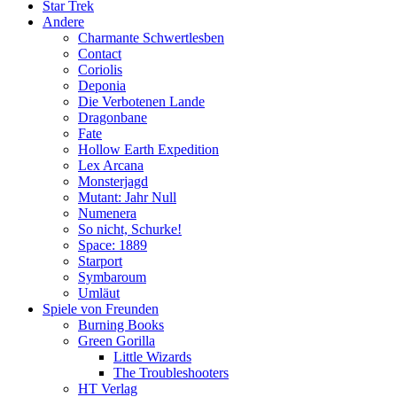
Star Trek
Andere
Charmante Schwertlesben
Contact
Coriolis
Deponia
Die Verbotenen Lande
Dragonbane
Fate
Hollow Earth Expedition
Lex Arcana
Monsterjagd
Mutant: Jahr Null
Numenera
So nicht, Schurke!
Space: 1889
Starport
Symbaroum
Umläut
Spiele von Freunden
Burning Books
Green Gorilla
Little Wizards
The Troubleshooters
HT Verlag