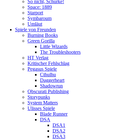
So nicht, Schurke!
Space: 1889
Starport
Symbaroum
Umläut
Spiele von Freunden
Burning Books
Green Gorilla
Little Wizards
The Troubleshooters
HT Verlag
Kritischer Fehlschlag
Pegasus Spiele
Cthulhu
Daggerheart
Shadowrun
Obscurati Publishing
Storypunks
System Matters
Ulisses Spiele
Blade Runner
DSA
DSA1
DSA2
DSA3