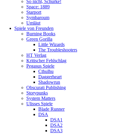
So nicht, Schurke!
Space: 1889
Starport
Symbaroum
Umläut
Spiele von Freunden
Burning Books
Green Gorilla
Little Wizards
The Troubleshooters
HT Verlag
Kritischer Fehlschlag
Pegasus Spiele
Cthulhu
Daggerheart
Shadowrun
Obscurati Publishing
Storypunks
System Matters
Ulisses Spiele
Blade Runner
DSA
DSA1
DSA2
DSA3