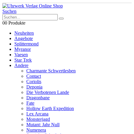
Suchen
0
0 Produkte
Neuheiten
Angebote
Splittermond
Myranor
Vaesen
Star Trek
Andere
Charmante Schwertlesben
Contact
Coriolis
Deponia
Die Verbotenen Lande
Dragonbane
Fate
Hollow Earth Expedition
Lex Arcana
Monsterjagd
Mutant: Jahr Null
Numenera