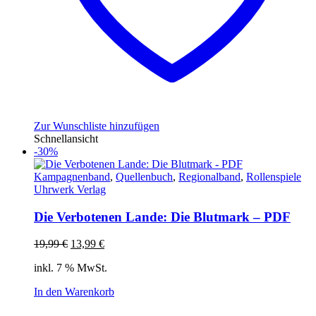
Zur Wunschliste hinzufügen
Schnellansicht
-30%
Kampagnenband
,
Quellenbuch
,
Regionalband
,
Rollenspiele
Uhrwerk Verlag
Die Verbotenen Lande: Die Blutmark – PDF
Ursprünglicher
Aktueller
19,99
€
13,99
€
Preis
Preis
inkl. 7 % MwSt.
war:
ist:
19,99 €
13,99 €.
In den Warenkorb