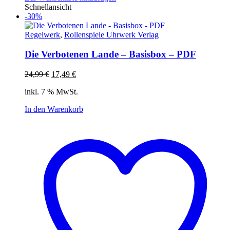
Schnellansicht
-30%
Regelwerk
,
Rollenspiele Uhrwerk Verlag
Die Verbotenen Lande – Basisbox – PDF
Ursprünglicher
Aktueller
24,99
€
17,49
€
Preis
Preis
inkl. 7 % MwSt.
war:
ist:
24,99 €
17,49 €.
In den Warenkorb