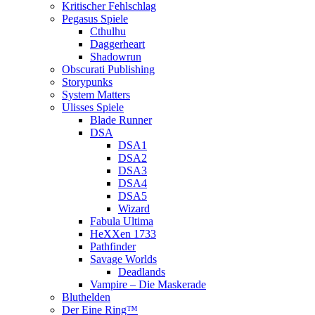
Kritischer Fehlschlag
Pegasus Spiele
Cthulhu
Daggerheart
Shadowrun
Obscurati Publishing
Storypunks
System Matters
Ulisses Spiele
Blade Runner
DSA
DSA1
DSA2
DSA3
DSA4
DSA5
Wizard
Fabula Ultima
HeXXen 1733
Pathfinder
Savage Worlds
Deadlands
Vampire – Die Maskerade
Bluthelden
Der Eine Ring™