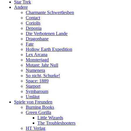
Star Trek
Andere
Charmante Schwertlesben
Contact
Coriolis
Deponia
Die Verbotenen Lande
Dragonbane
Fate
Hollow Earth Expedition
Lex Arcana
Monsterjagd
Mutant: Jahr Null
Numenera
So nicht, Schurke!
Space: 1889
Starport
Symbaroum
Umläut
Spiele von Freunden
Burning Books
Green Gorilla
Little Wizards
The Troubleshooters
HT Verlag