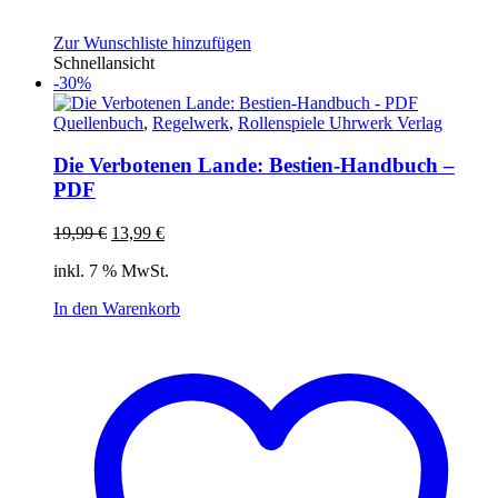
Zur Wunschliste hinzufügen
Schnellansicht
-30%
Quellenbuch
,
Regelwerk
,
Rollenspiele Uhrwerk Verlag
Die Verbotenen Lande: Bestien-Handbuch –
PDF
Ursprünglicher
Aktueller
19,99
€
13,99
€
Preis
Preis
inkl. 7 % MwSt.
war:
ist:
19,99 €
13,99 €.
In den Warenkorb