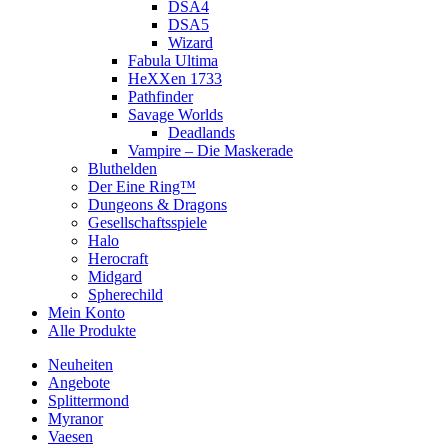
DSA4
DSA5
Wizard
Fabula Ultima
HeXXen 1733
Pathfinder
Savage Worlds
Deadlands
Vampire – Die Maskerade
Bluthelden
Der Eine Ring™
Dungeons & Dragons
Gesellschaftsspiele
Halo
Herocraft
Midgard
Spherechild
Mein Konto
Alle Produkte
Neuheiten
Angebote
Splittermond
Myranor
Vaesen