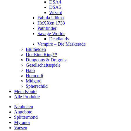
DSA4
DSA5
Wizard
Fabula Ultima
HeXXen 1733
Pathfinder
Savage Worlds
Deadlands
Vampire – Die Maskerade
Bluthelden
Der Eine Ring™
Dungeons & Dragons
Gesellschaftsspiele
Halo
Herocraft
Midgard
Spherechild
Mein Konto
Alle Produkte
Neuheiten
Angebote
Splittermond
Myranor
Vaesen