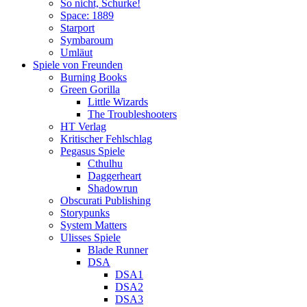
So nicht, Schurke!
Space: 1889
Starport
Symbaroum
Umläut
Spiele von Freunden
Burning Books
Green Gorilla
Little Wizards
The Troubleshooters
HT Verlag
Kritischer Fehlschlag
Pegasus Spiele
Cthulhu
Daggerheart
Shadowrun
Obscurati Publishing
Storypunks
System Matters
Ulisses Spiele
Blade Runner
DSA
DSA1
DSA2
DSA3