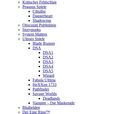
Kritischer Fehlschlag
Pegasus Spiele
Cthulhu
Daggerheart
Shadowrun
Obscurati Publishing
Storypunks
System Matters
Ulisses Spiele
Blade Runner
DSA
DSA1
DSA2
DSA3
DSA4
DSA5
Wizard
Fabula Ultima
HeXXen 1733
Pathfinder
Savage Worlds
Deadlands
Vampire – Die Maskerade
Bluthelden
Der Eine Ring™