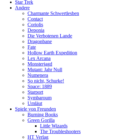
Star Trek
Andere
Charmante Schwertlesben
Contact
Coriolis
Deponia
Die Verbotenen Lande
Dragonbane
Fate
Hollow Earth Expedition
Lex Arcana
Monsterjagd
Mutant: Jahr Null
Numenera
So nicht, Schurke!
Space: 1889
Starport
Symbaroum
Umläut
Spiele von Freunden
Burning Books
Green Gorilla
Little Wizards
The Troubleshooters
HT Verlag