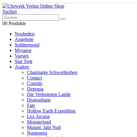
Suchen
0
0 Produkte
Neuheiten
Angebote
Splittermond
Myranor
Vaesen
Star Trek
Andere
Charmante Schwertlesben
Contact
Coriolis
Deponia
Die Verbotenen Lande
Dragonbane
Fate
Hollow Earth Expedition
Lex Arcana
Monsterjagd
Mutant: Jahr Null
Numenera