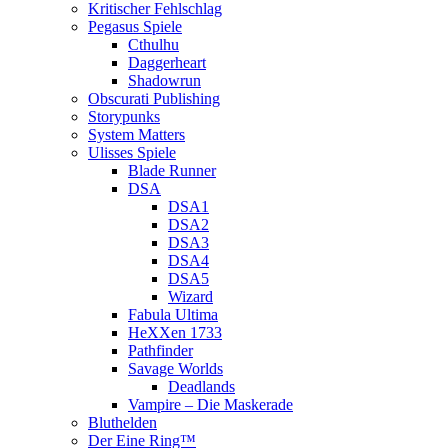
Kritischer Fehlschlag
Pegasus Spiele
Cthulhu
Daggerheart
Shadowrun
Obscurati Publishing
Storypunks
System Matters
Ulisses Spiele
Blade Runner
DSA
DSA1
DSA2
DSA3
DSA4
DSA5
Wizard
Fabula Ultima
HeXXen 1733
Pathfinder
Savage Worlds
Deadlands
Vampire – Die Maskerade
Bluthelden
Der Eine Ring™