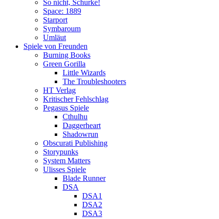
So nicht, Schurke!
Space: 1889
Starport
Symbaroum
Umläut
Spiele von Freunden
Burning Books
Green Gorilla
Little Wizards
The Troubleshooters
HT Verlag
Kritischer Fehlschlag
Pegasus Spiele
Cthulhu
Daggerheart
Shadowrun
Obscurati Publishing
Storypunks
System Matters
Ulisses Spiele
Blade Runner
DSA
DSA1
DSA2
DSA3