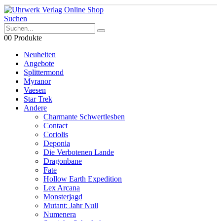
Suchen
0
0 Produkte
Neuheiten
Angebote
Splittermond
Myranor
Vaesen
Star Trek
Andere
Charmante Schwertlesben
Contact
Coriolis
Deponia
Die Verbotenen Lande
Dragonbane
Fate
Hollow Earth Expedition
Lex Arcana
Monsterjagd
Mutant: Jahr Null
Numenera