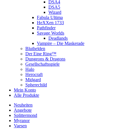
DSA4
DSA5
Wizard
Fabula Ultima
HeXXen 1733
Pathfinder
Savage Worlds
Deadlands
Vampire – Die Maskerade
Bluthelden
Der Eine Ring™
Dungeons & Dragons
Gesellschaftsspiele
Halo
Herocraft
Midgard
Spherechild
Mein Konto
Alle Produkte
Neuheiten
Angebote
Splittermond
Myranor
Vaesen