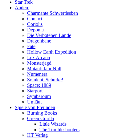
Star Trek
Andere
Charmante Schwertlesben
Contact
Coriolis
Deponia
Die Verbotenen Lande
Dragonbane
Fate
Hollow Earth Expedition
Lex Arcana
Monsterjagd
Mutant: Jahr Null
Numenera
So nicht, Schurke!
Space: 1889
Starport
Symbaroum
Umläut
Spiele von Freunden
Burning Books
Green Gorilla
Little Wizards
The Troubleshooters
HT Verlag