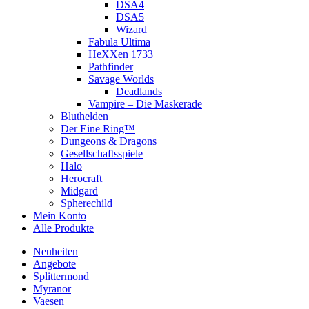
DSA4
DSA5
Wizard
Fabula Ultima
HeXXen 1733
Pathfinder
Savage Worlds
Deadlands
Vampire – Die Maskerade
Bluthelden
Der Eine Ring™
Dungeons & Dragons
Gesellschaftsspiele
Halo
Herocraft
Midgard
Spherechild
Mein Konto
Alle Produkte
Neuheiten
Angebote
Splittermond
Myranor
Vaesen