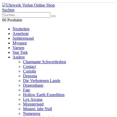
Suchen
0
0 Produkte
Neuheiten
Angebote
Splittermond
Myranor
Vaesen
Star Trek
Andere
Charmante Schwertlesben
Contact
Coriolis
Deponia
Die Verbotenen Lande
Dragonbane
Fate
Hollow Earth Expedition
Lex Arcana
Monsterjagd
Mutant: Jahr Null
Numenera