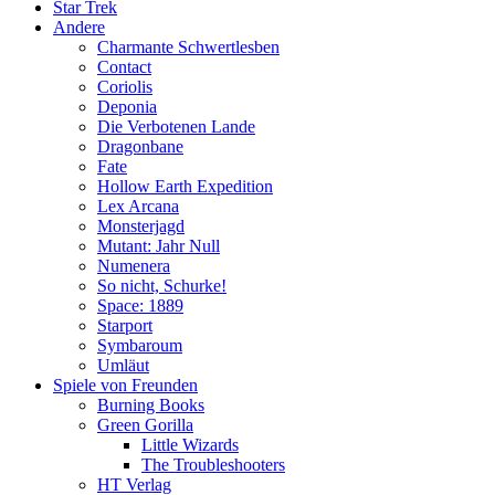
Star Trek
Andere
Charmante Schwertlesben
Contact
Coriolis
Deponia
Die Verbotenen Lande
Dragonbane
Fate
Hollow Earth Expedition
Lex Arcana
Monsterjagd
Mutant: Jahr Null
Numenera
So nicht, Schurke!
Space: 1889
Starport
Symbaroum
Umläut
Spiele von Freunden
Burning Books
Green Gorilla
Little Wizards
The Troubleshooters
HT Verlag