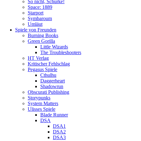
So nicht, Schurke!
Space: 1889
Starport
Symbaroum
Umläut
Spiele von Freunden
Burning Books
Green Gorilla
Little Wizards
The Troubleshooters
HT Verlag
Kritischer Fehlschlag
Pegasus Spiele
Cthulhu
Daggerheart
Shadowrun
Obscurati Publishing
Storypunks
System Matters
Ulisses Spiele
Blade Runner
DSA
DSA1
DSA2
DSA3