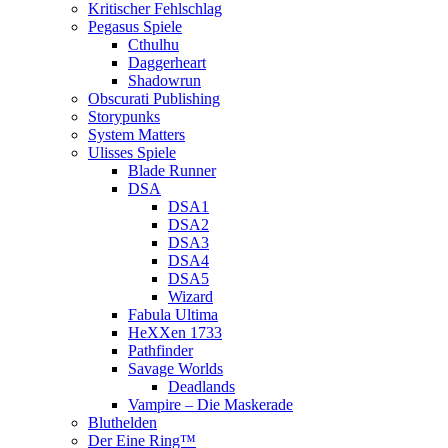
Kritischer Fehlschlag
Pegasus Spiele
Cthulhu
Daggerheart
Shadowrun
Obscurati Publishing
Storypunks
System Matters
Ulisses Spiele
Blade Runner
DSA
DSA1
DSA2
DSA3
DSA4
DSA5
Wizard
Fabula Ultima
HeXXen 1733
Pathfinder
Savage Worlds
Deadlands
Vampire – Die Maskerade
Bluthelden
Der Eine Ring™