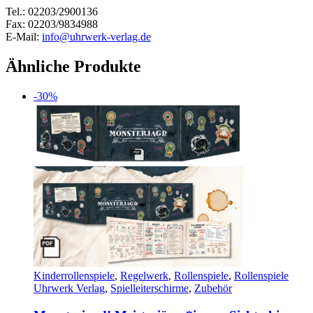
Tel.: 02203/2900136
Fax: 02203/9834988
E-Mail:
info@uhrwerk-verlag.de
Ähnliche Produkte
-30%
Kinderrollenspiele
,
Regelwerk
,
Rollenspiele
,
Rollenspiele
Uhrwerk Verlag
,
Spielleiterschirme
,
Zubehör