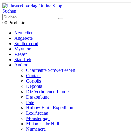
Suchen
0
0 Produkte
Neuheiten
Angebote
Splittermond
Myranor
Vaesen
Star Trek
Andere
Charmante Schwertlesben
Contact
Coriolis
Deponia
Die Verbotenen Lande
Dragonbane
Fate
Hollow Earth Expedition
Lex Arcana
Monsterjagd
Mutant: Jahr Null
Numenera