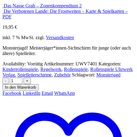
Das Nasse Grab – Zonenkompendium 2
Die Verbotenen Lande: Die Frostweiten – Karte & Spielkarten –
PDF
19,95
€
inkl. 7 % MwSt.
zzgl.
Versandkosten
Monsterjagd! Meisterjäger*innen-Sichtschirm für junge (oder auch
ältere) Spielleiter.
Availability:
Vorrätig
Artikelnummer:
UWV7401
Kategorien:
Kinderrollenspiele
,
Regelwerk
,
Rollenspiele
,
Rollenspiele Uhrwerk
Verlag
,
Spielleiterschirme
,
Zubehör
Schlagwort:
Monsterjagd
-
+
In den Warenkorb
Facebook
LinkedIn
Email
WhatsApp