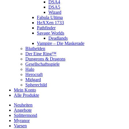
DSA4
DSA5
Wizard
Fabula Ultima
HeXXen 1733
Pathfinder
Savage Worlds
Deadlands
Vampire – Die Maskerade
Bluthelden
Der Eine Ring™
Dungeons & Dragons
Gesellschaftsspiele
Halo
Herocraft
Midgard
Spherechild
Mein Konto
Alle Produkte
Neuheiten
Angebote
Splittermond
Myranor
Vaesen