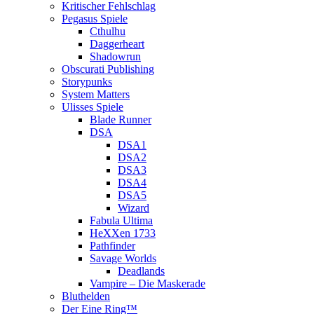
Kritischer Fehlschlag
Pegasus Spiele
Cthulhu
Daggerheart
Shadowrun
Obscurati Publishing
Storypunks
System Matters
Ulisses Spiele
Blade Runner
DSA
DSA1
DSA2
DSA3
DSA4
DSA5
Wizard
Fabula Ultima
HeXXen 1733
Pathfinder
Savage Worlds
Deadlands
Vampire – Die Maskerade
Bluthelden
Der Eine Ring™