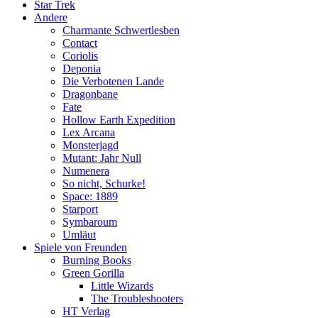
Star Trek
Andere
Charmante Schwertlesben
Contact
Coriolis
Deponia
Die Verbotenen Lande
Dragonbane
Fate
Hollow Earth Expedition
Lex Arcana
Monsterjagd
Mutant: Jahr Null
Numenera
So nicht, Schurke!
Space: 1889
Starport
Symbaroum
Umläut
Spiele von Freunden
Burning Books
Green Gorilla
Little Wizards
The Troubleshooters
HT Verlag