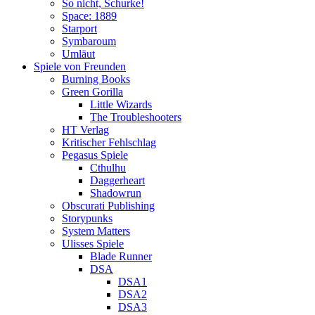
So nicht, Schurke!
Space: 1889
Starport
Symbaroum
Umläut
Spiele von Freunden
Burning Books
Green Gorilla
Little Wizards
The Troubleshooters
HT Verlag
Kritischer Fehlschlag
Pegasus Spiele
Cthulhu
Daggerheart
Shadowrun
Obscurati Publishing
Storypunks
System Matters
Ulisses Spiele
Blade Runner
DSA
DSA1
DSA2
DSA3