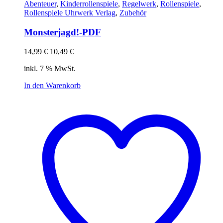
Abenteuer
,
Kinderrollenspiele
,
Regelwerk
,
Rollenspiele
,
Rollenspiele Uhrwerk Verlag
,
Zubehör
Monsterjagd!-PDF
Ursprünglicher
Aktueller
14,99
€
10,49
€
Preis
Preis
inkl. 7 % MwSt.
war:
ist:
14,99 €
10,49 €.
In den Warenkorb