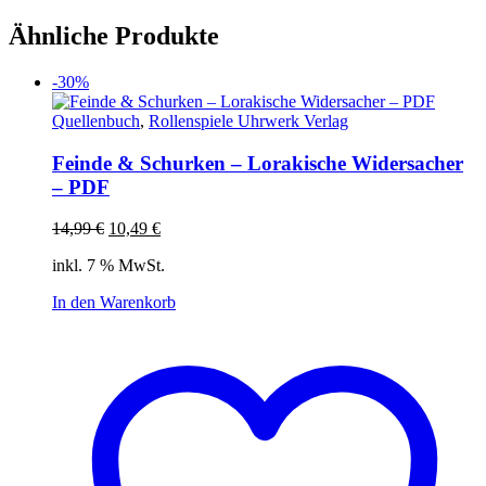
Ähnliche Produkte
-30%
Quellenbuch
,
Rollenspiele Uhrwerk Verlag
Feinde & Schurken – Lorakische Widersacher
– PDF
Ursprünglicher
Aktueller
14,99
€
10,49
€
Preis
Preis
inkl. 7 % MwSt.
war:
ist:
14,99 €
10,49 €.
In den Warenkorb