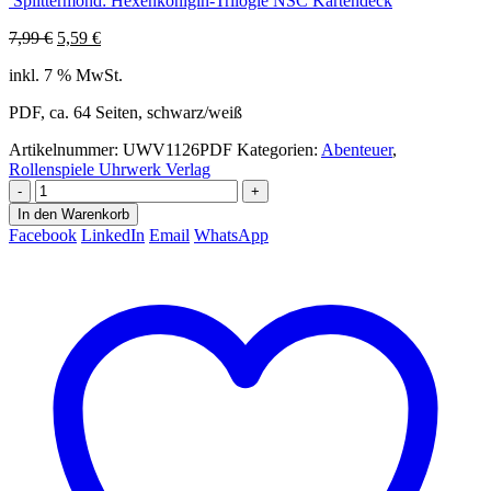
Splittermond: Hexenkönigin-Trilogie NSC Kartendeck
Ursprünglicher
Aktueller
7,99
€
5,59
€
Preis
Preis
inkl. 7 % MwSt.
war:
ist:
7,99 €
5,59 €.
PDF, ca. 64 Seiten, schwarz/weiß
Artikelnummer:
UWV1126PDF
Kategorien:
Abenteuer
,
Rollenspiele Uhrwerk Verlag
-
+
In den Warenkorb
Facebook
LinkedIn
Email
WhatsApp