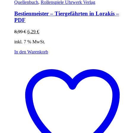
Quellenbuch
,
Rollenspiele Uhrwerk Verlag
Bestienmeister – Tiergefährten in Lorakis –
PDF
Ursprünglicher
Aktueller
8,99
€
6,29
€
Preis
Preis
inkl. 7 % MwSt.
war:
ist:
8,99 €
6,29 €.
In den Warenkorb