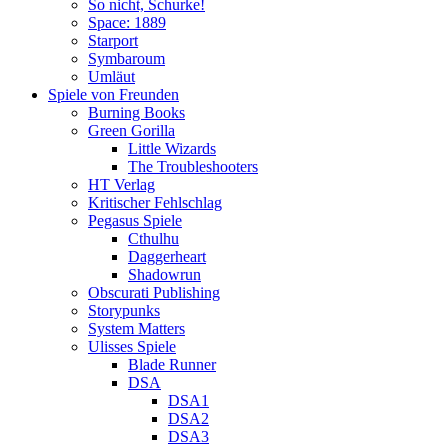
So nicht, Schurke!
Space: 1889
Starport
Symbaroum
Umläut
Spiele von Freunden
Burning Books
Green Gorilla
Little Wizards
The Troubleshooters
HT Verlag
Kritischer Fehlschlag
Pegasus Spiele
Cthulhu
Daggerheart
Shadowrun
Obscurati Publishing
Storypunks
System Matters
Ulisses Spiele
Blade Runner
DSA
DSA1
DSA2
DSA3