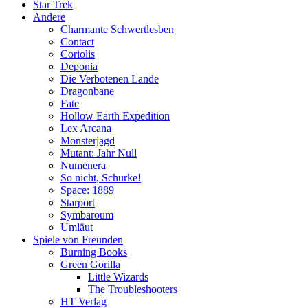
Star Trek
Andere
Charmante Schwertlesben
Contact
Coriolis
Deponia
Die Verbotenen Lande
Dragonbane
Fate
Hollow Earth Expedition
Lex Arcana
Monsterjagd
Mutant: Jahr Null
Numenera
So nicht, Schurke!
Space: 1889
Starport
Symbaroum
Umläut
Spiele von Freunden
Burning Books
Green Gorilla
Little Wizards
The Troubleshooters
HT Verlag