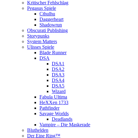
Kritischer Fehlschlag
Pegasus Spiele
Cthulhu
Daggerheart
Shadowrun
Obscurati Publishing
Storypunks
System Matters
Ulisses Spiele
Blade Runner
DSA
DSA1
DSA2
DSA3
DSA4
DSA5
Wizard
Fabula Ultima
HeXXen 1733
Pathfinder
Savage Worlds
Deadlands
Vampire – Die Maskerade
Bluthelden
Der Eine Ring™