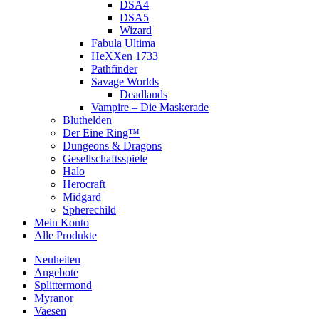
DSA4
DSA5
Wizard
Fabula Ultima
HeXXen 1733
Pathfinder
Savage Worlds
Deadlands
Vampire – Die Maskerade
Bluthelden
Der Eine Ring™
Dungeons & Dragons
Gesellschaftsspiele
Halo
Herocraft
Midgard
Spherechild
Mein Konto
Alle Produkte
Neuheiten
Angebote
Splittermond
Myranor
Vaesen