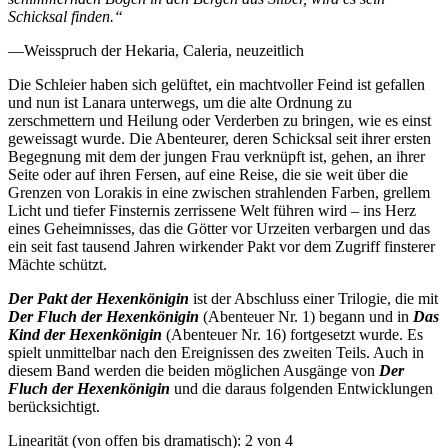
Schicksal finden.“
—Weisspruch der Hekaria, Caleria, neuzeitlich
Die Schleier haben sich gelüftet, ein machtvoller Feind ist gefallen
und nun ist Lanara unterwegs, um die alte Ordnung zu
zerschmettern und Heilung oder Verderben zu bringen, wie es einst
geweissagt wurde. Die Abenteurer, deren Schicksal seit ihrer ersten
Begegnung mit dem der jungen Frau verknüpft ist, gehen, an ihrer
Seite oder auf ihren Fersen, auf eine Reise, die sie weit über die
Grenzen von Lorakis in eine zwischen strahlenden Farben, grellem
Licht und tiefer Finsternis zerrissene Welt führen wird – ins Herz
eines Geheimnisses, das die Götter vor Urzeiten verbargen und das
ein seit fast tausend Jahren wirkender Pakt vor dem Zugriff finsterer
Mächte schützt.
Der Pakt der Hexenkönigin
ist der Abschluss einer Trilogie, die mit
Der Fluch der Hexenkönigin
(Abenteuer Nr. 1) begann und in
Das
Kind der Hexenkönigin
(Abenteuer Nr. 16) fortgesetzt wurde. Es
spielt unmittelbar nach den Ereignissen des zweiten Teils. Auch in
diesem Band werden die beiden möglichen Ausgänge von
Der
Fluch der Hexenkönigin
und die daraus folgenden Entwicklungen
berücksichtigt.
Linearität (von offen bis dramatisch): 2 von 4