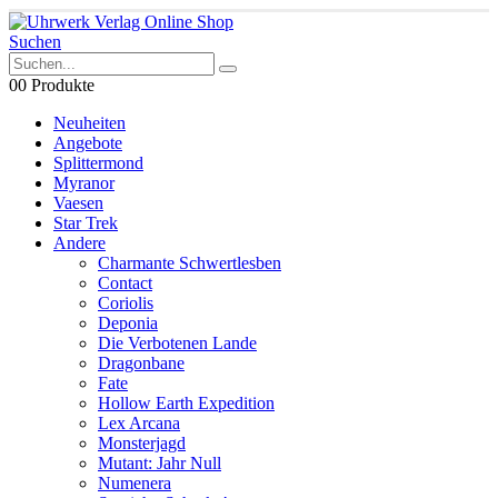
Suchen
0
0 Produkte
Neuheiten
Angebote
Splittermond
Myranor
Vaesen
Star Trek
Andere
Charmante Schwertlesben
Contact
Coriolis
Deponia
Die Verbotenen Lande
Dragonbane
Fate
Hollow Earth Expedition
Lex Arcana
Monsterjagd
Mutant: Jahr Null
Numenera