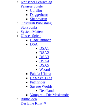
Kritischer Fehlschlag
Pegasus Spiele
Cthulhu
Daggerheart
Shadowrun
Obscurati Publishing
Storypunks
System Matters
Ulisses Spiele
Blade Runner
DSA
DSA1
DSA2
DSA3
DSA4
DSA5
Wizard
Fabula Ultima
HeXXen 1733
Pathfinder
Savage Worlds
Deadlands
Vampire – Die Maskerade
Bluthelden
Der Eine Ring™