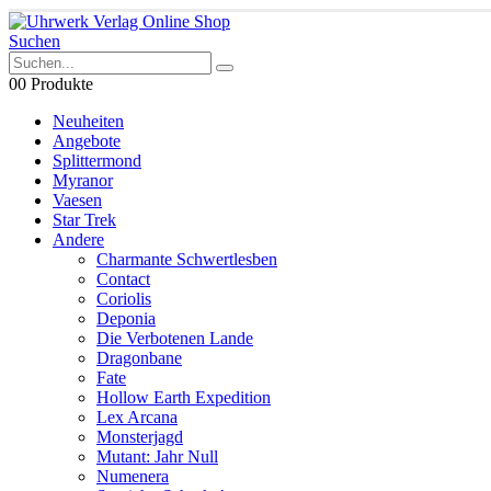
Suchen
0
0 Produkte
Neuheiten
Angebote
Splittermond
Myranor
Vaesen
Star Trek
Andere
Charmante Schwertlesben
Contact
Coriolis
Deponia
Die Verbotenen Lande
Dragonbane
Fate
Hollow Earth Expedition
Lex Arcana
Monsterjagd
Mutant: Jahr Null
Numenera