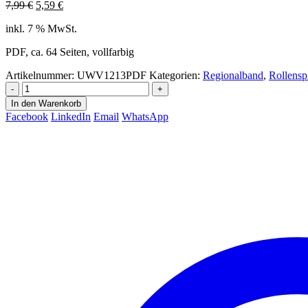
Ursprünglicher
Aktueller
7,99
€
5,59
€
Preis
Preis
inkl. 7 % MwSt.
war:
ist:
7,99 €
5,59 €.
PDF, ca. 64 Seiten, vollfarbig
Artikelnummer:
UWV1213PDF
Kategorien:
Regionalband
,
Rollensp
-
+
In den Warenkorb
Facebook
LinkedIn
Email
WhatsApp