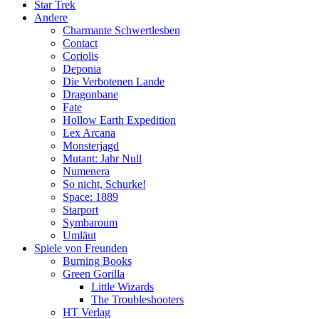
Star Trek
Andere
Charmante Schwertlesben
Contact
Coriolis
Deponia
Die Verbotenen Lande
Dragonbane
Fate
Hollow Earth Expedition
Lex Arcana
Monsterjagd
Mutant: Jahr Null
Numenera
So nicht, Schurke!
Space: 1889
Starport
Symbaroum
Umläut
Spiele von Freunden
Burning Books
Green Gorilla
Little Wizards
The Troubleshooters
HT Verlag