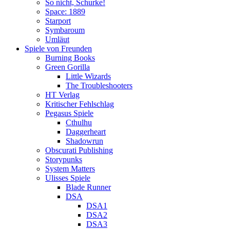
So nicht, Schurke!
Space: 1889
Starport
Symbaroum
Umläut
Spiele von Freunden
Burning Books
Green Gorilla
Little Wizards
The Troubleshooters
HT Verlag
Kritischer Fehlschlag
Pegasus Spiele
Cthulhu
Daggerheart
Shadowrun
Obscurati Publishing
Storypunks
System Matters
Ulisses Spiele
Blade Runner
DSA
DSA1
DSA2
DSA3