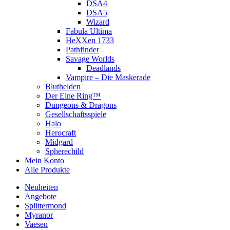
DSA4
DSA5
Wizard
Fabula Ultima
HeXXen 1733
Pathfinder
Savage Worlds
Deadlands
Vampire – Die Maskerade
Bluthelden
Der Eine Ring™
Dungeons & Dragons
Gesellschaftsspiele
Halo
Herocraft
Midgard
Spherechild
Mein Konto
Alle Produkte
Neuheiten
Angebote
Splittermond
Myranor
Vaesen